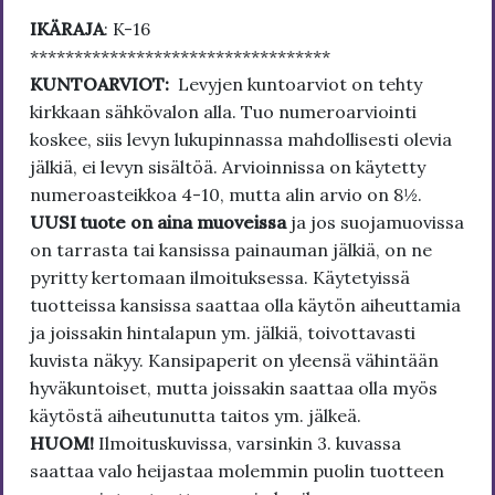
IKÄRAJA
: K-16
**********************************
KUNTOARVIOT:
Levyjen kuntoarviot on tehty
kirkkaan sähkövalon alla. Tuo numeroarviointi
koskee, siis levyn lukupinnassa mahdollisesti olevia
jälkiä, ei levyn sisältöä. Arvioinnissa on käytetty
numeroasteikkoa 4-10, mutta alin arvio on 8½.
UUSI tuote on aina muoveissa
ja jos suojamuovissa
on tarrasta tai kansissa painauman jälkiä, on ne
pyritty kertomaan ilmoituksessa. Käytetyissä
tuotteissa kansissa saattaa olla käytön aiheuttamia
ja joissakin hintalapun ym. jälkiä, toivottavasti
kuvista näkyy. Kansipaperit on yleensä vähintään
hyväkuntoiset, mutta joissakin saattaa olla myös
käytöstä aiheutunutta taitos ym. jälkeä.
HUOM!
Ilmoituskuvissa, varsinkin 3. kuvassa
saattaa valo heijastaa molemmin puolin tuotteen