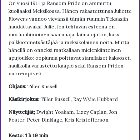
On vuosi 1911 ja Ransom Pride on ammuttu
kuoliaaksi Meksikossa. Hänen rakastettunsa Juliette
Flowers vannoo vievänsä tämän ruumiin Teksasiin
haudattavaksi. Julietten tehtävän esteenä on
murhanhimoinen saarnaaja, lainsuojaton, kaksi
palkkionmetsästäjää ja meksikolainen noita. Mutta
hänellä on onneksi matkallaan mielenkiintoinen
apujoukko: oopiumia polttavat siamilaiset kaksoset,
haulikolla varustettu kääpiö sekä Ransom Priden
nuorempi veli
Ohjaus:
Tiller Russell
Käsikirjoitus:
Tiller Russell, Ray Wylie Hubbard
Näyttelijät;
Dwight Yoakam, Lizzy Caplan, Jon
Foster, Peter Dinklage, Kris Kristofferson
Kesto: 1 h 19 min