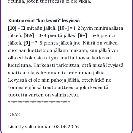
reunaa, joten tuotteessa ei ole vikaa.
Kuntoarviot "karkeasti" levyissä
:
[10]
= Ei mitään jälkiä.
[10-] =
1-2 hyvin minimaalista
jälkeä.
[9½]
= 3-4 pientä jälkeä
[9+]
= 5-6 pientä
jälkeä.
[9] =
7-8 pientä jälkeä jne. Näitä on vaikea
suoraan luetteloida jälkien mukaan, kun jälkiä voi
olla eri kokoisia tai ym. mutta tuossa karkeasti
lueteltuna. Karkeasti tarkoittaa, että niissä levyissä
saattaa olla vähemmän tai enemmän jälkiä.
Levyissä ei ole niin pahoja jälkiä, etteivätkö ne
toimisi ehjässä toistolaitteessa joka kyseistä
tuotetta varten on valmistettu.
**************************
D6A2
Lisätty valikoimaan: 03.06.2026