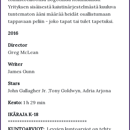
Yrityksen sisäisestä kaiutinärjestelmästä kuuluva
tuntematon ääni määrää heidät osallistumaan
tappavaan peliin - joko tapat tai tulet tapetuksi.
2016
Director
Greg McLean
Writer
James Gunn
Stars
John Gallagher Jr. ,Tony Goldwyn, Adria Arjona
Kesto:
1 h 29 min
IKÄRAJA K-18
**********************************
KUNTOARVIOT:
Levyjen kuntoarviot on tehty