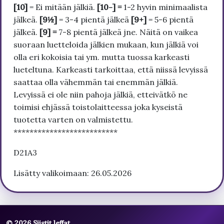
[10]
= Ei mitään jälkiä.
[10-] =
1-2 hyvin minimaalista
jälkeä.
[9½]
= 3-4 pientä jälkeä
[9+]
= 5-6 pientä
jälkeä.
[9] =
7-8 pientä jälkeä jne. Näitä on vaikea
suoraan luetteloida jälkien mukaan, kun jälkiä voi
olla eri kokoisia tai ym. mutta tuossa karkeasti
lueteltuna. Karkeasti tarkoittaa, että niissä levyissä
saattaa olla vähemmän tai enemmän jälkiä.
Levyissä ei ole niin pahoja jälkiä, etteivätkö ne
toimisi ehjässä toistolaitteessa joka kyseistä
tuotetta varten on valmistettu.
**************************
D21A3
Lisätty valikoimaan: 26.05.2026
© 2026 Siistit leffat