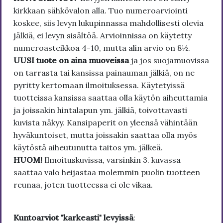
kirkkaan sähkövalon alla. Tuo numeroarviointi
koskee, siis levyn lukupinnassa mahdollisesti olevia
jälkiä, ei levyn sisältöä. Arvioinnissa on käytetty
numeroasteikkoa 4-10, mutta alin arvio on 8½.
UUSI tuote on aina muoveissa
ja jos suojamuovissa
on tarrasta tai kansissa painauman jälkiä, on ne
pyritty kertomaan ilmoituksessa. Käytetyissä
tuotteissa kansissa saattaa olla käytön aiheuttamia
ja joissakin hintalapun ym. jälkiä, toivottavasti
kuvista näkyy. Kansipaperit on yleensä vähintään
hyväkuntoiset, mutta joissakin saattaa olla myös
käytöstä aiheutunutta taitos ym. jälkeä.
HUOM!
Ilmoituskuvissa, varsinkin 3. kuvassa
saattaa valo heijastaa molemmin puolin tuotteen
reunaa, joten tuotteessa ei ole vikaa.
Kuntoarviot "karkeasti" levyissä
: