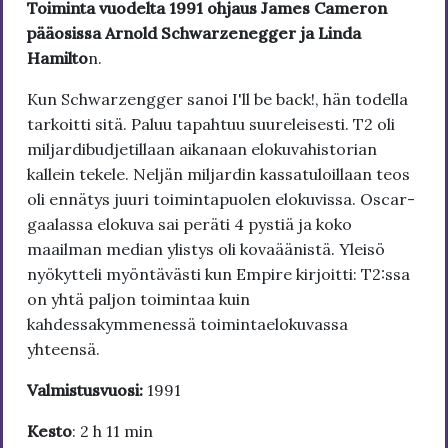
Toiminta vuodelta 1991 ohjaus James Cameron
pääosissa Arnold Schwarzenegger ja Linda
Hamilto
n.
Kun Schwarzengger sanoi I'll be back!, hän todella
tarkoitti sitä. Paluu tapahtuu suureleisesti. T2 oli
miljardibudjetillaan aikanaan elokuvahistorian
kallein tekele. Neljän miljardin kassatuloillaan teos
oli ennätys juuri toimintapuolen elokuvissa. Oscar-
gaalassa elokuva sai peräti 4 pystiä ja koko
maailman median ylistys oli kovaäänistä. Yleisö
nyökytteli myöntävästi kun Empire kirjoitti: T2:ssa
on yhtä paljon toimintaa kuin
kahdessakymmenessä toimintaelokuvassa
yhteensä.
Valmistusvuosi:
1991
Kesto
: 2 h 11 min