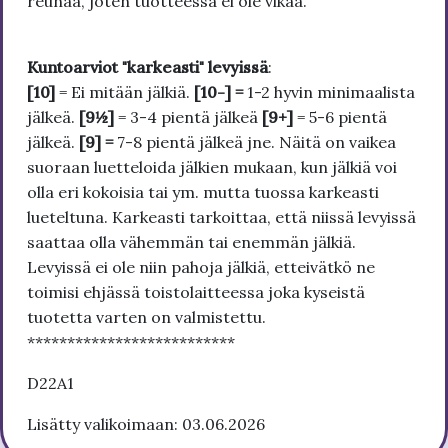
reunaa, joten tuotteessa ei ole vikaa.
Kuntoarviot "karkeasti" levyissä
:
[10]
= Ei mitään jälkiä.
[10-] =
1-2 hyvin minimaalista
jälkeä.
[9½]
= 3-4 pientä jälkeä
[9+]
= 5-6 pientä
jälkeä.
[9] =
7-8 pientä jälkeä jne. Näitä on vaikea
suoraan luetteloida jälkien mukaan, kun jälkiä voi
olla eri kokoisia tai ym. mutta tuossa karkeasti
lueteltuna. Karkeasti tarkoittaa, että niissä levyissä
saattaa olla vähemmän tai enemmän jälkiä.
Levyissä ei ole niin pahoja jälkiä, etteivätkö ne
toimisi ehjässä toistolaitteessa joka kyseistä
tuotetta varten on valmistettu.
**************************
D22A1
Lisätty valikoimaan: 03.06.2026