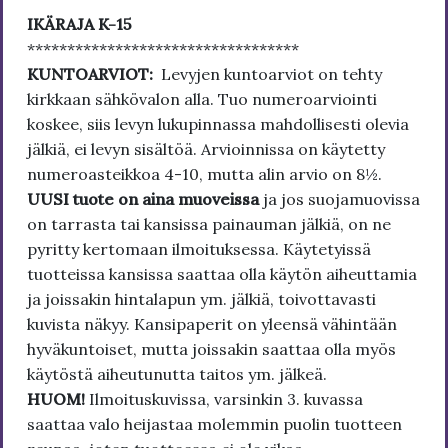
IKÄRAJA K-15
**********************************
KUNTOARVIOT:
Levyjen kuntoarviot on tehty
kirkkaan sähkövalon alla. Tuo numeroarviointi
koskee, siis levyn lukupinnassa mahdollisesti olevia
jälkiä, ei levyn sisältöä. Arvioinnissa on käytetty
numeroasteikkoa 4-10, mutta alin arvio on 8½.
UUSI tuote on aina muoveissa
ja jos suojamuovissa
on tarrasta tai kansissa painauman jälkiä, on ne
pyritty kertomaan ilmoituksessa. Käytetyissä
tuotteissa kansissa saattaa olla käytön aiheuttamia
ja joissakin hintalapun ym. jälkiä, toivottavasti
kuvista näkyy. Kansipaperit on yleensä vähintään
hyväkuntoiset, mutta joissakin saattaa olla myös
käytöstä aiheutunutta taitos ym. jälkeä.
HUOM!
Ilmoituskuvissa, varsinkin 3. kuvassa
saattaa valo heijastaa molemmin puolin tuotteen