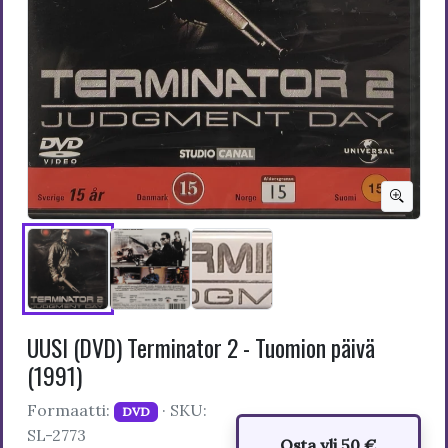
UUSI (DVD) Terminator 2 - Tuomion päivä
(1991)
Formaatti:
· SKU:
DVD
SL-2773
Osta yli 50 €