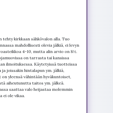
 tehty kirkkaan sähkövalon alla. Tuo
nnassa mahdollisesti olevia jälkiä, ei levyn
roasteikkoa 4-10, mutta alin arvio on 8½.
ojamuovissa on tarrasta tai kansissa
an ilmoituksessa. Käytetyissä tuotteissa
ja joissakin hintalapun ym. jälkiä,
t on yleensä vähintään hyväkuntoiset,
tä aiheutunutta taitos ym. jälkeä.
uvassa saattaa valo heijastaa molemmin
 ei ole vikaa.