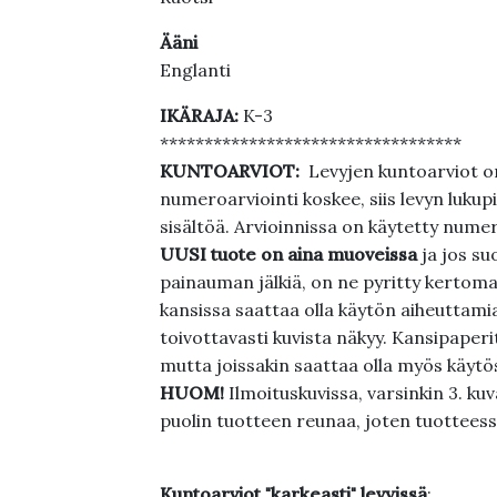
Ääni
Englanti
IKÄRAJA:
K-3
**********************************
KUNTOARVIOT:
Levyjen kuntoarviot on
numeroarviointi koskee, siis levyn lukupi
sisältöä. Arvioinnissa on käytetty nume
UUSI tuote on aina muoveissa
ja jos su
painauman jälkiä, on ne pyritty kertoma
kansissa saattaa olla käytön aiheuttamia 
toivottavasti kuvista näkyy. Kansipaperi
mutta joissakin saattaa olla myös käytös
HUOM!
Ilmoituskuvissa, varsinkin 3. k
puolin tuotteen reunaa, joten tuotteessa
Kuntoarviot "karkeasti" levyissä
: