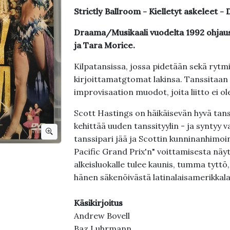
Strictly Ballroom - Kielletyt askeleet
Draama/Musikaali vuodelta 1992 ohjau
ja Tara Morice.
Kilpatansissa, jossa pidetään sekä rytmi
kirjoittamatgtomat lakinsa. Tanssitaan 
improvisaation muodot, joita liitto ei ol
Scott Hastings on häikäisevän hyvä tanss
kehittää uuden tanssityylin - ja syntyy v
tanssipari jää ja Scottin kunninanhimoi
Pacific Grand Prix'n" voittamisesta näy
alkeisluokalle tulee kaunis, tumma tyttö
hänen säkenöivästä latinalaisamerikkala
Käsikirjoitus
Andrew Bovell
Baz Luhrmann