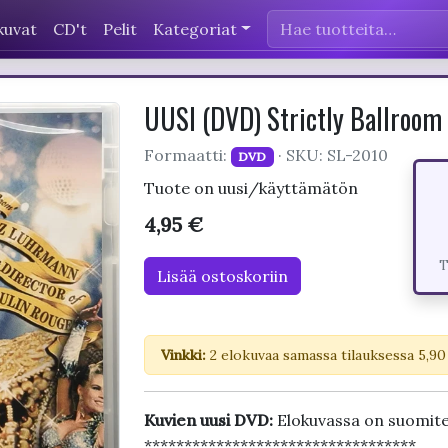
kuvat
CD't
Pelit
Kategoriat
UUSI (DVD) Strictly Ballroom -
Formaatti:
· SKU: SL-2010
DVD
Tuote on uusi/käyttämätön
4,95 €
T
Lisää ostoskoriin
Vinkki:
2 elokuvaa samassa tilauksessa 5,90
Kuvien uusi DVD:
Elokuvassa on suomite
**********************************