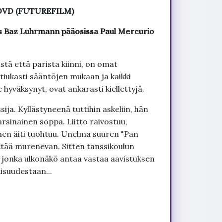
 - DVD (FUTUREFILM)
s Baz Luhrmann pääosissa Paul Mercurio
stä että parista kiinni, on omat
tiukasti sääntöjen mukaan ja kaikki
e hyväksynyt, ovat ankarasti kiellettyjä.
ija. Kyllästyneenä tuttihin askeliin, hän
arsinainen soppa. Liitto raivostuu,
nen äiti tuohtuu. Unelma suuren "Pan
ttää murenevan. Sitten tanssikoulun
, jonka ulkonäkö antaa vastaa aavistuksen
isuudestaan...