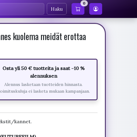
0
Haku
nes kuolema meidät erottaa
Osta yli 50 € tuotteita ja saat -10 %
alennuksen
Alennus lasketaan tuotteiden hinnasta.
oimituskuluja ei lasketa mukaan kampanjaan.
kstit/kannet.
D (FUTUREFILM)