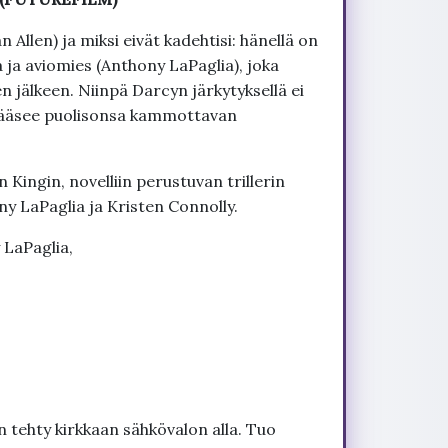
n Allen) ja miksi eivät kadehtisi: hänellä on
 ja aviomies (Anthony LaPaglia), joka
 jälkeen. Niinpä Darcyn järkytyksellä ei
 pääsee puolisonsa kammottavan
Kingin, novelliin perustuvan trillerin
ny LaPaglia ja Kristen Connolly.
 LaPaglia,
 tehty kirkkaan sähkövalon alla. Tuo