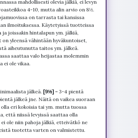
nnassa mahdollisesti olevia jälkiä, ei levyn
roasteikkoa 4-10, mutta alin arvio on 8½.
ojamuovissa on tarrasta tai kansissa
an ilmoituksessa. Käytetyissä tuotteissa
ja joissakin hintalapun ym. jälkiä,
t on yleensä vähintään hyväkuntoiset,
tä aiheutunutta taitos ym. jälkeä.
uvassa saattaa valo heijastaa molemmin
 ei ole vikaa.
inimaalista jälkeä.
[9½]
= 3-4 pientä
pientä jälkeä jne. Näitä on vaikea suoraan
 olla eri kokoisia tai ym. mutta tuossa
, että niissä levyissä saattaa olla
 ole niin pahoja jälkiä, etteivätkö ne
seistä tuotetta varten on valmistettu.