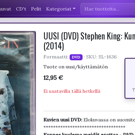
kuvat
CD't
Pelit
Kategoriat
UUSI (DVD) Stephen King: Kun
(2014)
Formaatti:
· SKU: SL-1636
DVD
Tuote on uusi/käyttämätön
12,95 €
T
Ei saatavilla tällä hetkellä
Kuvien uusi DVD:
Elokuvassa on suomite
**********************************
Kunnes kuolema meidät erottaa - DV