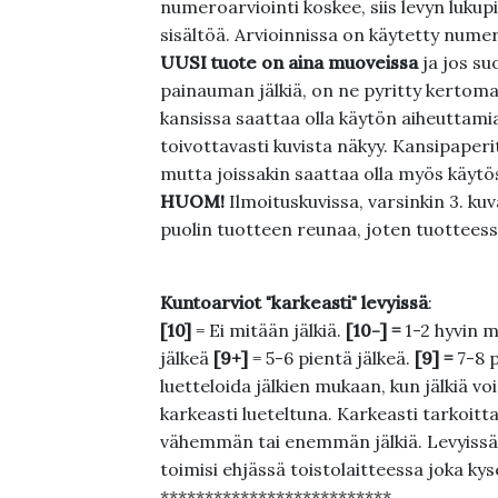
numeroarviointi koskee, siis levyn lukupi
sisältöä. Arvioinnissa on käytetty nume
UUSI tuote on aina muoveissa
ja jos su
painauman jälkiä, on ne pyritty kertoma
kansissa saattaa olla käytön aiheuttamia 
toivottavasti kuvista näkyy. Kansipaperi
mutta joissakin saattaa olla myös käytös
HUOM!
Ilmoituskuvissa, varsinkin 3. k
puolin tuotteen reunaa, joten tuotteessa
Kuntoarviot "karkeasti" levyissä
:
[10]
= Ei mitään jälkiä.
[10-] =
1-2 hyvin m
jälkeä
[9+]
= 5-6 pientä jälkeä.
[9] =
7-8 
luetteloida jälkien mukaan, kun jälkiä voi
karkeasti lueteltuna. Karkeasti tarkoittaa
vähemmän tai enemmän jälkiä. Levyissä ei
toimisi ehjässä toistolaitteessa joka ky
**************************