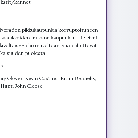
ekstit/kannet
 Silveradon pikkukaupunkia korruptoituneen
udisasukkaiden mukana kaupunkiin. He eivät
kivaltaiseen hirmuvaltaan, vaan aloittavat
ukaisuuden puolesta.
an
nny Glover, Kevin Costner, Brian Dennehy,
 Hunt, John Cleese