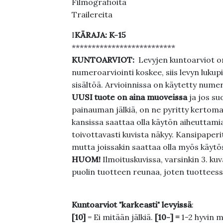
Filmografioita
Trailereita
I
KÄRAJA:
K-15
**************************
KUNTOARVIOT:
Levyjen kuntoarviot on
numeroarviointi koskee, siis levyn lukupi
sisältöä. Arvioinnissa on käytetty nume
UUSI tuote on aina muoveissa
ja jos su
painauman jälkiä, on ne pyritty kertoma
kansissa saattaa olla käytön aiheuttamia 
toivottavasti kuvista näkyy. Kansipaperi
mutta joissakin saattaa olla myös käytös
HUOM!
Ilmoituskuvissa, varsinkin 3. k
puolin tuotteen reunaa, joten tuotteessa
Kuntoarviot "karkeasti" levyissä
:
[10]
= Ei mitään jälkiä.
[10-] =
1-2 hyvin m