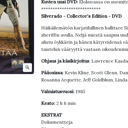
Kuvien uusi DVD:
Elokuvassa on suomit
**************************
Silverado - Collector's Edition - DVD
Häikäilemätön karjatilallinen hallitsee
sheriffin avulla. Neljä miestä saapuu u
alistu öykkärin ja hänen kätyreidensä vä
taistelun vääryyttä vastaan oikeudenm
Ohjaus ja käsikirjoitus
: Lawrence Kasd
Pääosissa
: Kevin Kline, Scott Glenn, Da
Rosanna Arquette, Jeff Goldblum, Linda
Valmistusvuosi:
1985
Kesto:
2 h 8 min
EKSTRAT
Dokumentteja