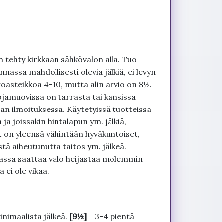
 tehty kirkkaan sähkövalon alla. Tuo
nnassa mahdollisesti olevia jälkiä, ei levyn
roasteikkoa 4-10, mutta alin arvio on 8½.
ojamuovissa on tarrasta tai kansissa
an ilmoituksessa. Käytetyissä tuotteissa
ja joissakin hintalapun ym. jälkiä,
t on yleensä vähintään hyväkuntoiset,
tä aiheutunutta taitos ym. jälkeä.
uvassa saattaa valo heijastaa molemmin
 ei ole vikaa.
inimaalista jälkeä.
[9½]
= 3-4 pientä