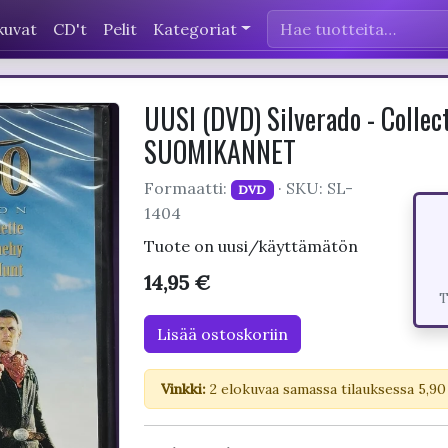
kuvat
CD't
Pelit
Kategoriat
UUSI (DVD) Silverado - Collect
SUOMIKANNET
Formaatti:
· SKU: SL-
DVD
1404
Tuote on uusi/käyttämätön
14,95 €
T
Lisää ostoskoriin
Vinkki:
2 elokuvaa samassa tilauksessa 5,90