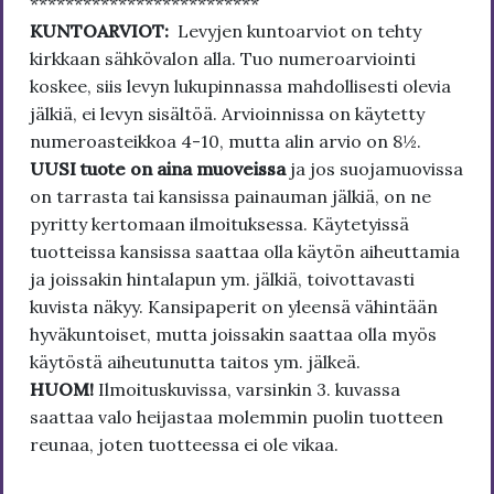
**************************
KUNTOARVIOT:
Levyjen kuntoarviot on tehty
kirkkaan sähkövalon alla. Tuo numeroarviointi
koskee, siis levyn lukupinnassa mahdollisesti olevia
jälkiä, ei levyn sisältöä. Arvioinnissa on käytetty
numeroasteikkoa 4-10, mutta alin arvio on 8½.
UUSI tuote on aina muoveissa
ja jos suojamuovissa
on tarrasta tai kansissa painauman jälkiä, on ne
pyritty kertomaan ilmoituksessa. Käytetyissä
tuotteissa kansissa saattaa olla käytön aiheuttamia
ja joissakin hintalapun ym. jälkiä, toivottavasti
kuvista näkyy. Kansipaperit on yleensä vähintään
hyväkuntoiset, mutta joissakin saattaa olla myös
käytöstä aiheutunutta taitos ym. jälkeä.
HUOM!
Ilmoituskuvissa, varsinkin 3. kuvassa
saattaa valo heijastaa molemmin puolin tuotteen
reunaa, joten tuotteessa ei ole vikaa.