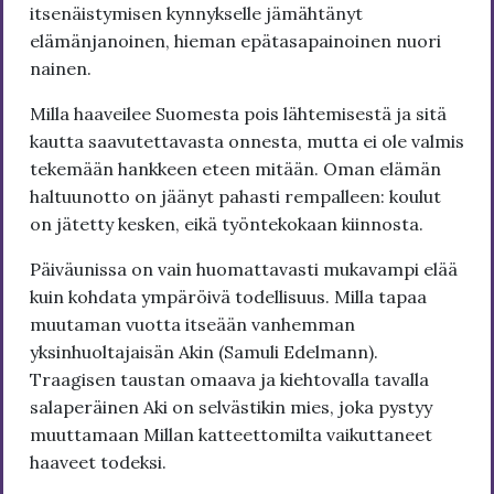
itsenäistymisen kynnykselle jämähtänyt
elämänjanoinen, hieman epätasapainoinen nuori
nainen.
Milla haaveilee Suomesta pois lähtemisestä ja sitä
kautta saavutettavasta onnesta, mutta ei ole valmis
tekemään hankkeen eteen mitään. Oman elämän
haltuunotto on jäänyt pahasti rempalleen: koulut
on jätetty kesken, eikä työntekokaan kiinnosta.
Päiväunissa on vain huomattavasti mukavampi elää
kuin kohdata ympäröivä todellisuus. Milla tapaa
muutaman vuotta itseään vanhemman
yksinhuoltajaisän Akin (Samuli Edelmann).
Traagisen taustan omaava ja kiehtovalla tavalla
salaperäinen Aki on selvästikin mies, joka pystyy
muuttamaan Millan katteettomilta vaikuttaneet
haaveet todeksi.