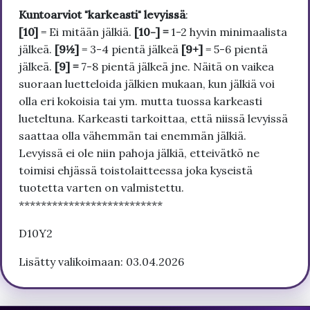
Kuntoarviot "karkeasti" levyissä
:
[10]
= Ei mitään jälkiä.
[10-] =
1-2 hyvin minimaalista
jälkeä.
[9½]
= 3-4 pientä jälkeä
[9+]
= 5-6 pientä
jälkeä.
[9] =
7-8 pientä jälkeä jne. Näitä on vaikea
suoraan luetteloida jälkien mukaan, kun jälkiä voi
olla eri kokoisia tai ym. mutta tuossa karkeasti
lueteltuna. Karkeasti tarkoittaa, että niissä levyissä
saattaa olla vähemmän tai enemmän jälkiä.
Levyissä ei ole niin pahoja jälkiä, etteivätkö ne
toimisi ehjässä toistolaitteessa joka kyseistä
tuotetta varten on valmistettu.
**************************
D10Y2
Lisätty valikoimaan: 03.04.2026