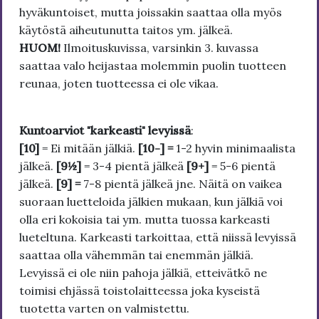
hyväkuntoiset, mutta joissakin saattaa olla myös
käytöstä aiheutunutta taitos ym. jälkeä.
HUOM!
Ilmoituskuvissa, varsinkin 3. kuvassa
saattaa valo heijastaa molemmin puolin tuotteen
reunaa, joten tuotteessa ei ole vikaa.
Kuntoarviot "karkeasti" levyissä
:
[10]
= Ei mitään jälkiä.
[10-] =
1-2 hyvin minimaalista
jälkeä.
[9½]
= 3-4 pientä jälkeä
[9+]
= 5-6 pientä
jälkeä.
[9] =
7-8 pientä jälkeä jne. Näitä on vaikea
suoraan luetteloida jälkien mukaan, kun jälkiä voi
olla eri kokoisia tai ym. mutta tuossa karkeasti
lueteltuna. Karkeasti tarkoittaa, että niissä levyissä
saattaa olla vähemmän tai enemmän jälkiä.
Levyissä ei ole niin pahoja jälkiä, etteivätkö ne
toimisi ehjässä toistolaitteessa joka kyseistä
tuotetta varten on valmistettu.