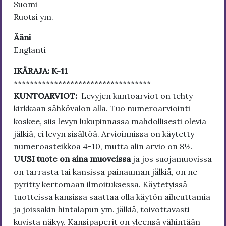
Suomi
Ruotsi ym.
Ääni
Englanti
IKÄRAJA: K-11
**********************************
KUNTOARVIOT:
Levyjen kuntoarviot on tehty
kirkkaan sähkövalon alla. Tuo numeroarviointi
koskee, siis levyn lukupinnassa mahdollisesti olevia
jälkiä, ei levyn sisältöä. Arvioinnissa on käytetty
numeroasteikkoa 4-10, mutta alin arvio on 8½.
UUSI tuote on aina muoveissa
ja jos suojamuovissa
on tarrasta tai kansissa painauman jälkiä, on ne
pyritty kertomaan ilmoituksessa. Käytetyissä
tuotteissa kansissa saattaa olla käytön aiheuttamia
ja joissakin hintalapun ym. jälkiä, toivottavasti
kuvista näkyy. Kansipaperit on yleensä vähintään