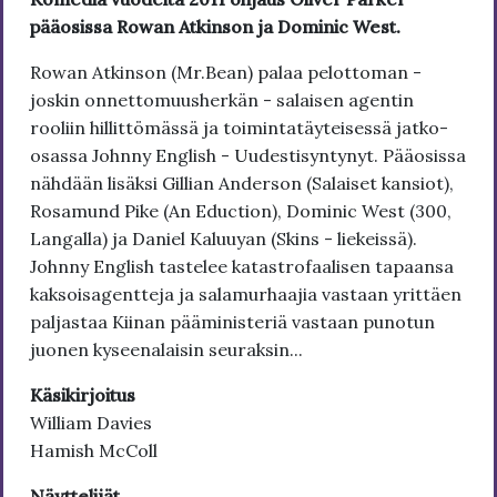
pääosissa Rowan Atkinson ja Dominic West.
Rowan Atkinson (Mr.Bean) palaa pelottoman -
joskin onnettomuusherkän - salaisen agentin
rooliin hillittömässä ja toimintatäyteisessä jatko-
osassa Johnny English - Uudestisyntynyt. Pääosissa
nähdään lisäksi Gillian Anderson (Salaiset kansiot),
Rosamund Pike (An Eduction), Dominic West (300,
Langalla) ja Daniel Kaluuyan (Skins - liekeissä).
Johnny English tastelee katastrofaalisen tapaansa
kaksoisagentteja ja salamurhaajia vastaan yrittäen
paljastaa Kiinan pääministeriä vastaan punotun
juonen kyseenalaisin seuraksin...
Käsikirjoitus
William Davies
Hamish McColl
Näyttelijät