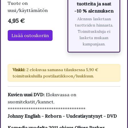
Tuote on
tuotteita ja saat
uusi/käyttämätön
-10 % alennuksen
Alennus lasketaan
4,95 €
tuotteiden hinnasta.
Toimituskuluja ei
Lisää ostoskoriin
lasketa mukaan
kampanjaan.
Vinkki:
2 elokuvaa samassa tilauksessa 5,90 €
toimituskuluilla postilaatikkoon/luukkuun.
Kuvien uusi DVD:
Elokuvassa on
suomitekstit/kannet.
**********************************
Johnny English - Reborn - Uudestisyntynyt - DVD
Komedia vuodelta 2011 ohjaus Oliver Parker