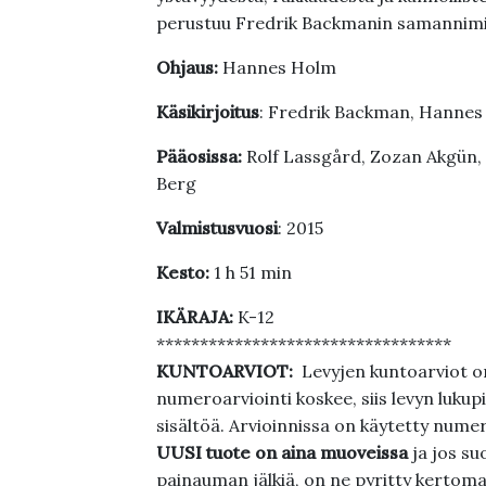
perustuu Fredrik Backmanin samannim
Ohjaus:
Hannes Holm
Käsikirjoitus
: Fredrik Backman, Hanne
Pääosissa:
Rolf Lassgård, Zozan Akgün, 
Berg
Valmistusvuosi
: 2015
Kesto:
1 h 51 min
IKÄRAJA:
K-12
**********************************
KUNTOARVIOT:
Levyjen kuntoarviot on
numeroarviointi koskee, siis levyn lukupi
sisältöä. Arvioinnissa on käytetty nume
UUSI tuote on aina muoveissa
ja jos su
painauman jälkiä, on ne pyritty kertoma