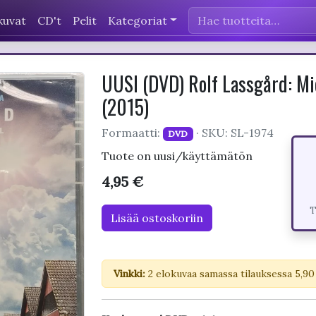
kuvat
CD't
Pelit
Kategoriat
UUSI (DVD) Rolf Lassgård: Mies
(2015)
Formaatti:
· SKU: SL-1974
DVD
Tuote on uusi/käyttämätön
4,95 €
T
Lisää ostoskoriin
Vinkki:
2 elokuvaa samassa tilauksessa 5,90