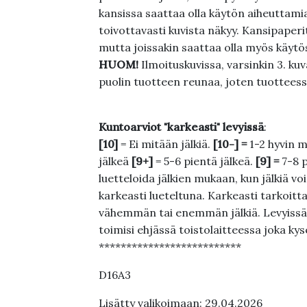
kansissa saattaa olla käytön aiheuttamia 
toivottavasti kuvista näkyy. Kansipaperi
mutta joissakin saattaa olla myös käytös
HUOM!
Ilmoituskuvissa, varsinkin 3. k
puolin tuotteen reunaa, joten tuotteessa
Kuntoarviot "karkeasti" levyissä
:
[10]
= Ei mitään jälkiä.
[10-] =
1-2 hyvin m
jälkeä
[9+]
= 5-6 pientä jälkeä.
[9] =
7-8 
luetteloida jälkien mukaan, kun jälkiä voi
karkeasti lueteltuna. Karkeasti tarkoittaa
vähemmän tai enemmän jälkiä. Levyissä ei
toimisi ehjässä toistolaitteessa joka ky
**************************
D16A3
Lisätty valikoimaan: 29.04.2026