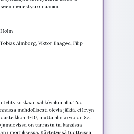
iseen menestysromaaniin.
s Holm
Tobias Almborg, Viktor Baagøe, Filip
 tehty kirkkaan sähkövalon alla. Tuo
nnassa mahdollisesti olevia jälkiä, ei levyn
roasteikkoa 4-10, mutta alin arvio on 8½.
ojamuovissa on tarrasta tai kansissa
an ilmoituksessa. Käytetyissä tuotteissa