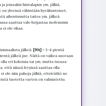
ja joissakin hintalapun ym. jälkiä,
t on yleensä vähintään hyväkuntoiset,
tä aiheutunutta taitos ym. jälkeä.
uvassa saattaa valo heijastaa molemmin
 ei ole vikaa.
inimaalista jälkeä.
[9½]
= 3-4 pientä
pientä jälkeä jne. Näitä on vaikea suoraan
 olla eri kokoisia tai ym. mutta tuossa
, että niissä levyissä saattaa olla
 ole niin pahoja jälkiä, etteivätkö ne
seistä tuotetta varten on valmistettu.