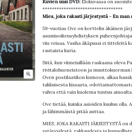
Kuvien uusi DVD:
Elokuvassa on suomite
**********************************
Mies, joka rakasti järjestystä - En ma
59-vuotias Ove on korttelin äkäinen jär
asumisoikeusyhdistyksen puheenjohtajan p
viis veisaa. Vanha äkäpussi ei titteleitä
rautaista kuria.
Siitä, kun viimeisillään raskaana oleva
rivitalohuoneistoon ja muuttokuorman ku
Oven postilaatikon kumoon, alkaa hausk
takkuisesta kissasta, odottamattomasta 
vahva että vain kuolema tuntuu ainoalta 
Ove tietää, kuinka asioiden kuuluu olla. A
ja lähimmäistä pitää auttaa.
MIES, JOKA RAKASTI JÄRJESTYSTÄ on 
ystävyydestä, rakkaudesta ja kunnollist