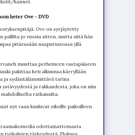
kstit/kannet.
n som heter Ove - DVD
jestyksenpitäjä. Ove on syrjäytetty
allilta jo vuosia sitten, mutta siitä hän
 kaipaa pitäessään naapurustossa yllä
 Parvaneh muuttaa perheineen vastapäiseen
ski pakittaa heti alkuunsa kärryllään
a ja sydäntälämmittävä tarina
ystävyydestä ja rakkaudesta, joka on niin
mahdolliselta ratkaisulta.
siat nyt vaan kuuluvat oikeille paikoilleen
draamakomedia odottamattomasta
en työkalujen tärkeydestä. Elokuva