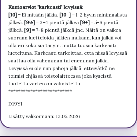
Kuntoarviot "karkeasti" levyissä
:
[10]
= Ei mitään jälkiä.
[10-] =
1-2 hyvin minimaalista
jälkeä.
[9½]
= 3-4 pientä jälkeä
[9+]
= 5-6 pientä
jälkeä.
[9] =
7-8 pientä jälkeä jne. Näitä on vaikea
suoraan luetteloida jälkien mukaan, kun jälkiä voi
olla eri kokoisia tai ym. mutta tuossa karkeasti
lueteltuna. Karkeasti tarkoittaa, että niissä levyissä
saattaa olla vähemmän tai enemmän jälkiä.
Levyissä ei ole niin pahoja jälkiä, etteivätkö ne
toimisi ehjässä toistolaitteessa joka kyseistä
tuotetta varten on valmistettu.
**************************
D19Y1
Lisätty valikoimaan: 13.05.2026