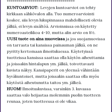
**********************************
KUNTOARVIOT:
Levyjen kuntoarviot on tehty
kirkkaan sähkövalon alla. Tuo numeroarviointi
koskee, siis levyn lukupinnassa mahdollisesti olevia
jälkiä, ei levyn sisältöä. Arvioinnissa on käytetty
numeroasteikkoa 4-10, mutta alin arvio on 8½.
UUSI tuote on aina muoveissa
ja jos suojamuovissa
on tarrasta tai kansissa painauman jälkiä, on ne
pyritty kertomaan ilmoituksessa. Käytetyissä
tuotteissa kansissa saattaa olla käytön aiheuttamia
ja joissakin hintalapun ym. jälkiä, toivottavasti
kuvista näkyy. Kansipaperit on yleensä vähintään
hyväkuntoiset, mutta joissakin saattaa olla myös
käytöstä aiheutunutta taitos ym. jälkeä.
HUOM!
Ilmoituskuvissa, varsinkin 3. kuvassa
saattaa valo heijastaa molemmin puolin tuotteen
reunaa, joten tuotteessa ei ole vikaa.