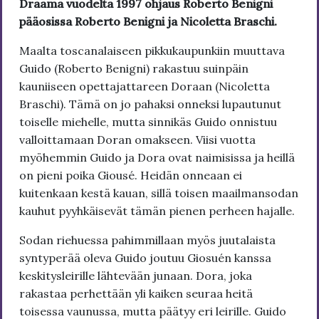
Draama vuodelta 1997 ohjaus Roberto Benigni
pääosissa Roberto Benigni ja Nicoletta Braschi.
Maalta toscanalaiseen pikkukaupunkiin muuttava
Guido (Roberto Benigni) rakastuu suinpäin
kauniiseen opettajattareen Doraan (Nicoletta
Braschi). Tämä on jo pahaksi onneksi lupautunut
toiselle miehelle, mutta sinnikäs Guido onnistuu
valloittamaan Doran omakseen. Viisi vuotta
myöhemmin Guido ja Dora ovat naimisissa ja heillä
on pieni poika Giousé. Heidän onneaan ei
kuitenkaan kestä kauan, sillä toisen maailmansodan
kauhut pyyhkäisevät tämän pienen perheen hajalle.
Sodan riehuessa pahimmillaan myös juutalaista
syntyperää oleva Guido joutuu Giosuén kanssa
keskitysleirille lähtevään junaan. Dora, joka
rakastaa perhettään yli kaiken seuraa heitä
toisessa vaunussa, mutta päätyy eri leirille. Guido