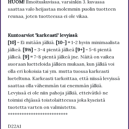
HUOM!
Ilmoituskuvissa, varsinkin 3. kuvassa
saattaa valo heijastaa molemmin puolin tuotteen
reunaa, joten tuotteessa ei ole vikaa.
Kuntoarviot "karkeasti" levyissä
:
[10]
= Ei mitään jälkiä.
[10-] =
1-2 hyvin minimaalista
jälkeä.
[9½]
= 3-4 pientä jälkeä
[9+]
= 5-6 pientä
jälkeä.
[9] =
7-8 pientä jälkeä jne. Näitä on vaikea
suoraan luetteloida jälkien mukaan, kun jälkiä voi
olla eri kokoisia tai ym. mutta tuossa karkeasti
lueteltuna. Karkeasti tarkoittaa, että niissä levyissä
saattaa olla vähemmän tai enemmän jälkiä.
Levyissä ei ole niin pahoja jälkiä, etteivätkö ne
toimisi ehjässä toistolaitteessa joka kyseistä
tuotetta varten on valmistettu.
**************************
D22A1