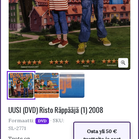
UUSI (DVD) Risto Räppääjä (1) 2008
Formaatti:
· SKU:
DVD
SL-2771
Osta yli 50 €
Tuote on
tuotteita ja saat