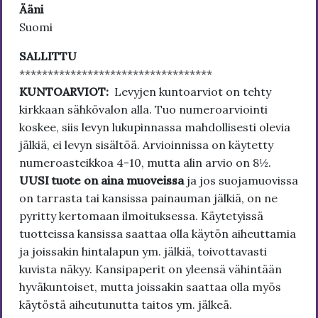
Ääni
Suomi
SALLITTU
**********************************
KUNTOARVIOT:
Levyjen kuntoarviot on tehty
kirkkaan sähkövalon alla. Tuo numeroarviointi
koskee, siis levyn lukupinnassa mahdollisesti olevia
jälkiä, ei levyn sisältöä. Arvioinnissa on käytetty
numeroasteikkoa 4-10, mutta alin arvio on 8½.
UUSI tuote on aina muoveissa
ja jos suojamuovissa
on tarrasta tai kansissa painauman jälkiä, on ne
pyritty kertomaan ilmoituksessa. Käytetyissä
tuotteissa kansissa saattaa olla käytön aiheuttamia
ja joissakin hintalapun ym. jälkiä, toivottavasti
kuvista näkyy. Kansipaperit on yleensä vähintään
hyväkuntoiset, mutta joissakin saattaa olla myös
käytöstä aiheutunutta taitos ym. jälkeä.