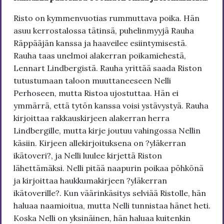
Risto on kymmenvuotias rummuttava poika. Hän
asuu kerrostalossa tätinsä, puhelinmyyjä Rauha
Räppääjän kanssa ja haaveilee esiintymisestä.
Rauha taas unelmoi alakerran poikamiehestä,
Lennart Lindbergistä. Rauha yrittää saada Riston
tutustumaan taloon muuttaneeseen Nelli
Perhoseen, mutta Ristoa ujostuttaa. Hän ei
ymmärrä, että tytön kanssa voisi ystävystyä. Rauha
kirjoittaa rakkauskirjeen alakerran herra
Lindbergille, mutta kirje joutuu vahingossa Nellin
käsiin. Kirjeen allekirjoituksena on ?yläkerran
ikätoveri?, ja Nelli luulee kirjettä Riston
lähettämäksi. Nelli pitää naapurin poikaa pöhkönä
ja kirjoittaa haukkumakirjeen ?yläkerran
ikätoverille?. Kun väärinkäsitys selviää Ristolle, hän
haluaa naamioitua, mutta Nelli tunnistaa hänet heti.
Koska Nelli on yksinäinen, hän haluaa kuitenkin