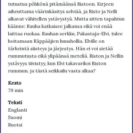
tutustua pöhkönä pitämäänsä Ristoon. Kirjeen
aiheuttama väärinkäsitys selviää, ja Risto ja Nelli
alkavat vähitellen ystävystyä. Mutta sitten tapahtuu
käänne: Rauha katkaisee jalkansa eikä voi enää
laittaa ruokaa. Rauhan serkku, Pakastaja-Elvi, tulee
hoitamaan Räppääjien huushollia. Elville on
tärkeintä siisteys ja järjestys. Hän ei voi sietää
rummutusta eikä ylipäänsä meteliä. Riston ja Nellin
ystävyys tiivistyy, kun Elvi takavarikoi Riston
rummun. ja tästä seikkailu vasta alkaa?
Kesto
79 min
Teksti
Englanti
Suomi
Ruotsi