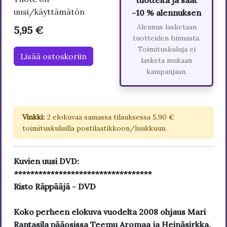
uusi/käyttämätön
-10 % alennuksen
Alennus lasketaan
5,95 €
tuotteiden hinnasta.
Toimituskuluja ei
Lisää ostoskoriin
lasketa mukaan
kampanjaan.
Vinkki:
2 elokuvaa samassa tilauksessa 5,90 €
toimituskuluilla postilaatikkoon/luukkuun.
Kuvien uusi DVD:
**********************************
Risto Räppääjä - DVD
Koko perheen elokuva vuodelta 2008 ohjaus Mari
Rantasila pääosissa Teemu Aromaa ja Heinäsirkka.