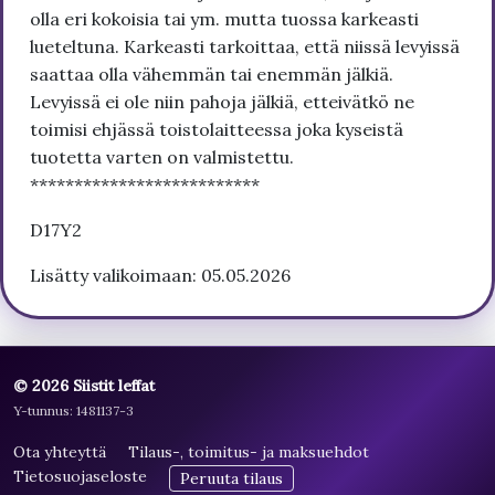
olla eri kokoisia tai ym. mutta tuossa karkeasti
lueteltuna. Karkeasti tarkoittaa, että niissä levyissä
saattaa olla vähemmän tai enemmän jälkiä.
Levyissä ei ole niin pahoja jälkiä, etteivätkö ne
toimisi ehjässä toistolaitteessa joka kyseistä
tuotetta varten on valmistettu.
**************************
D17Y2
Lisätty valikoimaan: 05.05.2026
© 2026 Siistit leffat
Y-tunnus: 1481137-3
Ota yhteyttä
Tilaus-, toimitus- ja maksuehdot
Tietosuojaseloste
Peruuta tilaus