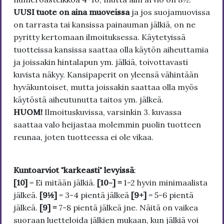
UUSI tuote on aina muoveissa
ja jos suojamuovissa
on tarrasta tai kansissa painauman jälkiä, on ne
pyritty kertomaan ilmoituksessa. Käytetyissä
tuotteissa kansissa saattaa olla käytön aiheuttamia
ja joissakin hintalapun ym. jälkiä, toivottavasti
kuvista näkyy. Kansipaperit on yleensä vähintään
hyväkuntoiset, mutta joissakin saattaa olla myös
käytöstä aiheutunutta taitos ym. jälkeä.
HUOM!
Ilmoituskuvissa, varsinkin 3. kuvassa
saattaa valo heijastaa molemmin puolin tuotteen
reunaa, joten tuotteessa ei ole vikaa.
Kuntoarviot "karkeasti" levyissä
:
[10]
= Ei mitään jälkiä.
[10-] =
1-2 hyvin minimaalista
jälkeä.
[9½]
= 3-4 pientä jälkeä
[9+]
= 5-6 pientä
jälkeä.
[9] =
7-8 pientä jälkeä jne. Näitä on vaikea
suoraan luetteloida jälkien mukaan, kun jälkiä voi