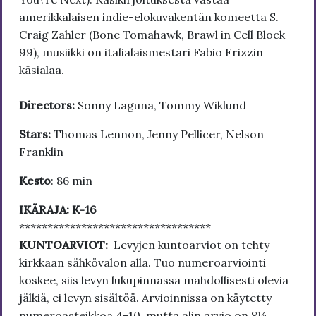
amerikkalaisen indie-elokuvakentän komeetta S.
Craig Zahler (Bone Tomahawk, Brawl in Cell Block
99), musiikki on italialaismestari Fabio Frizzin
käsialaa.
Directors:
Sonny Laguna, Tommy Wiklund
Stars:
Thomas Lennon, Jenny Pellicer, Nelson
Franklin
Kesto
: 86 min
IKÄRAJA: K-16
**********************************
KUNTOARVIOT:
Levyjen kuntoarviot on tehty
kirkkaan sähkövalon alla. Tuo numeroarviointi
koskee, siis levyn lukupinnassa mahdollisesti olevia
jälkiä, ei levyn sisältöä. Arvioinnissa on käytetty
numeroasteikkoa 4-10, mutta alin arvio on 8½.