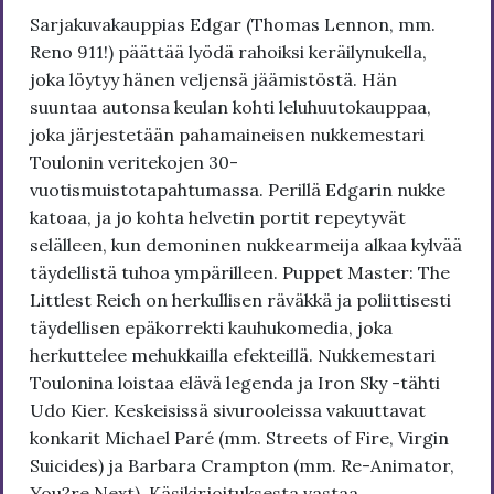
Sarjakuvakauppias Edgar (Thomas Lennon, mm.
Reno 911!) päättää lyödä rahoiksi keräilynukella,
joka löytyy hänen veljensä jäämistöstä. Hän
suuntaa autonsa keulan kohti leluhuutokauppaa,
joka järjestetään pahamaineisen nukkemestari
Toulonin veritekojen 30-
vuotismuistotapahtumassa. Perillä Edgarin nukke
katoaa, ja jo kohta helvetin portit repeytyvät
selälleen, kun demoninen nukkearmeija alkaa kylvää
täydellistä tuhoa ympärilleen. Puppet Master: The
Littlest Reich on herkullisen räväkkä ja poliittisesti
täydellisen epäkorrekti kauhukomedia, joka
herkuttelee mehukkailla efekteillä. Nukkemestari
Toulonina loistaa elävä legenda ja Iron Sky -tähti
Udo Kier. Keskeisissä sivurooleissa vakuuttavat
konkarit Michael Paré (mm. Streets of Fire, Virgin
Suicides) ja Barbara Crampton (mm. Re-Animator,
You?re Next). Käsikirjoituksesta vastaa