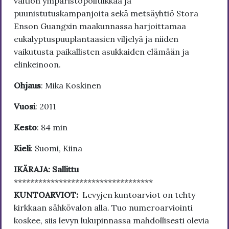
valtion ympäristöpolitiikkaa ja
puunistutuskampanjoita sekä metsäyhtiö Stora
Enson Guangxin maakunnassa harjoittamaa
eukalyptuspuuplantaasien viljelyä ja niiden
vaikutusta paikallisten asukkaiden elämään ja
elinkeinoon.
Ohjaus
: Mika Koskinen
Vuosi
: 2011
Kesto
: 84 min
Kieli
: Suomi, Kiina
IKÄRAJA: Sallittu
**********************************
KUNTOARVIOT:
Levyjen kuntoarviot on tehty
kirkkaan sähkövalon alla. Tuo numeroarviointi
koskee, siis levyn lukupinnassa mahdollisesti olevia