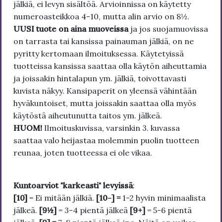
jälkiä, ei levyn sisältöä. Arvioinnissa on käytetty
numeroasteikkoa 4-10, mutta alin arvio on 8½.
UUSI tuote on aina muoveissa
ja jos suojamuovissa
on tarrasta tai kansissa painauman jälkiä, on ne
pyritty kertomaan ilmoituksessa. Käytetyissä
tuotteissa kansissa saattaa olla käytön aiheuttamia
ja joissakin hintalapun ym. jälkiä, toivottavasti
kuvista näkyy. Kansipaperit on yleensä vähintään
hyväkuntoiset, mutta joissakin saattaa olla myös
käytöstä aiheutunutta taitos ym. jälkeä.
HUOM!
Ilmoituskuvissa, varsinkin 3. kuvassa
saattaa valo heijastaa molemmin puolin tuotteen
reunaa, joten tuotteessa ei ole vikaa.
Kuntoarviot "karkeasti" levyissä
:
[10]
= Ei mitään jälkiä.
[10-] =
1-2 hyvin minimaalista
jälkeä.
[9½]
= 3-4 pientä jälkeä
[9+]
= 5-6 pientä