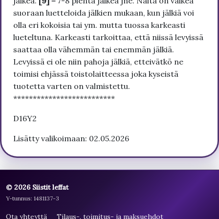
jälkeä.
[9] =
7-8 pientä jälkeä jne. Näitä on vaikea
suoraan luetteloida jälkien mukaan, kun jälkiä voi
olla eri kokoisia tai ym. mutta tuossa karkeasti
lueteltuna. Karkeasti tarkoittaa, että niissä levyissä
saattaa olla vähemmän tai enemmän jälkiä.
Levyissä ei ole niin pahoja jälkiä, etteivätkö ne
toimisi ehjässä toistolaitteessa joka kyseistä
tuotetta varten on valmistettu.
**************************
D16Y2
Lisätty valikoimaan: 02.05.2026
© 2026 Siistit leffat
Y-tunnus: 1481137-3
Ota yhteyttä
Tilaus-, toimitus- ja maksuehdot