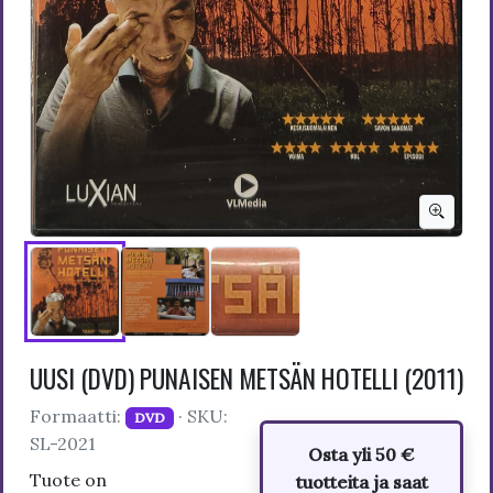
UUSI (DVD) PUNAISEN METSÄN HOTELLI (2011)
Formaatti:
· SKU:
DVD
SL-2021
Osta yli 50 €
Tuote on
tuotteita ja saat