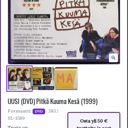
UUSI (DVD) Pitkä Kuuma Kesä (1999)
Formaatti:
· SKU:
DVD
SL-1589
Osta yli 50 €
Tuote on
tuotteita ja saat