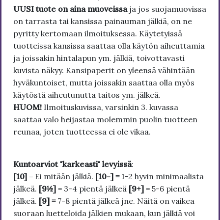
UUSI tuote on aina muoveissa
ja jos suojamuovissa
on tarrasta tai kansissa painauman jälkiä, on ne
pyritty kertomaan ilmoituksessa. Käytetyissä
tuotteissa kansissa saattaa olla käytön aiheuttamia
ja joissakin hintalapun ym. jälkiä, toivottavasti
kuvista näkyy. Kansipaperit on yleensä vähintään
hyväkuntoiset, mutta joissakin saattaa olla myös
käytöstä aiheutunutta taitos ym. jälkeä.
HUOM!
Ilmoituskuvissa, varsinkin 3. kuvassa
saattaa valo heijastaa molemmin puolin tuotteen
reunaa, joten tuotteessa ei ole vikaa.
Kuntoarviot "karkeasti" levyissä
:
[10]
= Ei mitään jälkiä.
[10-] =
1-2 hyvin minimaalista
jälkeä.
[9½]
= 3-4 pientä jälkeä
[9+]
= 5-6 pientä
jälkeä.
[9] =
7-8 pientä jälkeä jne. Näitä on vaikea
suoraan luetteloida jälkien mukaan, kun jälkiä voi