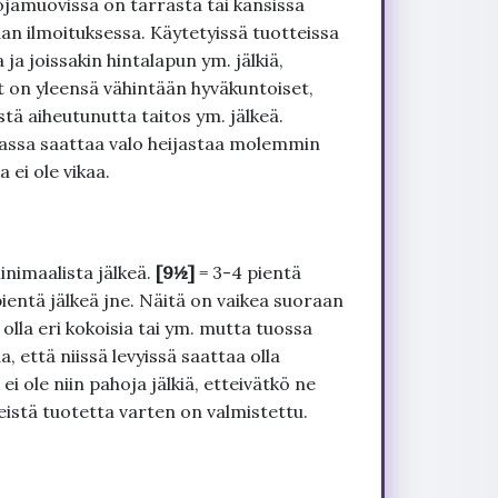
ojamuovissa on tarrasta tai kansissa
an ilmoituksessa. Käytetyissä tuotteissa
ja joissakin hintalapun ym. jälkiä,
t on yleensä vähintään hyväkuntoiset,
tä aiheutunutta taitos ym. jälkeä.
uvassa saattaa valo heijastaa molemmin
 ei ole vikaa.
inimaalista jälkeä.
[9½]
= 3-4 pientä
pientä jälkeä jne. Näitä on vaikea suoraan
 olla eri kokoisia tai ym. mutta tuossa
, että niissä levyissä saattaa olla
 ole niin pahoja jälkiä, etteivätkö ne
seistä tuotetta varten on valmistettu.