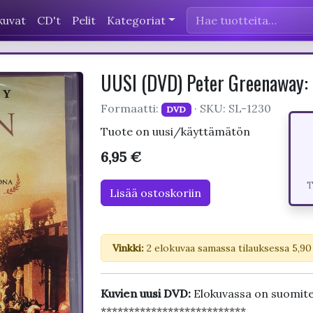
kuvat
CD't
Pelit
Kategoriat
UUSI (DVD) Peter Greenaway: 
Formaatti:
· SKU: SL-1230
DVD
Tuote on uusi/käyttämätön
6,95 €
T
Lisää ostoskoriin
Vinkki:
2 elokuvaa samassa tilauksessa 5,90
Kuvien uusi DVD:
Elokuvassa on suomit
**************************