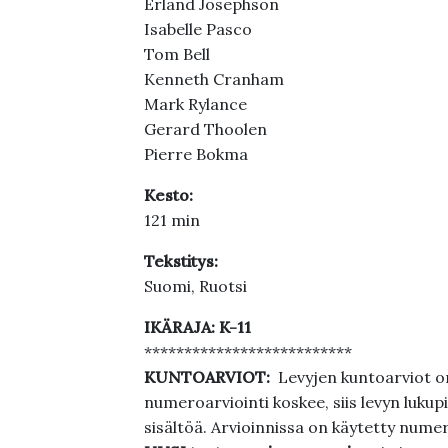
Erland Josephson
Isabelle Pasco
Tom Bell
Kenneth Cranham
Mark Rylance
Gerard Thoolen
Pierre Bokma
Kesto:
121 min
Tekstitys:
Suomi, Ruotsi
IKÄRAJA: K-11
**************************
KUNTOARVIOT:
Levyjen kuntoarviot on
numeroarviointi koskee, siis levyn lukupi
sisältöä. Arvioinnissa on käytetty nume