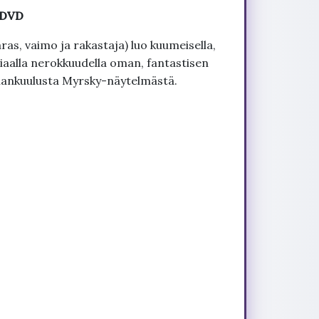
 DVD
s, vaimo ja rakastaja) luo kuumeisella,
aliaalla nerokkuudella oman, fantastisen
mankuulusta Myrsky-näytelmästä.