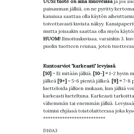
UUSI tuote on aina muoveissa
ja jos su
painauman jälkiä, on ne pyritty kertoma
kansissa saattaa olla käytön aiheuttamia 
toivottavasti kuvista näkyy. Kansipaperi
mutta joissakin saattaa olla myös käytös
HUOM!
Ilmoituskuvissa, varsinkin 3. k
puolin tuotteen reunaa, joten tuotteessa
Kuntoarviot "karkeasti" levyissä
:
[10]
= Ei mitään jälkiä.
[10-] =
1-2 hyvin m
jälkeä
[9+]
= 5-6 pientä jälkeä.
[9] =
7-8 
luetteloida jälkien mukaan, kun jälkiä voi
karkeasti lueteltuna. Karkeasti tarkoittaa
vähemmän tai enemmän jälkiä. Levyissä ei
toimisi ehjässä toistolaitteessa joka ky
**************************
D10A3