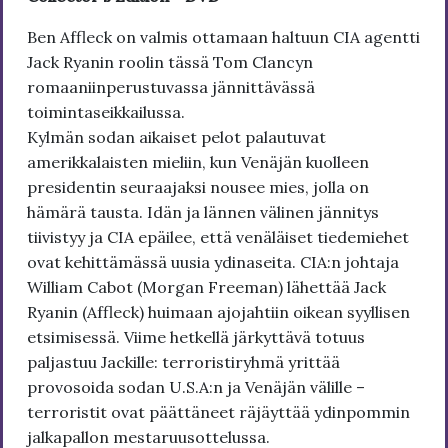
Ben Affleck on valmis ottamaan haltuun CIA agentti
Jack Ryanin roolin tässä Tom Clancyn
romaaniinperustuvassa jännittävässä
toimintaseikkailussa.
Kylmän sodan aikaiset pelot palautuvat
amerikkalaisten mieliin, kun Venäjän kuolleen
presidentin seuraajaksi nousee mies, jolla on
hämärä tausta. Idän ja lännen välinen jännitys
tiivistyy ja CIA epäilee, että venäläiset tiedemiehet
ovat kehittämässä uusia ydinaseita. CIA:n johtaja
William Cabot (Morgan Freeman) lähettää Jack
Ryanin (Affleck) huimaan ajojahtiin oikean syyllisen
etsimisessä. Viime hetkellä järkyttävä totuus
paljastuu Jackille: terroristiryhmä yrittää
provosoida sodan U.S.A:n ja Venäjän välille –
terroristit ovat päättäneet räjäyttää ydinpommin
jalkapallon mestaruusottelussa.