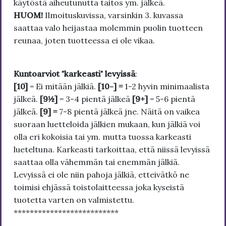
käytöstä aiheutunutta taitos ym. jälkeä.
HUOM!
Ilmoituskuvissa, varsinkin 3. kuvassa
saattaa valo heijastaa molemmin puolin tuotteen
reunaa, joten tuotteessa ei ole vikaa.
Kuntoarviot "karkeasti" levyissä
:
[10]
= Ei mitään jälkiä.
[10-] =
1-2 hyvin minimaalista
jälkeä.
[9½]
= 3-4 pientä jälkeä
[9+]
= 5-6 pientä
jälkeä.
[9] =
7-8 pientä jälkeä jne. Näitä on vaikea
suoraan luetteloida jälkien mukaan, kun jälkiä voi
olla eri kokoisia tai ym. mutta tuossa karkeasti
lueteltuna. Karkeasti tarkoittaa, että niissä levyissä
saattaa olla vähemmän tai enemmän jälkiä.
Levyissä ei ole niin pahoja jälkiä, etteivätkö ne
toimisi ehjässä toistolaitteessa joka kyseistä
tuotetta varten on valmistettu.
**************************