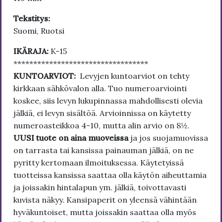
Tekstitys:
Suomi, Ruotsi
IKÄRAJA:
K-15
**********************************
KUNTOARVIOT:
Levyjen kuntoarviot on tehty
kirkkaan sähkövalon alla. Tuo numeroarviointi
koskee, siis levyn lukupinnassa mahdollisesti olevia
jälkiä, ei levyn sisältöä. Arvioinnissa on käytetty
numeroasteikkoa 4-10, mutta alin arvio on 8½.
UUSI tuote on aina muoveissa
ja jos suojamuovissa
on tarrasta tai kansissa painauman jälkiä, on ne
pyritty kertomaan ilmoituksessa. Käytetyissä
tuotteissa kansissa saattaa olla käytön aiheuttamia
ja joissakin hintalapun ym. jälkiä, toivottavasti
kuvista näkyy. Kansipaperit on yleensä vähintään
hyväkuntoiset, mutta joissakin saattaa olla myös