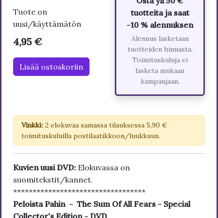
Osta yli 50 €
Tuote on
tuotteita ja saat
uusi/käyttämätön
-10 % alennuksen
Alennus lasketaan
4,95 €
tuotteiden hinnasta.
Toimituskuluja ei
Lisää ostoskoriin
lasketa mukaan
kampanjaan.
Vinkki:
2 elokuvaa samassa tilauksessa 5,90 €
toimituskuluilla postilaatikkoon/luukkuun.
Kuvien uusi DVD:
Elokuvassa on
suomitekstit/kannet.
**********************************
Peloista Pahin - The Sum Of All Fears - Special
Collector's Edition - DVD