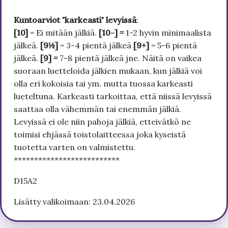
Kuntoarviot "karkeasti" levyissä
:
[10]
= Ei mitään jälkiä.
[10-] =
1-2 hyvin minimaalista
jälkeä.
[9½]
= 3-4 pientä jälkeä
[9+]
= 5-6 pientä
jälkeä.
[9] =
7-8 pientä jälkeä jne. Näitä on vaikea
suoraan luetteloida jälkien mukaan, kun jälkiä voi
olla eri kokoisia tai ym. mutta tuossa karkeasti
lueteltuna. Karkeasti tarkoittaa, että niissä levyissä
saattaa olla vähemmän tai enemmän jälkiä.
Levyissä ei ole niin pahoja jälkiä, etteivätkö ne
toimisi ehjässä toistolaitteessa joka kyseistä
tuotetta varten on valmistettu.
**************************
D15A2
Lisätty valikoimaan: 23.04.2026