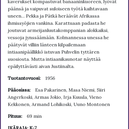
kaverukset kompastuvat banaaninkuoreen, lyövät
päänsä ja vaipuvat suloiseen työtä kaihtavaan
uneen... Pekka ja Pätkä heräävät Afrikassa
ihmissyöjien vankina. Karattuaan padasta he
joutuvat armeijanluutakomppanian alokkaiksi,
vessoja jynssäämään. Kolmannessa unessa he
päätyvät villiin länteen kilpailemaan
intiaanipäällikkö istuvan Puhvelin tyttären
suosiosta. Mutta intiaanikaunotar näyttää
epäilyttävästi aivan Justiinalta.
Tuotantovuosi:
1956
Pääosissa:
Esa Pakarinen, Masa Niemi, Siiri
Angerkoski, Armas Jokio, Irja Kuusla, Vieno
Kekkonen, Armand Lohikoski, Uuno Montonen
Pituus:
69 min
IKÄRAJA: K-7