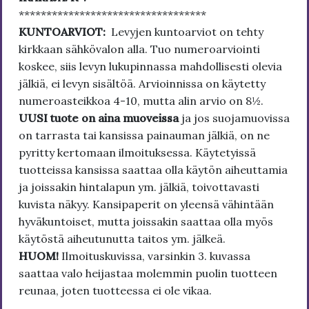
**********************************
KUNTOARVIOT:
Levyjen kuntoarviot on tehty
kirkkaan sähkövalon alla. Tuo numeroarviointi
koskee, siis levyn lukupinnassa mahdollisesti olevia
jälkiä, ei levyn sisältöä. Arvioinnissa on käytetty
numeroasteikkoa 4-10, mutta alin arvio on 8½.
UUSI tuote on aina muoveissa
ja jos suojamuovissa
on tarrasta tai kansissa painauman jälkiä, on ne
pyritty kertomaan ilmoituksessa. Käytetyissä
tuotteissa kansissa saattaa olla käytön aiheuttamia
ja joissakin hintalapun ym. jälkiä, toivottavasti
kuvista näkyy. Kansipaperit on yleensä vähintään
hyväkuntoiset, mutta joissakin saattaa olla myös
käytöstä aiheutunutta taitos ym. jälkeä.
HUOM!
Ilmoituskuvissa, varsinkin 3. kuvassa
saattaa valo heijastaa molemmin puolin tuotteen
reunaa, joten tuotteessa ei ole vikaa.