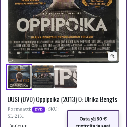
UUSI (DVD) Oppipoika (2013) O: Ulrika Bengts
Formaatti:
· SKU:
DVD
SL-2131
Osta yli 50 €
Tuote on
tuotteita ja saat