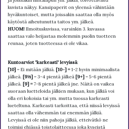
ja joissakin hintalapun ym. jälkiä, toivottavasti
kuvista näkyy. Kansipaperit on yleensä vähintään
hyväkuntoiset, mutta joissakin saattaa olla myös
käytöstä aiheutunutta taitos ym. jälkeä.
HUOM!
Ilmoituskuvissa, varsinkin 3. kuvassa
saattaa valo heijastaa molemmin puolin tuotteen
reunaa, joten tuotteessa ei ole vikaa.
Kuntoarviot "karkeasti" levyissä
:
[10]
= Ei mitään jälkiä.
[10-] =
1-2 hyvin minimaalista
jälkeä.
[9½]
= 3-4 pientä jälkeä
[9+]
= 5-6 pientä
jälkeä.
[9] =
7-8 pientä jälkeä jne. Näitä on vaikea
suoraan luetteloida jälkien mukaan, kun jälkiä voi
olla eri kokoisia tai ym. mutta tuossa karkeasti
lueteltuna. Karkeasti tarkoittaa, että niissä levyissä
saattaa olla vähemmän tai enemmän jälkiä.
Levyissä ei ole niin pahoja jälkiä, etteivätkö ne
toimisi ehjässä toistolaitteessa joka kyseistä