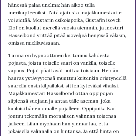
hänessä palaa unelma: hän aikoo tulla
merikapteeniksi. Tätä ajatusta majakkamestari ei
voi sietää. Mestarin esikoispoika, Gustafin isoveli
Elof on kuollut merellä vuosia aiemmin, ja mestari
Hasselbond yrittää pitää isoveljeä hengissä väkisin,
omissa mielikuvissaan.
Tarina on hypnoottinen kertomus kahdesta
pojasta, joista toiselle saari on vankila, toiselle
vapaus. Pojat päättävät auttaa toisiaan. Heidän
hauras ystävyytensä muuttuu kuitenkin eristyneellä
saarella ensin kilpailuksi, sitten kyteväksi vihaksi.
Majakkamestari Hasselbond ottaa oppipojan
siipiensä suojaan ja antaa tälle aseman, joka
kuuluisi hänen omalle pojalleen. Oppipoika Karl
joutuu tekemään moraalisen valinnan toisensa
jälkeen. Liian myöhään hän ymmärtää, että
jokaisella valinnalla on hintansa. Ja että hinta on