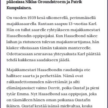
pääosissa Niklas Groundstroem ja Patrik
Kumpulainen.
On vuoden 1939 kesä ulkomerellä, perimmäisellä
majakkasaarella. Rantaan saapuu 13-vuotias Karl.
Hän on tullut saarelle ryhtyäkseen majakkamestari
Hasselbondin oppipojaksi. Kun Hasselbond näkee
laihan ja riutuneen tulevan majakanvartijansa, hän
käskee vihoissaan tämän takaisin mantereelle.
Odottaessaan seuraavaa yhteysalusta Karl päättää
tehdä kaikkensa saadakseen jäädä.
Majakkamestari Hasselbondin raudanluja ote
hallitsee saarta ja perhettään. Nämä ovat
rakkaudettomuuden näivettämät ja silti
elämänjanoiset vaimo Dorrit, poika Gustaf ja pieni
tytär Emma. Nyt Hasselbond saa oppipojan, joka
on täsmälleen hänen oman poikansa Gustafin
ikäinen. Gustaf kestää isänsä mielivaltaa, koska