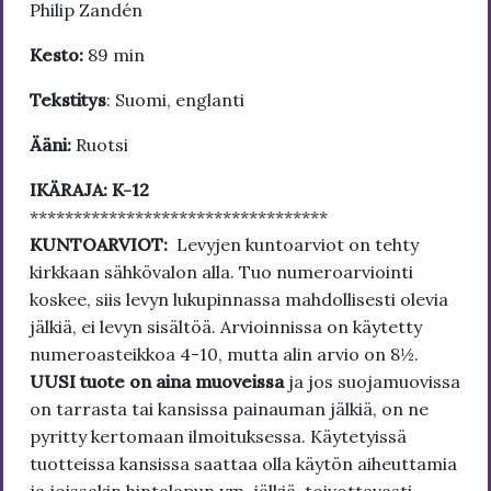
Philip Zandén
Kesto:
89 min
Tekstitys
: Suomi, englanti
Ääni:
Ruotsi
IKÄRAJA: K-12
**********************************
KUNTOARVIOT:
Levyjen kuntoarviot on tehty
kirkkaan sähkövalon alla. Tuo numeroarviointi
koskee, siis levyn lukupinnassa mahdollisesti olevia
jälkiä, ei levyn sisältöä. Arvioinnissa on käytetty
numeroasteikkoa 4-10, mutta alin arvio on 8½.
UUSI tuote on aina muoveissa
ja jos suojamuovissa
on tarrasta tai kansissa painauman jälkiä, on ne
pyritty kertomaan ilmoituksessa. Käytetyissä
tuotteissa kansissa saattaa olla käytön aiheuttamia