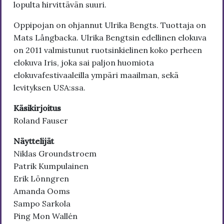
lopulta hirvittävän suuri.
Oppipojan on ohjannut Ulrika Bengts. Tuottaja on
Mats Långbacka. Ulrika Bengtsin edellinen elokuva
on 2011 valmistunut ruotsinkielinen koko perheen
elokuva Iris, joka sai paljon huomiota
elokuvafestivaaleilla ympäri maailman, sekä
levityksen USA:ssa.
Käsikirjoitus
Roland Fauser
Näyttelijät
Niklas Groundstroem
Patrik Kumpulainen
Erik Lönngren
Amanda Ooms
Sampo Sarkola
Ping Mon Wallén