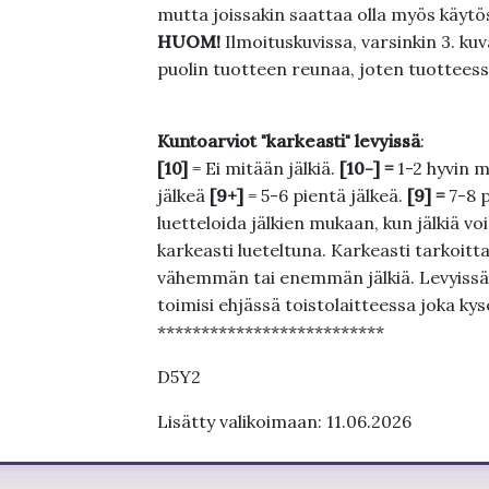
mutta joissakin saattaa olla myös käytös
HUOM!
Ilmoituskuvissa, varsinkin 3. k
puolin tuotteen reunaa, joten tuotteessa
Kuntoarviot "karkeasti" levyissä
:
[10]
= Ei mitään jälkiä.
[10-] =
1-2 hyvin m
jälkeä
[9+]
= 5-6 pientä jälkeä.
[9] =
7-8 
luetteloida jälkien mukaan, kun jälkiä voi
karkeasti lueteltuna. Karkeasti tarkoittaa
vähemmän tai enemmän jälkiä. Levyissä ei
toimisi ehjässä toistolaitteessa joka ky
**************************
D5Y2
Lisätty valikoimaan: 11.06.2026