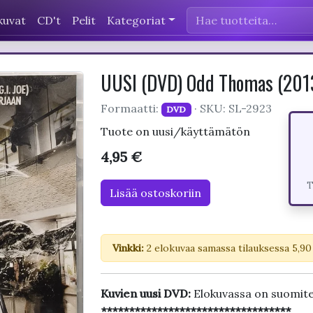
kuvat
CD't
Pelit
Kategoriat
UUSI (DVD) Odd Thomas (20
Formaatti:
· SKU: SL-2923
DVD
Tuote on uusi/käyttämätön
4,95 €
T
Lisää ostoskoriin
Vinkki:
2 elokuvaa samassa tilauksessa 5,90
Kuvien uusi DVD:
Elokuvassa on suomite
**********************************