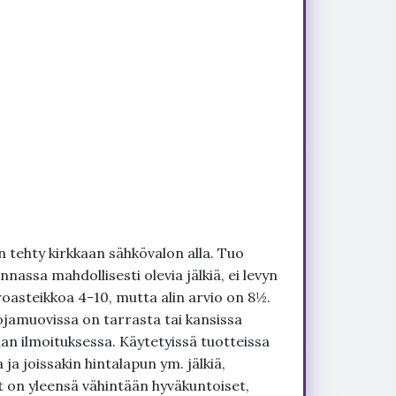
 tehty kirkkaan sähkövalon alla. Tuo
nnassa mahdollisesti olevia jälkiä, ei levyn
roasteikkoa 4-10, mutta alin arvio on 8½.
ojamuovissa on tarrasta tai kansissa
an ilmoituksessa. Käytetyissä tuotteissa
ja joissakin hintalapun ym. jälkiä,
t on yleensä vähintään hyväkuntoiset,