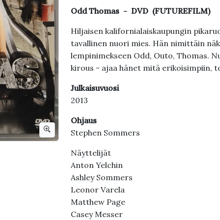
Odd Thomas - DVD (FUTUREFILM)
Hiljaisen kalifornialaiskaupungin pikaru
tavallinen nuori mies. Hän nimittäin nä
lempinimekseen Odd, Outo, Thomas. Nuo
kirous - ajaa hänet mitä erikoisimpiin, to
Julkaisuvuosi
2013
Ohjaus
Stephen Sommers
Näyttelijät
Anton Yelchin
Ashley Sommers
Leonor Varela
Matthew Page
Casey Messer