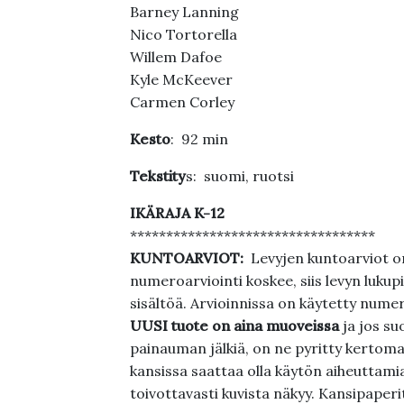
Barney Lanning
Nico Tortorella
Willem Dafoe
Kyle McKeever
Carmen Corley
Kesto
: 92 min
Tekstity
s: suomi, ruotsi
IKÄRAJA K-12
**********************************
KUNTOARVIOT:
Levyjen kuntoarviot on
numeroarviointi koskee, siis levyn lukupi
sisältöä. Arvioinnissa on käytetty nume
UUSI tuote on aina muoveissa
ja jos su
painauman jälkiä, on ne pyritty kertoma
kansissa saattaa olla käytön aiheuttamia 
toivottavasti kuvista näkyy. Kansipaperi