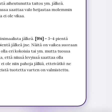
tä aiheutunutta taitos ym. jälkeä.
uvassa saattaa valo heijastaa molemmin
 ei ole vikaa.
inimaalista jälkeä.
[9½]
= 3-4 pientä
pientä jälkeä jne. Näitä on vaikea suoraan
 olla eri kokoisia tai ym. mutta tuossa
, että niissä levyissä saattaa olla
 ole niin pahoja jälkiä, etteivätkö ne
seistä tuotetta varten on valmistettu.