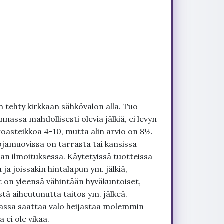
 tehty kirkkaan sähkövalon alla. Tuo
nnassa mahdollisesti olevia jälkiä, ei levyn
roasteikkoa 4-10, mutta alin arvio on 8½.
ojamuovissa on tarrasta tai kansissa
an ilmoituksessa. Käytetyissä tuotteissa
ja joissakin hintalapun ym. jälkiä,
t on yleensä vähintään hyväkuntoiset,
tä aiheutunutta taitos ym. jälkeä.
uvassa saattaa valo heijastaa molemmin
 ei ole vikaa.