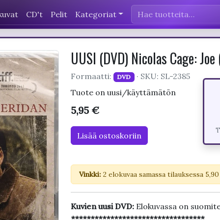
kuvat
CD't
Pelit
Kategoriat
UUSI (DVD) Nicolas Cage: Jo
Formaatti:
· SKU: SL-2385
DVD
Tuote on uusi/käyttämätön
5,95 €
T
Lisää ostoskoriin
Vinkki:
2 elokuvaa samassa tilauksessa 5,90
Kuvien uusi DVD:
Elokuvassa on suomite
**********************************