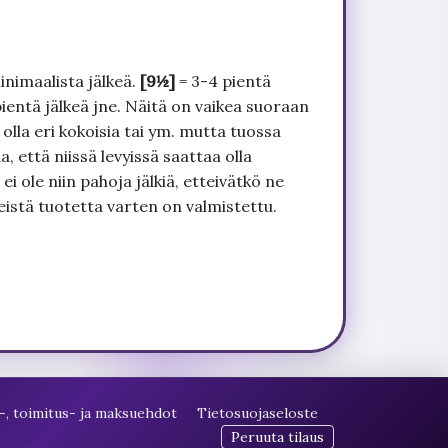
inimaalista jälkeä.
[9½]
= 3-4 pientä
pientä jälkeä jne. Näitä on vaikea suoraan
 olla eri kokoisia tai ym. mutta tuossa
, että niissä levyissä saattaa olla
 ole niin pahoja jälkiä, etteivätkö ne
seistä tuotetta varten on valmistettu.
-, toimitus- ja maksuehdot
Tietosuojaseloste
Peruuta tilaus