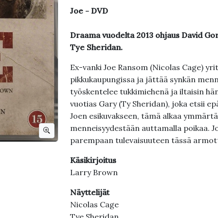
Joe - DVD
Draama vuodelta 2013 ohjaus David Gor
Tye Sheridan.
Ex-vanki Joe Ransom (Nicolas Cage) yritt
pikkukaupungissa ja jättää synkän menn
työskentelee tukkimiehenä ja iltaisin hä
vuotias Gary (Ty Sheridan), joka etsii ep
Joen esikuvakseen, tämä alkaa ymmärtää,
menneisyydestään auttamalla poikaa. Joe
parempaan tulevaisuuteen tässä armotto
Käsikirjoitus
Larry Brown
Näyttelijät
Nicolas Cage
Tye Sheridan