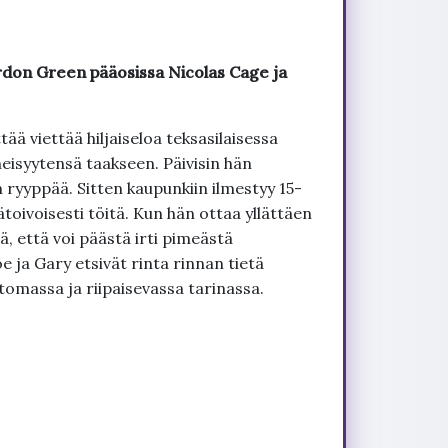
don Green pääosissa Nicolas Cage ja
ää viettää hiljaiseloa teksasilaisessa
eisyytensä taakseen. Päivisin hän
n ryyppää. Sitten kaupunkiin ilmestyy 15-
ätoivoisesti töitä. Kun hän ottaa yllättäen
 että voi päästä irti pimeästä
 ja Gary etsivät rinta rinnan tietä
massa ja riipaisevassa tarinassa.