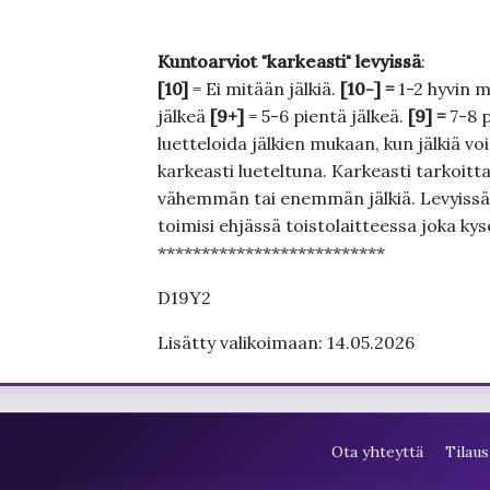
Kuntoarviot "karkeasti" levyissä
:
[10]
= Ei mitään jälkiä.
[10-] =
1-2 hyvin m
jälkeä
[9+]
= 5-6 pientä jälkeä.
[9] =
7-8 
luetteloida jälkien mukaan, kun jälkiä voi
karkeasti lueteltuna. Karkeasti tarkoittaa
vähemmän tai enemmän jälkiä. Levyissä ei
toimisi ehjässä toistolaitteessa joka ky
**************************
D19Y2
Lisätty valikoimaan: 14.05.2026
Ota yhteyttä
Tilaus