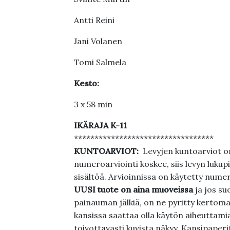
Antti Reini
Jani Volanen
Tomi Salmela
Kesto:
3 x 58 min
IKÄRAJA K-11
**********************************
KUNTOARVIOT:
Levyjen kuntoarviot on
numeroarviointi koskee, siis levyn lukupi
sisältöä. Arvioinnissa on käytetty nume
UUSI tuote on aina muoveissa
ja jos su
painauman jälkiä, on ne pyritty kertoma
kansissa saattaa olla käytön aiheuttamia 
toivottavasti kuvista näkyy. Kansipaperi