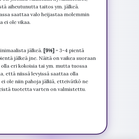
tä aiheutunutta taitos ym. jälkeä.
uvassa saattaa valo heijastaa molemmin
 ei ole vikaa.
inimaalista jälkeä.
[9½]
= 3-4 pientä
pientä jälkeä jne. Näitä on vaikea suoraan
 olla eri kokoisia tai ym. mutta tuossa
, että niissä levyissä saattaa olla
 ole niin pahoja jälkiä, etteivätkö ne
seistä tuotetta varten on valmistettu.