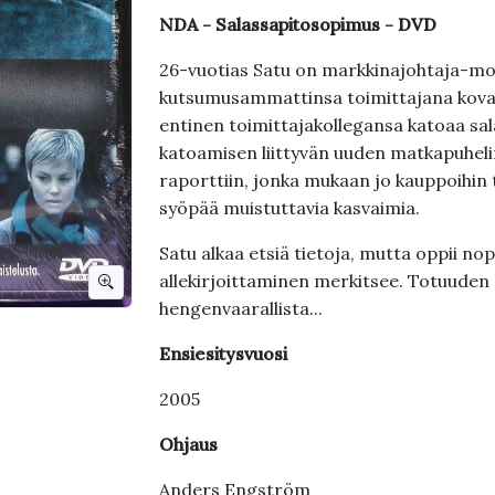
NDA - Salassapitosopimus - DVD
26-vuotias Satu on markkinajohtaja-mobiil
kutsumusammattinsa toimittajana kovan
entinen toimittajakollegansa katoaa sal
katoamisen liittyvän uuden matkapuhelin
raporttiin, jonka mukaan jo kauppoihin 
syöpää muistuttavia kasvaimia.
Satu alkaa etsiä tietoja, mutta oppii n
allekirjoittaminen merkitsee. Totuuden 
hengenvaarallista...
Ensiesitysvuosi
2005
Ohjaus
Anders Engström