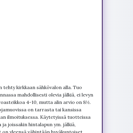
 tehty kirkkaan sähkövalon alla. Tuo
nnassa mahdollisesti olevia jälkiä, ei levyn
roasteikkoa 4-10, mutta alin arvio on 8½.
ojamuovissa on tarrasta tai kansissa
an ilmoituksessa. Käytetyissä tuotteissa
ja joissakin hintalapun ym. jälkiä,
t on yleensä vähintään hyväkuntoiset,