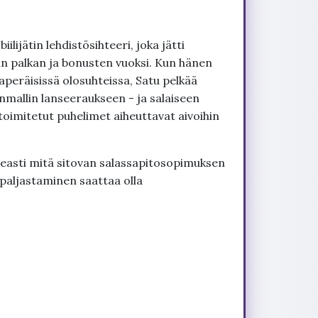
ijätin lehdistösihteeri, joka jätti
 palkan ja bonusten vuoksi. Kun hänen
aperäisissä olosuhteissa, Satu pelkää
mallin lanseeraukseen - ja salaiseen
toimitetut puhelimet aiheuttavat aivoihin
opeasti mitä sitovan salassapitosopimuksen
paljastaminen saattaa olla