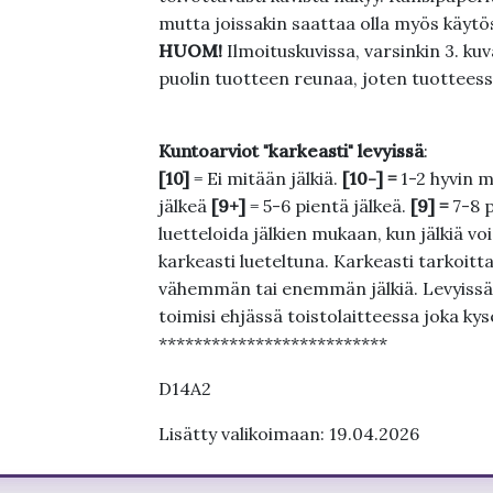
mutta joissakin saattaa olla myös käytös
HUOM!
Ilmoituskuvissa, varsinkin 3. k
puolin tuotteen reunaa, joten tuotteessa
Kuntoarviot "karkeasti" levyissä
:
[10]
= Ei mitään jälkiä.
[10-] =
1-2 hyvin m
jälkeä
[9+]
= 5-6 pientä jälkeä.
[9] =
7-8 
luetteloida jälkien mukaan, kun jälkiä voi
karkeasti lueteltuna. Karkeasti tarkoittaa
vähemmän tai enemmän jälkiä. Levyissä ei
toimisi ehjässä toistolaitteessa joka ky
**************************
D14A2
Lisätty valikoimaan: 19.04.2026