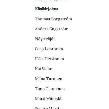
Käsikirjoitus
Thomas Borgström
Anders Engström
Näyttelijät
Saija Lentonen
Ilkka Heiskanen
Kai Vaine
Miina Turunen
Timo Tuominen
Matti Mäntylä
Svante Martin