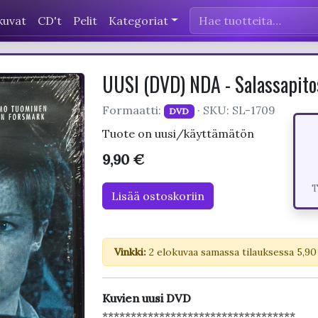
kuvat
CD't
Pelit
Kategoriat
UUSI (DVD) NDA - Salassapit
Formaatti:
· SKU: SL-1709
DVD
Tuote on uusi/käyttämätön
9,90 €
T
Lisää ostoskoriin
Vinkki:
2 elokuvaa samassa tilauksessa 5,90
Kuvien uusi DVD
**********************************