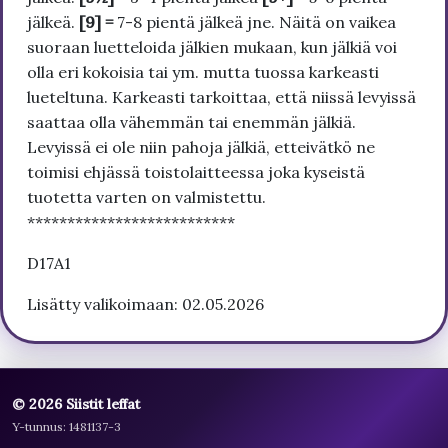
jälkeä.
[9] =
7-8 pientä jälkeä jne. Näitä on vaikea
suoraan luetteloida jälkien mukaan, kun jälkiä voi
olla eri kokoisia tai ym. mutta tuossa karkeasti
lueteltuna. Karkeasti tarkoittaa, että niissä levyissä
saattaa olla vähemmän tai enemmän jälkiä.
Levyissä ei ole niin pahoja jälkiä, etteivätkö ne
toimisi ehjässä toistolaitteessa joka kyseistä
tuotetta varten on valmistettu.
**************************
D17A1
Lisätty valikoimaan: 02.05.2026
© 2026 Siistit leffat
Y-tunnus: 1481137-3