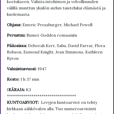
koetukseen. Valinta intohimon ja velvollisuuden
välillä muuttuu yksilön sielun taisteluksi elämästä ja
kuolemasta.
Ohjaus:
Emeric Pressburger, Michael Powell
Perustuu:
Rumer Godden romaaniin
Pääosissa:
Deborah Kerr, Sabu, David Farrar, Flora
Robson, Esmond Knight, Jean Simmons, Kathleen
Byron
Valmistusvuosi:
1947
Kesto:
1 h 37 min
I
KÄRAJA:
K3
**********************************
KUNTOARVIOT:
Levyjen kuntoarviot on tehty
kirkkaan sähkövalon alla. Tuo numeroarviointi