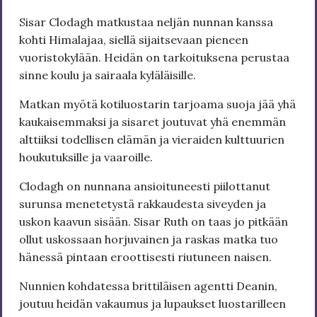
Sisar Clodagh matkustaa neljän nunnan kanssa
kohti Himalajaa, siellä sijaitsevaan pieneen
vuoristokylään. Heidän on tarkoituksena perustaa
sinne koulu ja sairaala kyläläisille.
Matkan myötä kotiluostarin tarjoama suoja jää yhä
kaukaisemmaksi ja sisaret joutuvat yhä enemmän
alttiiksi todellisen elämän ja vieraiden kulttuurien
houkutuksille ja vaaroille.
Clodagh on nunnana ansioituneesti piilottanut
surunsa menetetystä rakkaudesta siveyden ja
uskon kaavun sisään. Sisar Ruth on taas jo pitkään
ollut uskossaan horjuvainen ja raskas matka tuo
hänessä pintaan eroottisesti riutuneen naisen.
Nunnien kohdatessa brittiläisen agentti Deanin,
joutuu heidän vakaumus ja lupaukset luostarilleen