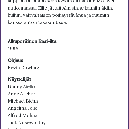
kuppilasta saadakseen kyydin äitinsä luo Mojaven
autiomaassa. Ellie jättää Alin sinne kauniin äidin,
hullun, väkivaltaisen poikaystävänsä ja ruumiin
kanssa auton takakontissa.
Alkuperäinen Ensi-ilta
1996
Ohjaus
Kevin Dowling
Näyttelijät
Danny Aiello
Anne Archer
Michael Biehn
Angelina Jolie
Alfred Molina
Jack Noseworthy