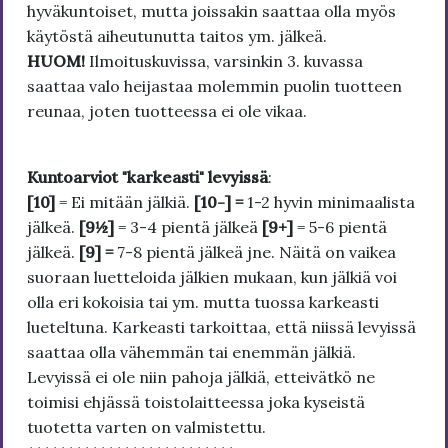
hyväkuntoiset, mutta joissakin saattaa olla myös
käytöstä aiheutunutta taitos ym. jälkeä.
HUOM!
Ilmoituskuvissa, varsinkin 3. kuvassa
saattaa valo heijastaa molemmin puolin tuotteen
reunaa, joten tuotteessa ei ole vikaa.
Kuntoarviot "karkeasti" levyissä
:
[10]
= Ei mitään jälkiä.
[10-] =
1-2 hyvin minimaalista
jälkeä.
[9½]
= 3-4 pientä jälkeä
[9+]
= 5-6 pientä
jälkeä.
[9] =
7-8 pientä jälkeä jne. Näitä on vaikea
suoraan luetteloida jälkien mukaan, kun jälkiä voi
olla eri kokoisia tai ym. mutta tuossa karkeasti
lueteltuna. Karkeasti tarkoittaa, että niissä levyissä
saattaa olla vähemmän tai enemmän jälkiä.
Levyissä ei ole niin pahoja jälkiä, etteivätkö ne
toimisi ehjässä toistolaitteessa joka kyseistä
tuotetta varten on valmistettu.