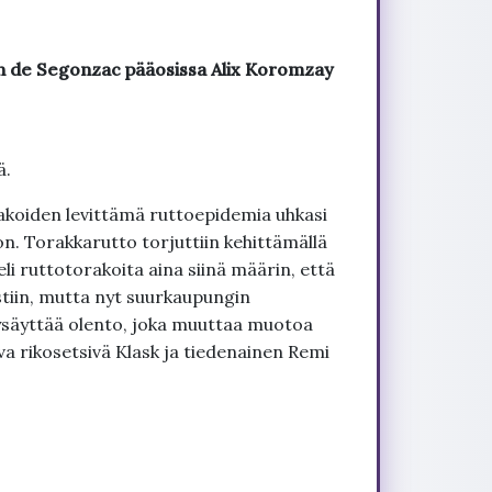
ean de Segonzac pääosissa Alix Koromzay
ä.
rakoiden levittämä ruttoepidemia uhkasi
n. Torakkarutto torjuttiin kehittämällä
eli ruttotorakoita aina siinä määrin, että
tiin, mutta nyt suurkaupungin
ysäyttää olento, joka muuttaa muotoa
a rikosetsivä Klask ja tiedenainen Remi