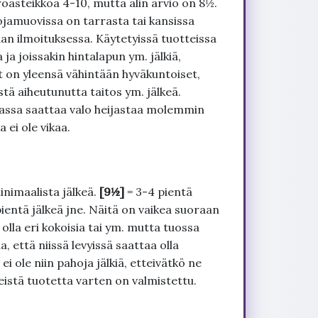
roasteikkoa 4-10, mutta alin arvio on 8½.
ojamuovissa on tarrasta tai kansissa
an ilmoituksessa. Käytetyissä tuotteissa
ja joissakin hintalapun ym. jälkiä,
t on yleensä vähintään hyväkuntoiset,
tä aiheutunutta taitos ym. jälkeä.
uvassa saattaa valo heijastaa molemmin
 ei ole vikaa.
inimaalista jälkeä.
[9½]
= 3-4 pientä
pientä jälkeä jne. Näitä on vaikea suoraan
 olla eri kokoisia tai ym. mutta tuossa
, että niissä levyissä saattaa olla
 ole niin pahoja jälkiä, etteivätkö ne
seistä tuotetta varten on valmistettu.