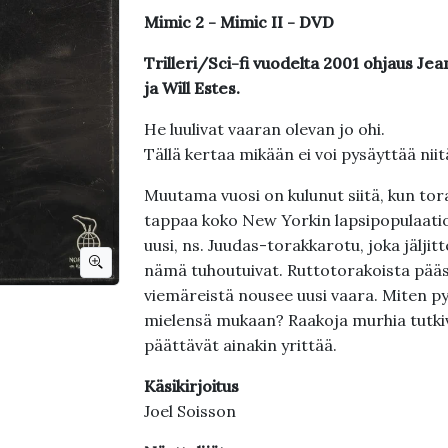
Mimic 2 - Mimic II - DVD
Trilleri/Sci-fi vuodelta 2001 ohjaus J
ja Will Estes.
He luulivat vaaran olevan jo ohi.
Tällä kertaa mikään ei voi pysäyttää niit
Muutama vuosi on kulunut siitä, kun to
tappaa koko New Yorkin lapsipopulaatio
uusi, ns. Juudas-torakkarotu, joka jäljitt
nämä tuhoutuivat. Ruttotorakoista pääs
viemäreistä nousee uusi vaara. Miten p
mielensä mukaan? Raakoja murhia tutkiv
päättävät ainakin yrittää.
Käsikirjoitus
Joel Soisson