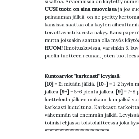
sisältöä. Arvioinnissa on käytetty nume
UUSI tuote on aina muoveissa
ja jos su
painauman jälkiä, on ne pyritty kertoma
kansissa saattaa olla käytön aiheuttamia 
toivottavasti kuvista näkyy. Kansipaperi
mutta joissakin saattaa olla myös käytös
HUOM!
Ilmoituskuvissa, varsinkin 3. k
puolin tuotteen reunaa, joten tuotteessa
Kuntoarviot "karkeasti" levyissä
:
[10]
= Ei mitään jälkiä.
[10-] =
1-2 hyvin m
jälkeä
[9+]
= 5-6 pientä jälkeä.
[9] =
7-8 
luetteloida jälkien mukaan, kun jälkiä voi
karkeasti lueteltuna. Karkeasti tarkoittaa
vähemmän tai enemmän jälkiä. Levyissä ei
toimisi ehjässä toistolaitteessa joka ky
**************************