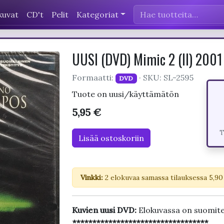
kuvat
CD't
Pelit
Kategoriat
UUSI (DVD) Mimic 2 (II) 200
Formaatti:
· SKU: SL-2595
DVD
Tuote on uusi/käyttämätön
5,95 €
T
Lisää ostoskoriin
Vinkki:
2 elokuvaa samassa tilauksessa 5,90
Kuvien uusi DVD:
Elokuvassa on suomite
**********************************