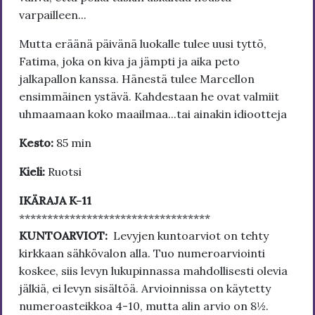
varpailleen...
Mutta eräänä päivänä luokalle tulee uusi tyttö,
Fatima, joka on kiva ja jämpti ja aika peto
jalkapallon kanssa. Hänestä tulee Marcellon
ensimmäinen ystävä. Kahdestaan he ovat valmiit
uhmaamaan koko maailmaa...tai ainakin idiootteja
Kesto:
85 min
Kieli:
Ruotsi
IKÄRAJA K-11
**********************************
KUNTOARVIOT:
Levyjen kuntoarviot on tehty
kirkkaan sähkövalon alla. Tuo numeroarviointi
koskee, siis levyn lukupinnassa mahdollisesti olevia
jälkiä, ei levyn sisältöä. Arvioinnissa on käytetty
numeroasteikkoa 4-10, mutta alin arvio on 8½.