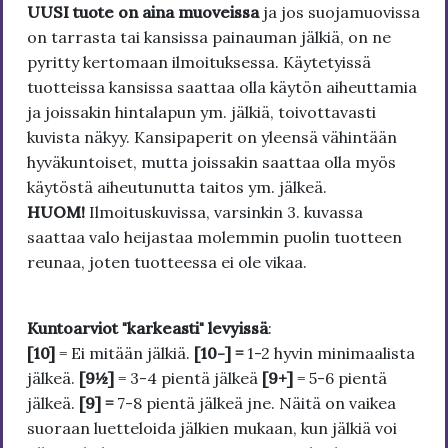
UUSI tuote on aina muoveissa
ja jos suojamuovissa
on tarrasta tai kansissa painauman jälkiä, on ne
pyritty kertomaan ilmoituksessa. Käytetyissä
tuotteissa kansissa saattaa olla käytön aiheuttamia
ja joissakin hintalapun ym. jälkiä, toivottavasti
kuvista näkyy. Kansipaperit on yleensä vähintään
hyväkuntoiset, mutta joissakin saattaa olla myös
käytöstä aiheutunutta taitos ym. jälkeä.
HUOM!
Ilmoituskuvissa, varsinkin 3. kuvassa
saattaa valo heijastaa molemmin puolin tuotteen
reunaa, joten tuotteessa ei ole vikaa.
Kuntoarviot "karkeasti" levyissä
:
[10]
= Ei mitään jälkiä.
[10-] =
1-2 hyvin minimaalista
jälkeä.
[9½]
= 3-4 pientä jälkeä
[9+]
= 5-6 pientä
jälkeä.
[9] =
7-8 pientä jälkeä jne. Näitä on vaikea
suoraan luetteloida jälkien mukaan, kun jälkiä voi