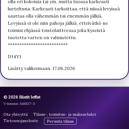
olla eri kokoisia tai ym. mutta tuossa karkeasti
lueteltuna. Karkeasti tarkoittaa, että niissä levyissä
saattaa olla vähemmän tai enemmän jälkiä.
Levyissä ei ole niin pahoja jälkiä, etteivätkö ne
toimisi ehjässä toistolaitteessa joka kyseistä
tuotetta varten on valmistettu.
**************************
D14Y1
Lisätty valikoimaan: 17.06.2026
© 2026 Siistit leffat
Y-tunnus: 1481137-3
Ota yhteyttä
Tilaus-, toimitus- ja maksuehdot
Tietosuojaseloste
Peruuta tilaus