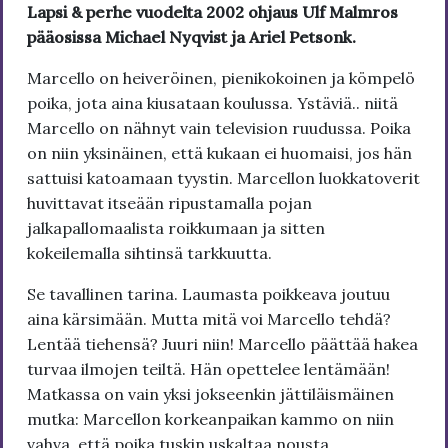
Lapsi & perhe vuodelta 2002 ohjaus Ulf Malmros
pääosissa Michael Nyqvist ja Ariel Petsonk.
Marcello on heiveröinen, pienikokoinen ja kömpelö
poika, jota aina kiusataan koulussa. Ystäviä.. niitä
Marcello on nähnyt vain television ruudussa. Poika
on niin yksinäinen, että kukaan ei huomaisi, jos hän
sattuisi katoamaan tyystin. Marcellon luokkatoverit
huvittavat itseään ripustamalla pojan
jalkapallomaalista roikkumaan ja sitten
kokeilemalla sihtinsä tarkkuutta.
Se tavallinen tarina. Laumasta poikkeava joutuu
aina kärsimään. Mutta mitä voi Marcello tehdä?
Lentää tiehensä? Juuri niin! Marcello päättää hakea
turvaa ilmojen teiltä. Hän opettelee lentämään!
Matkassa on vain yksi jokseenkin jättiläismäinen
mutka: Marcellon korkeanpaikan kammo on niin
vahva, että poika tuskin uskaltaa nousta