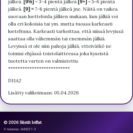
jälkeä.
[9½]
= 3-4 pientä jälkeä
[9+]
= 5-6 pientä
jälkeä.
[9] =
7-8 pientä jälkeä jne. Näitä on vaikea
suoraan luetteloida jälkien mukaan, kun jälkiä voi
olla eri kokoisia tai ym. mutta tuossa karkeasti
lueteltuna. Karkeasti tarkoittaa, että niissä levyissä
saattaa olla vähemmän tai enemmän jälkiä.
Levyissä ei ole niin pahoja jälkiä, etteivätkö ne
toimisi ehjässä toistolaitteessa joka kyseistä
tuotetta varten on valmistettu.
**************************
D11A2
Lisätty valikoimaan: 05.04.2026
© 2026 Siistit leffat
Y-tunnus: 1481137-3