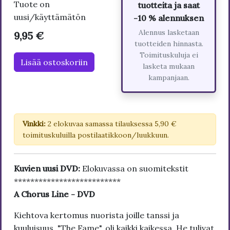
Tuote on
tuotteita ja saat
uusi/käyttämätön
-10 % alennuksen
Alennus lasketaan
9,95 €
tuotteiden hinnasta.
Toimituskuluja ei
Lisää ostoskoriin
lasketa mukaan
kampanjaan.
Vinkki:
2 elokuvaa samassa tilauksessa 5,90 €
toimituskuluilla postilaatikkoon/luukkuun.
Kuvien uusi DVD:
Elokuvassa on suomitekstit
**************************
A Chorus Line - DVD
Kiehtova kertomus nuorista joille tanssi ja
kuuluisuus, "The Fame", oli kaikki kaikessa. He tulivat