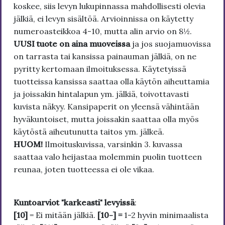
koskee, siis levyn lukupinnassa mahdollisesti olevia
jälkiä, ei levyn sisältöä. Arvioinnissa on käytetty
numeroasteikkoa 4-10, mutta alin arvio on 8½.
UUSI tuote on aina muoveissa
ja jos suojamuovissa
on tarrasta tai kansissa painauman jälkiä, on ne
pyritty kertomaan ilmoituksessa. Käytetyissä
tuotteissa kansissa saattaa olla käytön aiheuttamia
ja joissakin hintalapun ym. jälkiä, toivottavasti
kuvista näkyy. Kansipaperit on yleensä vähintään
hyväkuntoiset, mutta joissakin saattaa olla myös
käytöstä aiheutunutta taitos ym. jälkeä.
HUOM!
Ilmoituskuvissa, varsinkin 3. kuvassa
saattaa valo heijastaa molemmin puolin tuotteen
reunaa, joten tuotteessa ei ole vikaa.
Kuntoarviot "karkeasti" levyissä
:
[10]
= Ei mitään jälkiä.
[10-] =
1-2 hyvin minimaalista