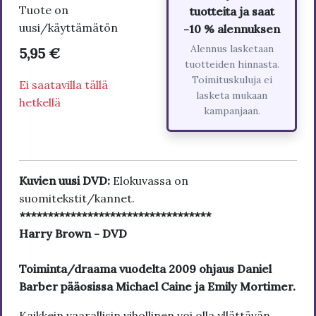
Tuote on
tuotteita ja saat
uusi/käyttämätön
-10 % alennuksen
Alennus lasketaan
5,95 €
tuotteiden hinnasta.
Toimituskuluja ei
Ei saatavilla tällä
lasketa mukaan
hetkellä
kampanjaan.
Kuvien uusi DVD:
Elokuvassa on
suomitekstit/kannet.
**********************************
Harry Brown - DVD
Toiminta/draama vuodelta 2009 ohjaus Daniel
Barber pääosissa Michael Caine ja Emily Mortimer.
Kaikkein vaarallisin vihollinen voi olla yllättävän