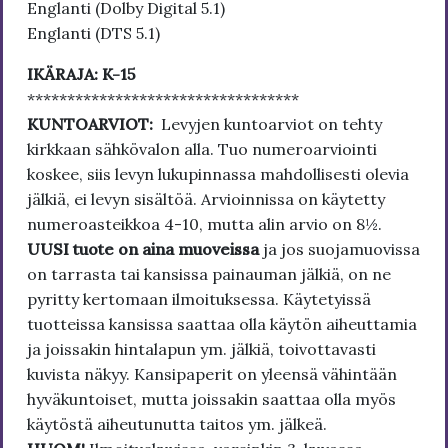
Englanti (Dolby Digital 5.1)
Englanti (DTS 5.1)
IKÄRAJA: K-15
**********************************
KUNTOARVIOT:
Levyjen kuntoarviot on tehty
kirkkaan sähkövalon alla. Tuo numeroarviointi
koskee, siis levyn lukupinnassa mahdollisesti olevia
jälkiä, ei levyn sisältöä. Arvioinnissa on käytetty
numeroasteikkoa 4-10, mutta alin arvio on 8½.
UUSI tuote on aina muoveissa
ja jos suojamuovissa
on tarrasta tai kansissa painauman jälkiä, on ne
pyritty kertomaan ilmoituksessa. Käytetyissä
tuotteissa kansissa saattaa olla käytön aiheuttamia
ja joissakin hintalapun ym. jälkiä, toivottavasti
kuvista näkyy. Kansipaperit on yleensä vähintään
hyväkuntoiset, mutta joissakin saattaa olla myös
käytöstä aiheutunutta taitos ym. jälkeä.