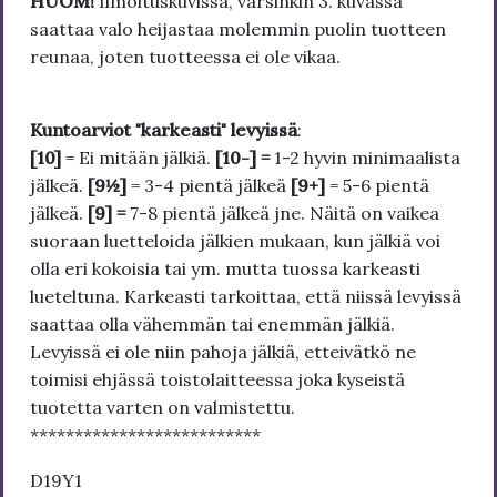
HUOM!
Ilmoituskuvissa, varsinkin 3. kuvassa
saattaa valo heijastaa molemmin puolin tuotteen
reunaa, joten tuotteessa ei ole vikaa.
Kuntoarviot "karkeasti" levyissä
:
[10]
= Ei mitään jälkiä.
[10-] =
1-2 hyvin minimaalista
jälkeä.
[9½]
= 3-4 pientä jälkeä
[9+]
= 5-6 pientä
jälkeä.
[9] =
7-8 pientä jälkeä jne. Näitä on vaikea
suoraan luetteloida jälkien mukaan, kun jälkiä voi
olla eri kokoisia tai ym. mutta tuossa karkeasti
lueteltuna. Karkeasti tarkoittaa, että niissä levyissä
saattaa olla vähemmän tai enemmän jälkiä.
Levyissä ei ole niin pahoja jälkiä, etteivätkö ne
toimisi ehjässä toistolaitteessa joka kyseistä
tuotetta varten on valmistettu.
**************************
D19Y1