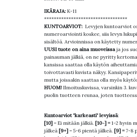
IKÄRAJA:
K-11
**********************************
KUNTOARVIOT:
Levyjen kuntoarviot on
numeroarviointi koskee, siis levyn lukupi
sisältöä. Arvioinnissa on käytetty nume
UUSI tuote on aina muoveissa
ja jos su
painauman jälkiä, on ne pyritty kertoma
kansissa saattaa olla käytön aiheuttamia 
toivottavasti kuvista näkyy. Kansipaperi
mutta joissakin saattaa olla myös käytös
HUOM!
Ilmoituskuvissa, varsinkin 3. k
puolin tuotteen reunaa, joten tuotteessa
Kuntoarviot "karkeasti" levyissä
:
[10]
= Ei mitään jälkiä.
[10-] =
1-2 hyvin m
jälkeä
[9+]
= 5-6 pientä jälkeä.
[9] =
7-8 