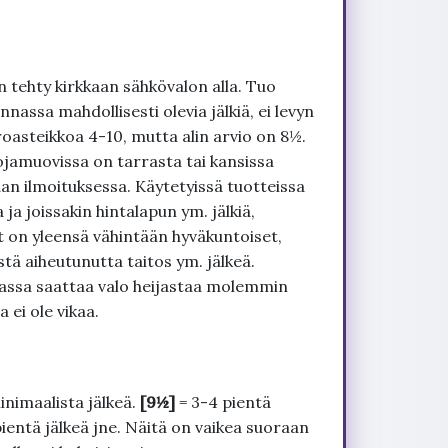
 tehty kirkkaan sähkövalon alla. Tuo
nnassa mahdollisesti olevia jälkiä, ei levyn
roasteikkoa 4-10, mutta alin arvio on 8½.
ojamuovissa on tarrasta tai kansissa
an ilmoituksessa. Käytetyissä tuotteissa
ja joissakin hintalapun ym. jälkiä,
t on yleensä vähintään hyväkuntoiset,
tä aiheutunutta taitos ym. jälkeä.
uvassa saattaa valo heijastaa molemmin
 ei ole vikaa.
inimaalista jälkeä.
[9½]
= 3-4 pientä
pientä jälkeä jne. Näitä on vaikea suoraan