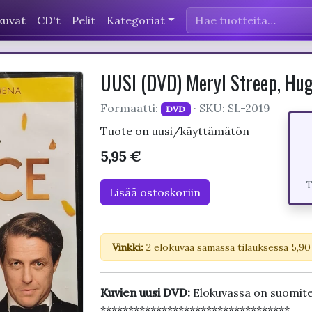
kuvat
CD't
Pelit
Kategoriat
UUSI (DVD) Meryl Streep, Hug
Formaatti:
· SKU: SL-2019
DVD
Tuote on uusi/käyttämätön
5,95 €
T
Lisää ostoskoriin
Vinkki:
2 elokuvaa samassa tilauksessa 5,90
Kuvien uusi DVD:
Elokuvassa on suomite
**********************************