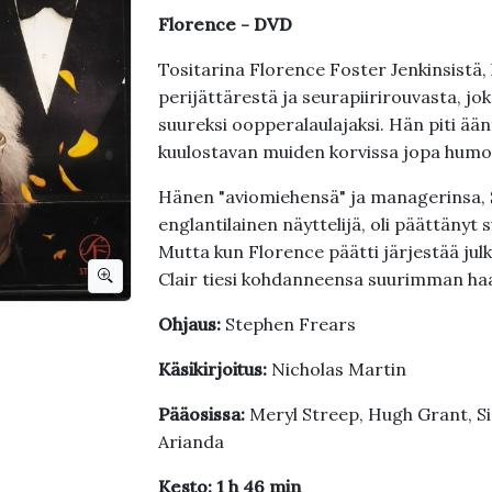
Florence - DVD
Tositarina Florence Foster Jenkinsistä,
perijättärestä ja seurapiirirouvasta, jok
suureksi oopperalaulajaksi. Hän piti ään
kuulostavan muiden korvissa jopa humori
Hänen "aviomiehensä" ja managerinsa, St
englantilainen näyttelijä, oli päättänyt
Mutta kun Florence päätti järjestää julk
Clair tiesi kohdanneensa suurimman ha
Ohjaus:
Stephen Frears
Käsikirjoitus:
Nicholas Martin
Pääosissa:
Meryl Streep, Hugh Grant, S
Arianda
Kesto: 1 h 46 min