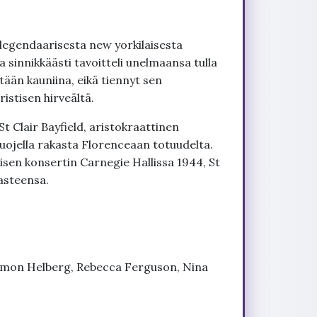
 legendaarisesta new yorkilaisesta
a sinnikkäästi tavoitteli unelmaansa tulla
tään kauniina, eikä tiennyt sen
stisen hirveältä.
 Clair Bayfield, aristokraattinen
 suojella rakasta Florenceaan totuudelta.
isen konsertin Carnegie Hallissa 1944, St
asteensa.
imon Helberg, Rebecca Ferguson, Nina