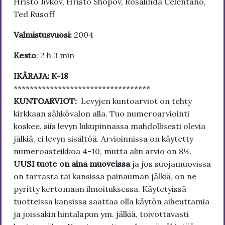
Hristo Jivkov, Hristo Shopov, Rosalinda Celentano,
Ted Rusoff
Valmistusvuosi:
2004
Kesto
: 2 h 3 min
IKÄRAJA: K-18
**********************************
KUNTOARVIOT:
Levyjen kuntoarviot on tehty
kirkkaan sähkövalon alla. Tuo numeroarviointi
koskee, siis levyn lukupinnassa mahdollisesti olevia
jälkiä, ei levyn sisältöä. Arvioinnissa on käytetty
numeroasteikkoa 4-10, mutta alin arvio on 8½.
UUSI tuote on aina muoveissa
ja jos suojamuovissa
on tarrasta tai kansissa painauman jälkiä, on ne
pyritty kertomaan ilmoituksessa. Käytetyissä
tuotteissa kansissa saattaa olla käytön aiheuttamia
ja joissakin hintalapun ym. jälkiä, toivottavasti