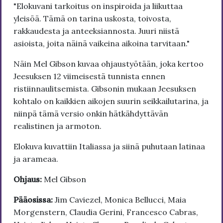
"Elokuvani tarkoitus on inspiroida ja liikuttaa
yleisöä. Tämä on tarina uskosta, toivosta,
rakkaudesta ja anteeksiannosta. Juuri niistä
asioista, joita näinä vaikeina aikoina tarvitaan."
Näin Mel Gibson kuvaa ohjaustyötään, joka kertoo
Jeesuksen 12 viimeisestä tunnista ennen
ristiinnaulitsemista. Gibsonin mukaan Jeesuksen
kohtalo on kaikkien aikojen suurin seikkailutarina, ja
niinpä tämä versio onkin hätkähdyttävän
realistinen ja armoton.
Elokuva kuvattiin Italiassa ja siinä puhutaan latinaa
ja arameaa.
Ohjaus:
Mel Gibson
Pääosissa:
Jim Caviezel, Monica Bellucci, Maia
Morgenstern, Claudia Gerini, Francesco Cabras,