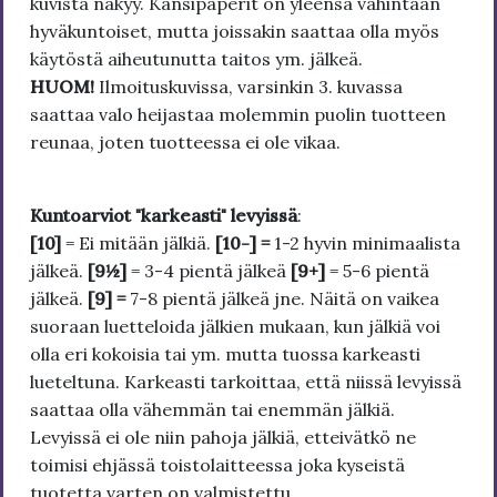
kuvista näkyy. Kansipaperit on yleensä vähintään
hyväkuntoiset, mutta joissakin saattaa olla myös
käytöstä aiheutunutta taitos ym. jälkeä.
HUOM!
Ilmoituskuvissa, varsinkin 3. kuvassa
saattaa valo heijastaa molemmin puolin tuotteen
reunaa, joten tuotteessa ei ole vikaa.
Kuntoarviot "karkeasti" levyissä
:
[10]
= Ei mitään jälkiä.
[10-] =
1-2 hyvin minimaalista
jälkeä.
[9½]
= 3-4 pientä jälkeä
[9+]
= 5-6 pientä
jälkeä.
[9] =
7-8 pientä jälkeä jne. Näitä on vaikea
suoraan luetteloida jälkien mukaan, kun jälkiä voi
olla eri kokoisia tai ym. mutta tuossa karkeasti
lueteltuna. Karkeasti tarkoittaa, että niissä levyissä
saattaa olla vähemmän tai enemmän jälkiä.
Levyissä ei ole niin pahoja jälkiä, etteivätkö ne
toimisi ehjässä toistolaitteessa joka kyseistä
tuotetta varten on valmistettu.