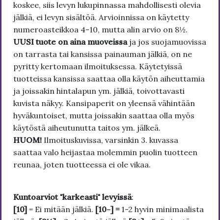
koskee, siis levyn lukupinnassa mahdollisesti olevia
jälkiä, ei levyn sisältöä. Arvioinnissa on käytetty
numeroasteikkoa 4-10, mutta alin arvio on 8½.
UUSI tuote on aina muoveissa
ja jos suojamuovissa
on tarrasta tai kansissa painauman jälkiä, on ne
pyritty kertomaan ilmoituksessa. Käytetyissä
tuotteissa kansissa saattaa olla käytön aiheuttamia
ja joissakin hintalapun ym. jälkiä, toivottavasti
kuvista näkyy. Kansipaperit on yleensä vähintään
hyväkuntoiset, mutta joissakin saattaa olla myös
käytöstä aiheutunutta taitos ym. jälkeä.
HUOM!
Ilmoituskuvissa, varsinkin 3. kuvassa
saattaa valo heijastaa molemmin puolin tuotteen
reunaa, joten tuotteessa ei ole vikaa.
Kuntoarviot "karkeasti" levyissä
:
[10]
= Ei mitään jälkiä.
[10-] =
1-2 hyvin minimaalista