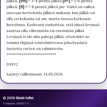
jälkeä.
[9½]
= 3-4 pientä jälkeä
[9+]
= 5-6 pientä
jälkeä.
[9] =
7-8 pientä jälkeä jne. Näitä on vaikea
suoraan luetteloida jälkien mukaan, kun jälkiä voi
olla eri kokoisia tai ym. mutta tuossa karkeasti
lueteltuna. Karkeasti tarkoittaa, että niissä levyissä
saattaa olla vähemmän tai enemmän jälkiä.
Levyissä ei ole niin pahoja jälkiä, etteivätkö ne
toimisi ehjässä toistolaitteessa joka kyseistä
tuotetta varten on valmistettu.
**************************
D19Y2
Lisätty valikoimaan: 14.05.2026
© 2026 Siistit leffat
Y-tunnus: 1481137-3