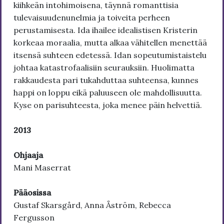
kiihkeän intohimoisena, täynnä romanttisia
tulevaisuudenunelmia ja toiveita perheen
perustamisesta. Ida ihailee idealistisen Kristerin
korkeaa moraalia, mutta alkaa vähitellen menettää
itsensä suhteen edetessä. Idan sopeutumistaistelu
johtaa katastrofaalisiin seurauksiin. Huolimatta
rakkaudesta pari tukahduttaa suhteensa, kunnes
happi on loppu eikä paluuseen ole mahdollisuutta.
Kyse on parisuhteesta, joka menee päin helvettiä.
2013
Ohjaaja
Mani Maserrat
Pääosissa
Gustaf Skarsgård, Anna Åström, Rebecca
Fergusson