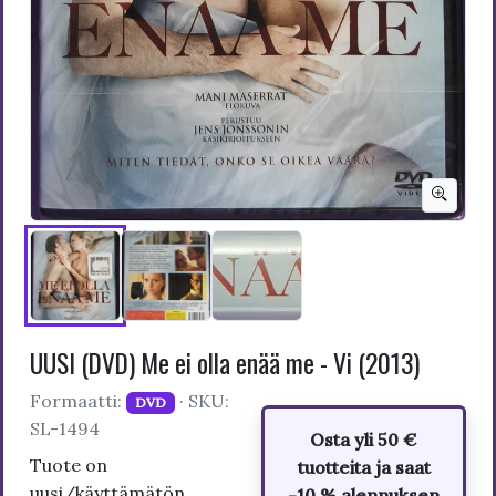
UUSI (DVD) Me ei olla enää me - Vi (2013)
Formaatti:
· SKU:
DVD
SL-1494
Osta yli 50 €
Tuote on
tuotteita ja saat
uusi/käyttämätön
-10 % alennuksen