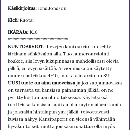
Käsikirjoitus:
Jens Jonsson
Kieli:
Ruotsi
IKÄRAJA:
K16
**************************
KUNTOARVIOT:
Levyjen kuntoarviot on tehty
kirkkaan sähkövalon alla. Tuo numeroarviointi
koskee, siis levyn lukupinnassa mahdollisesti olevia
jälkiä, ei levyn sisältöä. Arvioinnissa on käytetty
numeroasteikkoa 4-10, mutta alin arvio on 8½.
UUSI tuote on aina muoveissa
ja jos suojamuovissa
on tarrasta tai kansissa painauman jälkiä, on ne
pyritty kertomaan ilmoituksessa. Käytetyissä
tuotteissa kansissa saattaa olla käytön aiheuttamia
ja joissakin hintalapun ym. jälkiä, toivottavasti
kuvista näkyy. Kansipaperit on yleensä vähintään
hyväkuntoiset, mutta joissakin saattaa olla myös