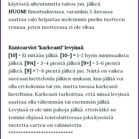
käytöstä aiheutunutta taitos ym. jälkeä.
HUOM!
Ilmoituskuvissa, varsinkin 3. kuvassa
saattaa valo heijastaa molemmin puolin tuotteen
reunaa, joten tuotteessa ei ole vikaa.
Kuntoarviot "karkeasti" levyissä
:
[10]
= Ei mitään jälkiä.
[10-] =
1-2 hyvin minimaalista
jälkeä.
[9½]
= 3-4 pientä jälkeä
[9+]
= 5-6 pientä
jälkeä.
[9] =
7-8 pientä jälkeä jne. Näitä on vaikea
suoraan luetteloida jälkien mukaan, kun jälkiä voi
olla eri kokoisia tai ym. mutta tuossa karkeasti
lueteltuna. Karkeasti tarkoittaa, että niissä levyissä
saattaa olla vähemmän tai enemmän jälkiä.
Levyissä ei ole niin pahoja jälkiä, etteivätkö ne
toimisi ehjässä toistolaitteessa joka kyseistä
tuotetta varten on valmistettu.
**************************