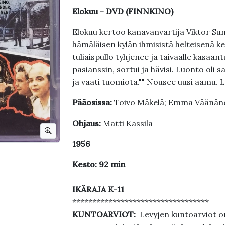
Elokuu - DVD (FINNKINO)
Elokuu kertoo kanavanvartija Viktor Sund
hämäläisen kylän ihmisistä helteisenä ke
tuliaispullo tyhjenee ja taivaalle kasaa
pasianssin, sortui ja hävisi. Luonto oli s
ja vaati tuomiota."" Nousee uusi aamu. 
Pääosissa:
Toivo Mäkelä; Emma Väänän
Ohjaus:
Matti Kassila
1956
Kesto: 92 min
IKÄRAJA K-11
**********************************
KUNTOARVIOT:
Levyjen kuntoarviot on