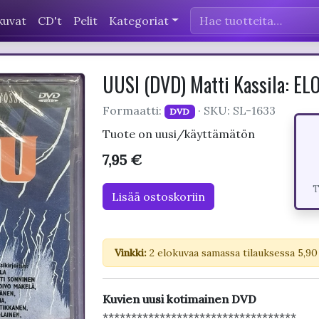
kuvat
CD't
Pelit
Kategoriat
UUSI (DVD) Matti Kassila: E
Formaatti:
· SKU: SL-1633
DVD
Tuote on uusi/käyttämätön
7,95 €
T
Lisää ostoskoriin
Vinkki:
2 elokuvaa samassa tilauksessa 5,90
Kuvien uusi kotimainen DVD
**********************************