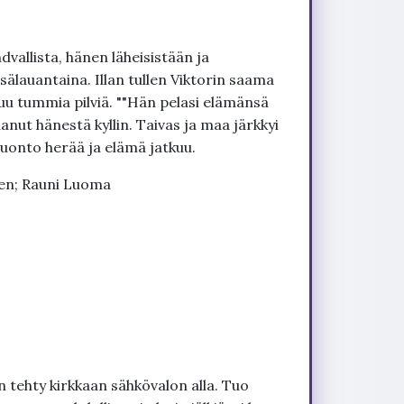
vallista, hänen läheisistään ja
sälauantaina. Illan tullen Viktorin saama
ntuu tummia pilviä. ""Hän pelasi elämänsä
aanut hänestä kyllin. Taivas ja maa järkkyi
Luonto herää ja elämä jatkuu.
en; Rauni Luoma
 tehty kirkkaan sähkövalon alla. Tuo