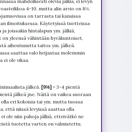
nnassa mahdollisesti olevia jälkiä, ei levyn
roasteikkoa 4-10, mutta alin arvio on 8½.
ojamuovissa on tarrasta tai kansissa
an ilmoituksessa. Käytetyissä tuotteissa
ja joissakin hintalapun ym. jälkiä,
t on yleensä vähintään hyväkuntoiset,
tä aiheutunutta taitos ym. jälkeä.
uvassa saattaa valo heijastaa molemmin
 ei ole vikaa.
inimaalista jälkeä.
[9½]
= 3-4 pientä
pientä jälkeä jne. Näitä on vaikea suoraan
 olla eri kokoisia tai ym. mutta tuossa
, että niissä levyissä saattaa olla
 ole niin pahoja jälkiä, etteivätkö ne
seistä tuotetta varten on valmistettu.