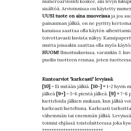
numeroarviointi koskee, siis levyn lukupi
sisältöä. Arvioinnissa on käytetty nume
UUSI tuote on aina muoveissa
ja jos su
painauman jälkiä, on ne pyritty kertoma
kansissa saattaa olla käytön aiheuttamia 
toivottavasti kuvista näkyy. Kansipaperi
mutta joissakin saattaa olla myös käytös
HUOM!
Ilmoituskuvissa, varsinkin 3. k
puolin tuotteen reunaa, joten tuotteessa
Kuntoarviot "karkeasti" levyissä
:
[10]
= Ei mitään jälkiä.
[10-] =
1-2 hyvin m
jälkeä
[9+]
= 5-6 pientä jälkeä.
[9] =
7-8 
luetteloida jälkien mukaan, kun jälkiä voi
karkeasti lueteltuna. Karkeasti tarkoittaa
vähemmän tai enemmän jälkiä. Levyissä ei
toimisi ehjässä toistolaitteessa joka ky
**************************