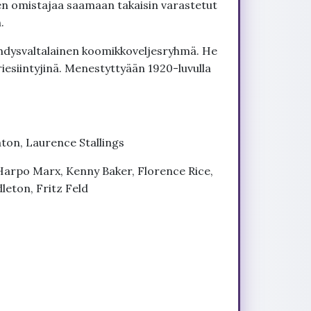
sen omistajaa saamaan takaisin varastetut
.
yhdysvaltalainen koomikkoveljesryhmä. He
riesiintyjinä. Menestyttyään 1920-luvulla
aton, Laurence Stallings
arpo Marx, Kenny Baker, Florence Rice,
eton, Fritz Feld