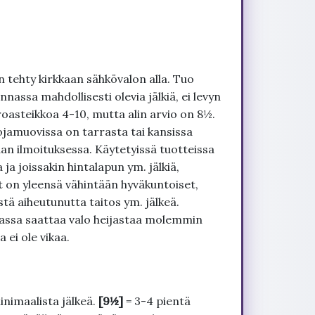
 tehty kirkkaan sähkövalon alla. Tuo
nnassa mahdollisesti olevia jälkiä, ei levyn
roasteikkoa 4-10, mutta alin arvio on 8½.
ojamuovissa on tarrasta tai kansissa
an ilmoituksessa. Käytetyissä tuotteissa
ja joissakin hintalapun ym. jälkiä,
t on yleensä vähintään hyväkuntoiset,
tä aiheutunutta taitos ym. jälkeä.
uvassa saattaa valo heijastaa molemmin
 ei ole vikaa.
inimaalista jälkeä.
[9½]
= 3-4 pientä