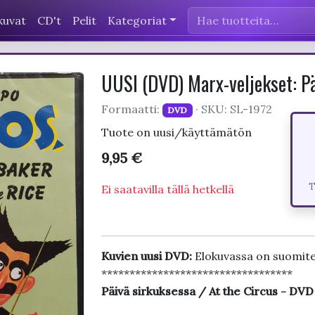
kuvat
CD't
Pelit
Kategoriat
UUSI (DVD) Marx-veljekset: Pä
Formaatti:
· SKU: SL-1972
DVD
Tuote on uusi/käyttämätön
9,95 €
T
Ei saatavilla tällä hetkellä
Kuvien uusi DVD:
Elokuvassa on suomite
**********************************
Päivä sirkuksessa / At the Circus - DVD