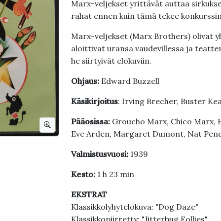
Marx-veljekset yrittävät auttaa sirkuk
rahat ennen kuin tämä tekee konkurssin
Marx-veljekset (Marx Brothers) olivat 
aloittivat uransa vaudevillessa ja teatte
he siirtyivät elokuviin.
Ohjaus:
Edward Buzzell
Käsikirjoitus
: Irving Brecher, Buster Ke
Pääosissa:
Groucho Marx, Chico Marx, H
Eve Arden, Margaret Dumont, Nat Pendl
Valmistusvuosi:
1939
Kesto:
1 h 23 min
EKSTRAT
Klassikkolyhytelokuva: "Dog Daze"
Klassikkopiirretty: "Jitterbug Follies"