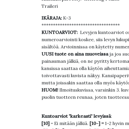
Traileri
IKÄRAJA:
K-3
**********************************
KUNTOARVIOT:
Levyjen kuntoarviot on
numeroarviointi koskee, siis levyn lukupi
sisältöä. Arvioinnissa on käytetty nume
UUSI tuote on aina muoveissa
ja jos su
painauman jälkiä, on ne pyritty kertoma
kansissa saattaa olla käytön aiheuttamia 
toivottavasti kuvista näkyy. Kansipaperi
mutta joissakin saattaa olla myös käytös
HUOM!
Ilmoituskuvissa, varsinkin 3. k
puolin tuotteen reunaa, joten tuotteessa
Kuntoarviot "karkeasti" levyissä
:
[10]
= Ei mitään jälkiä.
[10-] =
1-2 hyvin m