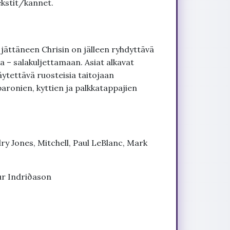
kstit/kannet.
 jättäneen Chrisin on jälleen ryhdyttävä
 – salakuljettamaan. Asiat alkavat
äytettävä ruosteisia taitojaan
ronien, kyttien ja palkkatappajien
ry Jones, Mitchell, Paul LeBlanc, Mark
ur Indriðason