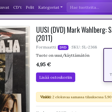
kuvat
CD't
Pelit
Kategoriat
UUSI (DVD) Mark Wahlberg: Sa
(2011)
Formaatti:
· SKU: SL-2368
DVD
Tuote on uusi/käyttämätön
4,95 €
T
Lisää ostoskoriin
Vinkki:
2 elokuvaa samassa tilauksessa 5,90