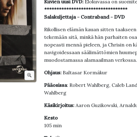
Kuvien uusi DVD:
Elokuvassa on suomite
**********************************
Salakuljettaja - Contraband - DVD
Rikollisen elämän kauan sitten taakseen
tekemään sitä, minkä hän parhaiten osaa
nopeasti mennä pieleen, ja Chrisin on k
navigoidessaan säälimättömien huumepa
muodostamassa alamaailman verkossa.
Ohjaus:
Baltasar Kormákur
Pääosissa
: Robert Wahlberg, Caleb Land
Wahlberg
Käsikirjoitus:
Aaron Guzikowski, Arnald
Kesto
105 min