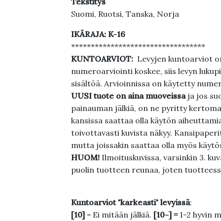
Tekstitys
Suomi, Ruotsi, Tanska, Norja
IKÄRAJA: K-16
**********************************
KUNTOARVIOT:
Levyjen kuntoarviot on
numeroarviointi koskee, siis levyn lukupi
sisältöä. Arvioinnissa on käytetty nume
UUSI tuote on aina muoveissa
ja jos su
painauman jälkiä, on ne pyritty kertoma
kansissa saattaa olla käytön aiheuttamia 
toivottavasti kuvista näkyy. Kansipaperi
mutta joissakin saattaa olla myös käytös
HUOM!
Ilmoituskuvissa, varsinkin 3. k
puolin tuotteen reunaa, joten tuotteessa
Kuntoarviot "karkeasti" levyissä
:
[10]
= Ei mitään jälkiä.
[10-] =
1-2 hyvin m