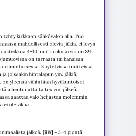
 tehty kirkkaan sähkövalon alla. Tuo
nnassa mahdollisesti olevia jälkiä, ei levyn
roasteikkoa 4-10, mutta alin arvio on 8½.
ojamuovissa on tarrasta tai kansissa
an ilmoituksessa. Käytetyissä tuotteissa
ja joissakin hintalapun ym. jälkiä,
t on yleensä vähintään hyväkuntoiset,
tä aiheutunutta taitos ym. jälkeä.
uvassa saattaa valo heijastaa molemmin
 ei ole vikaa.
inimaalista jälkeä.
[9½]
= 3-4 pientä