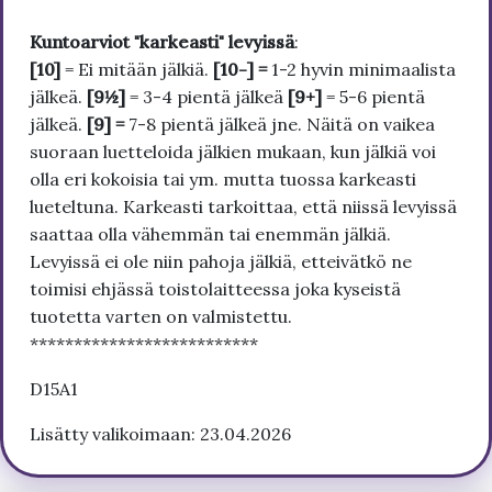
Kuntoarviot "karkeasti" levyissä
:
[10]
= Ei mitään jälkiä.
[10-] =
1-2 hyvin minimaalista
jälkeä.
[9½]
= 3-4 pientä jälkeä
[9+]
= 5-6 pientä
jälkeä.
[9] =
7-8 pientä jälkeä jne. Näitä on vaikea
suoraan luetteloida jälkien mukaan, kun jälkiä voi
olla eri kokoisia tai ym. mutta tuossa karkeasti
lueteltuna. Karkeasti tarkoittaa, että niissä levyissä
saattaa olla vähemmän tai enemmän jälkiä.
Levyissä ei ole niin pahoja jälkiä, etteivätkö ne
toimisi ehjässä toistolaitteessa joka kyseistä
tuotetta varten on valmistettu.
**************************
D15A1
Lisätty valikoimaan: 23.04.2026