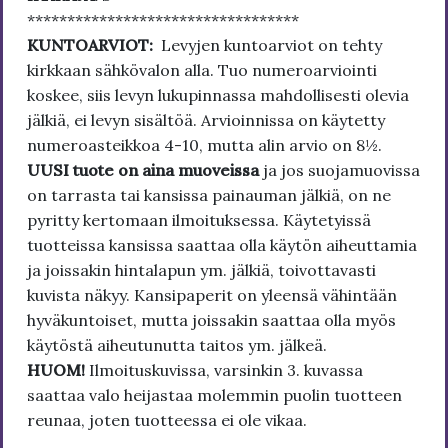
**********************************
KUNTOARVIOT:
Levyjen kuntoarviot on tehty
kirkkaan sähkövalon alla. Tuo numeroarviointi
koskee, siis levyn lukupinnassa mahdollisesti olevia
jälkiä, ei levyn sisältöä. Arvioinnissa on käytetty
numeroasteikkoa 4-10, mutta alin arvio on 8½.
UUSI tuote on aina muoveissa
ja jos suojamuovissa
on tarrasta tai kansissa painauman jälkiä, on ne
pyritty kertomaan ilmoituksessa. Käytetyissä
tuotteissa kansissa saattaa olla käytön aiheuttamia
ja joissakin hintalapun ym. jälkiä, toivottavasti
kuvista näkyy. Kansipaperit on yleensä vähintään
hyväkuntoiset, mutta joissakin saattaa olla myös
käytöstä aiheutunutta taitos ym. jälkeä.
HUOM!
Ilmoituskuvissa, varsinkin 3. kuvassa
saattaa valo heijastaa molemmin puolin tuotteen
reunaa, joten tuotteessa ei ole vikaa.