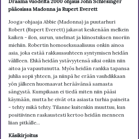
Draama vuodelta 2000 ohjaus John Schlesinger
pääosissa Madonna ja Rupert Everett
Jooga-ohjaaja Abbie (Madonna) ja puutarhuri
Robert (Rupert Everett) jakavat keskenään melkein
kaiken - ilon, surun, unelmat ja kiinostuksen nuoriin
miehiin. Robertin homoseksuaalisuus onkin ainoa
asia, joka estää rakkaussuhteen syntymisen heidän
välilleen. Ehkä heidän ystävyytensä siksi onkin niin
aitoa ja vapautunutta. Myös heidän rankka tapansa
juhlia sopii yhteen, ja niinpä he erään vauhdikkaan
yön jälkeen huomaavat heräävänsä samasta
sängystä. Kumpikaan ei tiedä miten niin pääsi
käymään, mutta he eivät ota asiasta turhia paineita
- tehty mikä tehty. Tilanne kuitenkin muuttuu, kun
positiivinen raskaustesti kertoo heidän menneen
liian pitkälle...
Käsikirjoitus