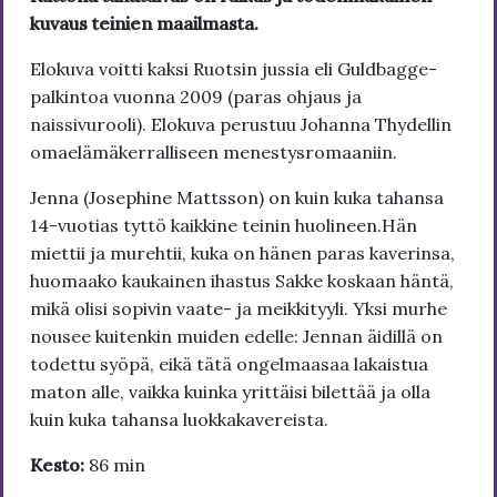
kuvaus teinien maailmasta.
Elokuva voitti kaksi Ruotsin jussia eli Guldbagge-
palkintoa vuonna 2009 (paras ohjaus ja
naissivurooli). Elokuva perustuu Johanna Thydellin
omaelämäkerralliseen menestysromaaniin.
Jenna (Josephine Mattsson) on kuin kuka tahansa
14-vuotias tyttö kaikkine teinin huolineen.Hän
miettii ja murehtii, kuka on hänen paras kaverinsa,
huomaako kaukainen ihastus Sakke koskaan häntä,
mikä olisi sopivin vaate- ja meikkityyli. Yksi murhe
nousee kuitenkin muiden edelle: Jennan äidillä on
todettu syöpä, eikä tätä ongelmaasaa lakaistua
maton alle, vaikka kuinka yrittäisi bilettää ja olla
kuin kuka tahansa luokkakavereista.
Kesto:
86 min