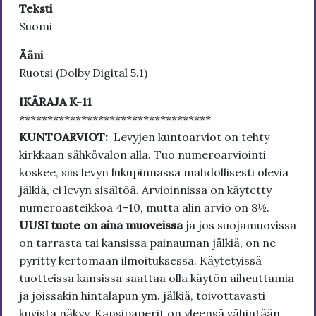
Teksti
Suomi
Ääni
Ruotsi (Dolby Digital 5.1)
IKÄRAJA K-11
**********************************
KUNTOARVIOT:
Levyjen kuntoarviot on tehty
kirkkaan sähkövalon alla. Tuo numeroarviointi
koskee, siis levyn lukupinnassa mahdollisesti olevia
jälkiä, ei levyn sisältöä. Arvioinnissa on käytetty
numeroasteikkoa 4-10, mutta alin arvio on 8½.
UUSI tuote on aina muoveissa
ja jos suojamuovissa
on tarrasta tai kansissa painauman jälkiä, on ne
pyritty kertomaan ilmoituksessa. Käytetyissä
tuotteissa kansissa saattaa olla käytön aiheuttamia
ja joissakin hintalapun ym. jälkiä, toivottavasti
kuvista näkyy. Kansipaperit on yleensä vähintään