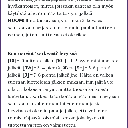
hyväkuntoiset, mutta joissakin saattaa olla myös
käytöstä aiheutunutta taitos ym. jälkeä.
HUOM!
Ilmoituskuvissa, varsinkin 3. kuvassa
saattaa valo heijastaa molemmin puolin tuotteen
reunaa, joten tuotteessa ei ole vikaa.
Kuntoarviot "karkeasti" levyissä
:
[10]
= Ei mitään jälkiä.
[10-] =
1-2 hyvin minimaalista
jälkeä.
[9½]
= 3-4 pientä jälkeä
[9+]
= 5-6 pientä
jälkeä.
[9] =
7-8 pientä jälkeä jne. Näitä on vaikea
suoraan luetteloida jälkien mukaan, kun jälkiä voi
olla eri kokoisia tai ym. mutta tuossa karkeasti
lueteltuna. Karkeasti tarkoittaa, että niissä levyissä
saattaa olla vähemmän tai enemmän jälkiä.
Levyissä ei ole niin pahoja jälkiä, etteivätkö ne
toimisi ehjässä toistolaitteessa joka kyseistä
tuotetta varten on valmistettu.