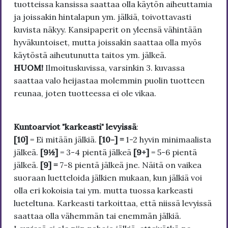
tuotteissa kansissa saattaa olla käytön aiheuttamia
ja joissakin hintalapun ym. jälkiä, toivottavasti
kuvista näkyy. Kansipaperit on yleensä vähintään
hyväkuntoiset, mutta joissakin saattaa olla myös
käytöstä aiheutunutta taitos ym. jälkeä.
HUOM!
Ilmoituskuvissa, varsinkin 3. kuvassa
saattaa valo heijastaa molemmin puolin tuotteen
reunaa, joten tuotteessa ei ole vikaa.
Kuntoarviot "karkeasti" levyissä
:
[10]
= Ei mitään jälkiä.
[10-] =
1-2 hyvin minimaalista
jälkeä.
[9½]
= 3-4 pientä jälkeä
[9+]
= 5-6 pientä
jälkeä.
[9] =
7-8 pientä jälkeä jne. Näitä on vaikea
suoraan luetteloida jälkien mukaan, kun jälkiä voi
olla eri kokoisia tai ym. mutta tuossa karkeasti
lueteltuna. Karkeasti tarkoittaa, että niissä levyissä
saattaa olla vähemmän tai enemmän jälkiä.