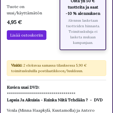
Osta yli 50 €
Tuote on
tuotteita ja saat
uusi/käyttämätön
-10 % alennuksen
Alennus lasketaan
4,95 €
tuotteiden hinnasta.
Toimituskuluja ei
Lisää ostoskoriin
lasketa mukaan
kampanjaan.
Vinkki:
2 elokuvaa samassa tilauksessa 5,90 €
toimituskuluilla postilaatikkoon/luukkuun.
Kuvien uusi DVD:
**********************************
Lapsia Ja Aikuisia - Kuinka Niitä Tehdään ? - DVD
Venla (Minna Haapkylä, Kuutamolla) ja Antero