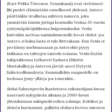
(Kari-Pekka Toivonen, Nousukausi) ovat viettäneet
liki puolet elämästään onnellisesti yhdessä. Antero
päättääkin virallistaa suhteen naiseen, joka
ymmärtää tämän juttuja kosimalla Venlaa 35-vuotis
syntymäpäiväjuhliensa huipennukseksi. Venla
kuitenkin asettaa naimisiinmenolle kovat ehdot: jos
Antero ei halua lasta ei tule liittoakaan. Kun Venla ei
peräänny unelmassaaan ja Anterokin pysyy
tiukkana on tahtojen taistelu tosiasia. Venla löytää
tukijoukkonsa työkaveri Sadusta (Minttu
Mustakallio) ja Anteron järeät aseet löytyvät
lääketeollisuudesta. Kummallekin osapuolelle on
tiedossa jymy-yllätys jos toinenkin...
Aleksi Salmenperän ihastuttava esikoisohjaus kuvaa
nasevasti nykypäivän aikuisia ja 2000-luvun
yhteiskunnan sukupuoliroolien solmuja. Kriitikot ja
yleisön hurmannut, palkittu elokuva kertoo miesten