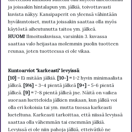
ja joissakin hintalapun ym. jälkiä, toivottavasti
kuvista näkyy. Kansipaperit on yleensä vähintään
hyväkuntoiset, mutta joissakin saattaa olla myös
käytöstä aiheutunutta taitos ym. jälkeä.
HUOM!
Ilmoituskuvissa, varsinkin 3. kuvassa
saattaa valo heijastaa molemmin puolin tuotteen
reunaa, joten tuotteessa ei ole vikaa.
Kuntoarviot "karkeasti" levyissä
:
[10]
= Ei mitään jälkiä.
[10-] =
1-2 hyvin minimaalista
jälkeä.
[9½]
= 3-4 pientä jälkeä
[9+]
= 5-6 pientä
jälkeä.
[9] =
7-8 pientä jälkeä jne. Näitä on vaikea
suoraan luetteloida jälkien mukaan, kun jälkiä voi
olla eri kokoisia tai ym. mutta tuossa karkeasti
lueteltuna. Karkeasti tarkoittaa, että niissä levyissä
saattaa olla vähemmän tai enemmän jälkiä.
Levyissä ei ole niin pahoja jälkiä, etteivätkö ne