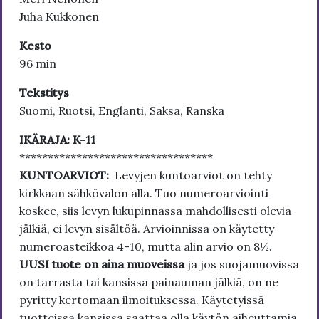
Juha Kukkonen
Kesto
96 min
Tekstitys
Suomi, Ruotsi, Englanti, Saksa, Ranska
IKÄRAJA: K-11
**********************************
KUNTOARVIOT:
Levyjen kuntoarviot on tehty
kirkkaan sähkövalon alla. Tuo numeroarviointi
koskee, siis levyn lukupinnassa mahdollisesti olevia
jälkiä, ei levyn sisältöä. Arvioinnissa on käytetty
numeroasteikkoa 4-10, mutta alin arvio on 8½.
UUSI tuote on aina muoveissa
ja jos suojamuovissa
on tarrasta tai kansissa painauman jälkiä, on ne
pyritty kertomaan ilmoituksessa. Käytetyissä
tuotteissa kansissa saattaa olla käytön aiheuttamia