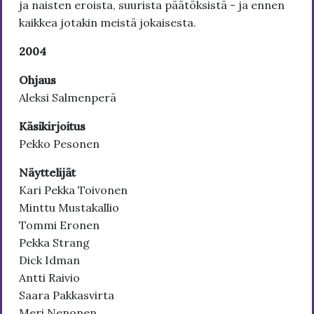
ja naisten eroista, suurista päätöksistä - ja ennen
kaikkea jotakin meistä jokaisesta.
2004
Ohjaus
Aleksi Salmenperä
Käsikirjoitus
Pekko Pesonen
Näyttelijät
Kari Pekka Toivonen
Minttu Mustakallio
Tommi Eronen
Pekka Strang
Dick Idman
Antti Raivio
Saara Pakkasvirta
Meri Nenonen