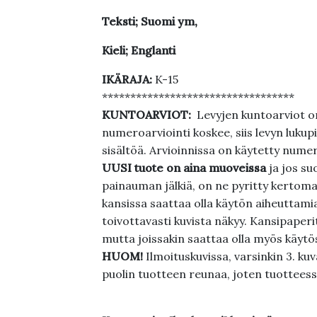
Teksti; Suomi ym,
Kieli; Englanti
IKÄRAJA:
K-15
**********************************
KUNTOARVIOT:
Levyjen kuntoarviot on
numeroarviointi koskee, siis levyn lukupi
sisältöä. Arvioinnissa on käytetty nume
UUSI tuote on aina muoveissa
ja jos su
painauman jälkiä, on ne pyritty kertoma
kansissa saattaa olla käytön aiheuttamia 
toivottavasti kuvista näkyy. Kansipaperi
mutta joissakin saattaa olla myös käytös
HUOM!
Ilmoituskuvissa, varsinkin 3. k
puolin tuotteen reunaa, joten tuotteessa