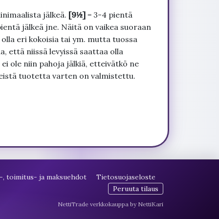
inimaalista jälkeä.
[9½]
= 3-4 pientä
pientä jälkeä jne. Näitä on vaikea suoraan
 olla eri kokoisia tai ym. mutta tuossa
, että niissä levyissä saattaa olla
 ole niin pahoja jälkiä, etteivätkö ne
seistä tuotetta varten on valmistettu.
-, toimitus- ja maksuehdot
Tietosuojaseloste
Peruuta tilaus
NettiTrade verkkokauppa by NettiKari