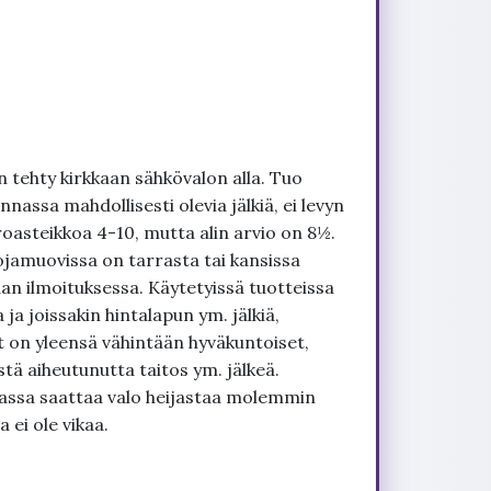
 tehty kirkkaan sähkövalon alla. Tuo
nnassa mahdollisesti olevia jälkiä, ei levyn
roasteikkoa 4-10, mutta alin arvio on 8½.
ojamuovissa on tarrasta tai kansissa
an ilmoituksessa. Käytetyissä tuotteissa
ja joissakin hintalapun ym. jälkiä,
t on yleensä vähintään hyväkuntoiset,
tä aiheutunutta taitos ym. jälkeä.
uvassa saattaa valo heijastaa molemmin
 ei ole vikaa.