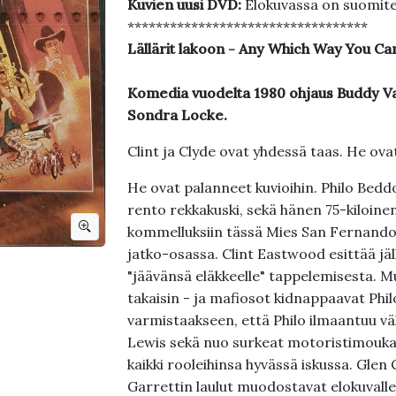
Kuvien uusi DVD:
Elokuvassa on suomite
**********************************
Lällärit lakoon - Any Which Way You Ca
Komedia vuodelta 1980 ohjaus Buddy Va
Sondra Locke.
Clint ja Clyde ovat yhdessä taas. He ov
He ovat palanneet kuvioihin. Philo Beddoe
rento rekkakuski, sekä hänen 75-kiloine
kommelluksiin tässä Mies San Fernandos
jatko-osassa. Clint Eastwood esittää jäll
"jäävänsä eläkkeelle" tappelemisesta. M
takaisin - ja mafiosot kidnappaavat Phi
varmistaakseen, että Philo ilmaantuu vä
Lewis sekä nuo surkeat motoristimoukat
kaikki rooleihinsa hyvässä iskussa. Glen 
Garrettin laulut muodostavat elokuvalle