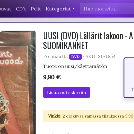
kuvat
CD't
Pelit
Kategoriat
UUSI (DVD) Lällärit lakoon - 
SUOMIKANNET
Formaatti:
· SKU: SL-1854
DVD
Tuote on uusi/käyttämätön
9,90 €
T
Lisää ostoskoriin
Vinkki:
2 elokuvaa samassa tilauksessa 5,90