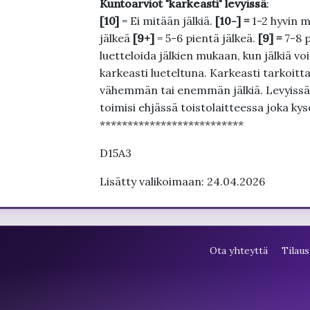
Kuntoarviot "karkeasti" levyissä
:
[10]
= Ei mitään jälkiä.
[10-] =
1-2 hyvin m
jälkeä
[9+]
= 5-6 pientä jälkeä.
[9] =
7-8 
luetteloida jälkien mukaan, kun jälkiä voi
karkeasti lueteltuna. Karkeasti tarkoittaa
vähemmän tai enemmän jälkiä. Levyissä ei
toimisi ehjässä toistolaitteessa joka ky
**************************
D15A3
Lisätty valikoimaan: 24.04.2026
Ota yhteyttä
Tilaus