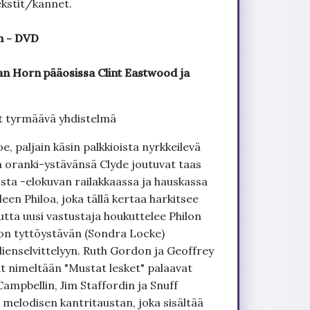
kstit/kannet.
n - DVD
n Horn pääosissa Clint Eastwood ja
at tyrmäävä yhdistelmä
, paljain käsin palkkioista nyrkkeilevä
n oranki-ystävänsä Clyde joutuvat taas
ta -elokuvan railakkaassa ja hauskassa
een Philoa, joka tällä kertaa harkitsee
utta uusi vastustaja houkuttelee Philon
lon tyttöystävän (Sondra Locke)
lienselvittelyyn. Ruth Gordon ja Geoffrey
 nimeltään "Mustat lesket" palaavat
Campbellin, Jim Staffordin ja Snuff
 melodisen kantritaustan, joka sisältää