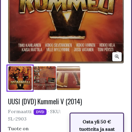
UUSI (DVD) Kummeli V (2014)
Formaatti:
· SKU:
DVD
SL-2903
Osta yli 50 €
Tuote on
tuotteita ja saat