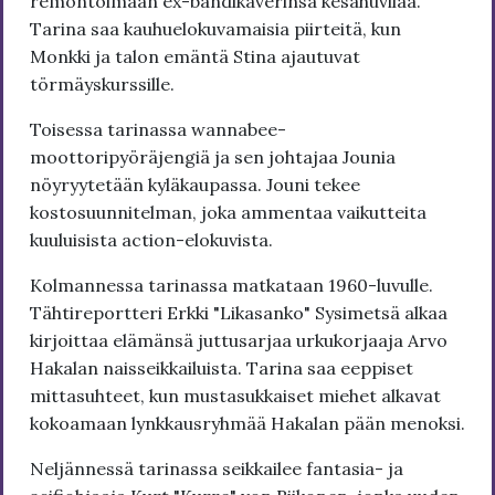
remontoimaan ex-bändikaverinsa kesähuvilaa.
Tarina saa kauhuelokuvamaisia piirteitä, kun
Monkki ja talon emäntä Stina ajautuvat
törmäyskurssille.
Toisessa tarinassa wannabee-
moottoripyöräjengiä ja sen johtajaa Jounia
nöyryytetään kyläkaupassa. Jouni tekee
kostosuunnitelman, joka ammentaa vaikutteita
kuuluisista action-elokuvista.
Kolmannessa tarinassa matkataan 1960-luvulle.
Tähtireportteri Erkki "Likasanko" Sysimetsä alkaa
kirjoittaa elämänsä juttusarjaa urkukorjaaja Arvo
Hakalan naisseikkailuista. Tarina saa eeppiset
mittasuhteet, kun mustasukkaiset miehet alkavat
kokoamaan lynkkausryhmää Hakalan pään menoksi.
Neljännessä tarinassa seikkailee fantasia- ja