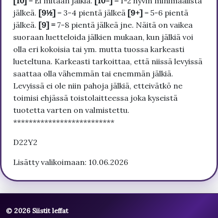
[10]
= Ei mitään jälkiä.
[10-] =
1-2 hyvin minimaalista
jälkeä.
[9½]
= 3-4 pientä jälkeä
[9+]
= 5-6 pientä
jälkeä.
[9] =
7-8 pientä jälkeä jne. Näitä on vaikea
suoraan luetteloida jälkien mukaan, kun jälkiä voi
olla eri kokoisia tai ym. mutta tuossa karkeasti
lueteltuna. Karkeasti tarkoittaa, että niissä levyissä
saattaa olla vähemmän tai enemmän jälkiä.
Levyissä ei ole niin pahoja jälkiä, etteivätkö ne
toimisi ehjässä toistolaitteessa joka kyseistä
tuotetta varten on valmistettu.
**************************
D22Y2
Lisätty valikoimaan: 10.06.2026
© 2026 Siistit leffat