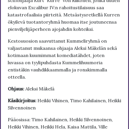
scifiohjaaja Kurt "Kurre" von Riikonen, jonka uuden
elokuvan Excalibur IV:n rahoitustilaisuus saa
katastrofaalisia piirteitä. Metsästysretkellä Kurren
ökyilevä tuotantoryhmä huomaa itse joutuneensa
pienviljelijäperheen ajojahdin kohteiksi.
Kestosuosion saavuttanut Kummeliryhmä on
valjastanut mukaansa ohjaaja Aleksi Mäkelän sekä
kotimaan kuumimmat komediatähdet, joten
luvassa on tyylipuhdasta Kummelihuumoria
entistäkin vauhdikkaammalla ja ronskimmalla
otteella.
Ohjaus:
Aleksi Mäkelä
Käsikirjoitus:
Heikki Vihinen, Timo Kahilainen, Heikki
Silvennoinen
Pääosissa: Timo Kahilainen, Heikki Silvennoinen,
Heikki Vihinen, Heikki Hela, Kaisa Mattila, Ville