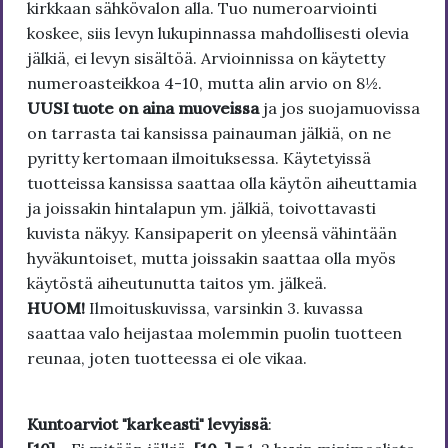
kirkkaan sähkövalon alla. Tuo numeroarviointi
koskee, siis levyn lukupinnassa mahdollisesti olevia
jälkiä, ei levyn sisältöä. Arvioinnissa on käytetty
numeroasteikkoa 4-10, mutta alin arvio on 8½.
UUSI tuote on aina muoveissa
ja jos suojamuovissa
on tarrasta tai kansissa painauman jälkiä, on ne
pyritty kertomaan ilmoituksessa. Käytetyissä
tuotteissa kansissa saattaa olla käytön aiheuttamia
ja joissakin hintalapun ym. jälkiä, toivottavasti
kuvista näkyy. Kansipaperit on yleensä vähintään
hyväkuntoiset, mutta joissakin saattaa olla myös
käytöstä aiheutunutta taitos ym. jälkeä.
HUOM!
Ilmoituskuvissa, varsinkin 3. kuvassa
saattaa valo heijastaa molemmin puolin tuotteen
reunaa, joten tuotteessa ei ole vikaa.
Kuntoarviot "karkeasti" levyissä
: