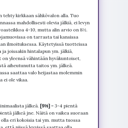
 tehty kirkkaan sähkövalon alla. Tuo
nnassa mahdollisesti olevia jälkiä, ei levyn
roasteikkoa 4-10, mutta alin arvio on 8½.
ojamuovissa on tarrasta tai kansissa
an ilmoituksessa. Käytetyissä tuotteissa
ja joissakin hintalapun ym. jälkiä,
t on yleensä vähintään hyväkuntoiset,
tä aiheutunutta taitos ym. jälkeä.
uvassa saattaa valo heijastaa molemmin
 ei ole vikaa.
inimaalista jälkeä.
[9½]
= 3-4 pientä
pientä jälkeä jne. Näitä on vaikea suoraan
 olla eri kokoisia tai ym. mutta tuossa
, että niissä levyissä saattaa olla