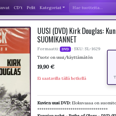
kuvat
CD't
Pelit
Kategoriat
UUSI (DVD) Kirk Douglas: Kunn
SUOMIKANNET
Formaatti:
· SKU: SL-1629
DVD
Tuote on uusi/käyttämätön
19,90 €
T
Ei saatavilla tällä hetkellä
Kuvien uusi DVD:
Elokuvassa on suomite
**********************************
Kunnian polut - Paths of Glory - DVD 