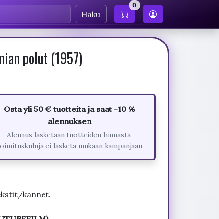
0
Haku
ian polut (1957)
Osta yli 50 € tuotteita ja saat -10 %
alennuksen
Alennus lasketaan tuotteiden hinnasta.
oimituskuluja ei lasketa mukaan kampanjaan.
kstit/kannet.
(FUTUREFILM)