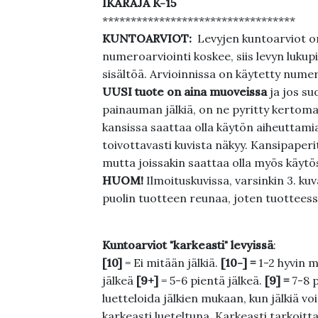
IKÄRAJA K-15
**********************************
KUNTOARVIOT:
Levyjen kuntoarviot on
numeroarviointi koskee, siis levyn lukupi
sisältöä. Arvioinnissa on käytetty nume
UUSI tuote on aina muoveissa
ja jos su
painauman jälkiä, on ne pyritty kertoma
kansissa saattaa olla käytön aiheuttamia 
toivottavasti kuvista näkyy. Kansipaperi
mutta joissakin saattaa olla myös käytös
HUOM!
Ilmoituskuvissa, varsinkin 3. k
puolin tuotteen reunaa, joten tuotteessa
Kuntoarviot "karkeasti" levyissä
:
[10]
= Ei mitään jälkiä.
[10-] =
1-2 hyvin m
jälkeä
[9+]
= 5-6 pientä jälkeä.
[9] =
7-8 
luetteloida jälkien mukaan, kun jälkiä voi
karkeasti lueteltuna. Karkeasti tarkoittaa