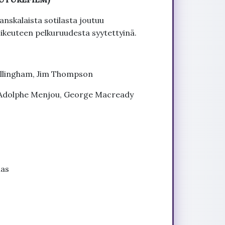
anskalaista sotilasta joutuu
euteen pelkuruudesta syytettyinä.
illingham, Jim Thompson
, Adolphe Menjou, George Macready
las