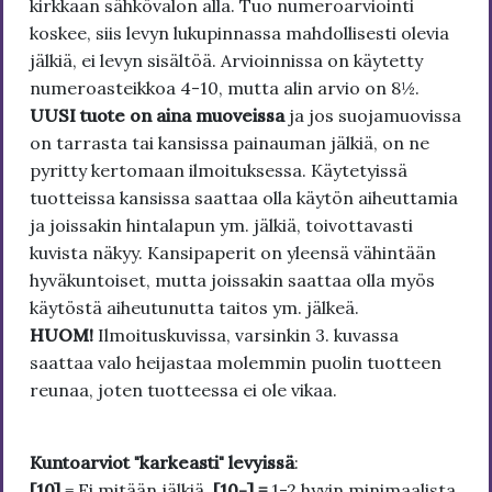
kirkkaan sähkövalon alla. Tuo numeroarviointi
koskee, siis levyn lukupinnassa mahdollisesti olevia
jälkiä, ei levyn sisältöä. Arvioinnissa on käytetty
numeroasteikkoa 4-10, mutta alin arvio on 8½.
UUSI tuote on aina muoveissa
ja jos suojamuovissa
on tarrasta tai kansissa painauman jälkiä, on ne
pyritty kertomaan ilmoituksessa. Käytetyissä
tuotteissa kansissa saattaa olla käytön aiheuttamia
ja joissakin hintalapun ym. jälkiä, toivottavasti
kuvista näkyy. Kansipaperit on yleensä vähintään
hyväkuntoiset, mutta joissakin saattaa olla myös
käytöstä aiheutunutta taitos ym. jälkeä.
HUOM!
Ilmoituskuvissa, varsinkin 3. kuvassa
saattaa valo heijastaa molemmin puolin tuotteen
reunaa, joten tuotteessa ei ole vikaa.
Kuntoarviot "karkeasti" levyissä
:
[10]
= Ei mitään jälkiä.
[10-] =
1-2 hyvin minimaalista