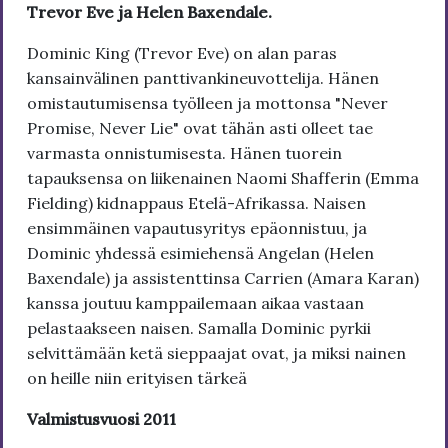
Trevor Eve ja Helen Baxendale.
Dominic King (Trevor Eve) on alan paras
kansainvälinen panttivankineuvottelija. Hänen
omistautumisensa työlleen ja mottonsa "Never
Promise, Never Lie" ovat tähän asti olleet tae
varmasta onnistumisesta. Hänen tuorein
tapauksensa on liikenainen Naomi Shafferin (Emma
Fielding) kidnappaus Etelä-Afrikassa. Naisen
ensimmäinen vapautusyritys epäonnistuu, ja
Dominic yhdessä esimiehensä Angelan (Helen
Baxendale) ja assistenttinsa Carrien (Amara Karan)
kanssa joutuu kamppailemaan aikaa vastaan
pelastaakseen naisen. Samalla Dominic pyrkii
selvittämään ketä sieppaajat ovat, ja miksi nainen
on heille niin erityisen tärkeä
Valmistusvuosi 2011