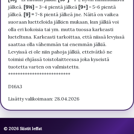
jälkeä.
[9½]
= 3-4 pientä jälkeä
[9+]
= 5-6 pientä
jälkeä.
[9] =
7-8 pientä jälkeä jne. Näitä on vaikea
suoraan luetteloida jälkien mukaan, kun jälkiä voi
olla eri kokoisia tai ym. mutta tuossa karkeasti
lueteltuna. Karkeasti tarkoittaa, että niissä levyissä
saattaa olla vähemmän tai enemmän jälkiä.
Levyissä ei ole niin pahoja jälkiä, etteivätkö ne
toimisi ehjässä toistolaitteessa joka kyseistä
tuotetta varten on valmistettu.
**************************
D16A3
Lisätty valikoimaan: 28.04.2026
© 2026 Siistit leffat