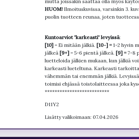
mutta joissakin saattaa olla myös käytös
HUOM!
Ilmoituskuvissa, varsinkin 3. k
puolin tuotteen reunaa, joten tuotteessa
Kuntoarviot "karkeasti" levyissä
:
[10]
= Ei mitään jälkiä.
[10-] =
1-2 hyvin m
jälkeä
[9+]
= 5-6 pientä jälkeä.
[9] =
7-8 
luetteloida jälkien mukaan, kun jälkiä voi
karkeasti lueteltuna. Karkeasti tarkoittaa
vähemmän tai enemmän jälkiä. Levyissä ei
toimisi ehjässä toistolaitteessa joka ky
**************************
D11Y2
Lisätty valikoimaan: 07.04.2026