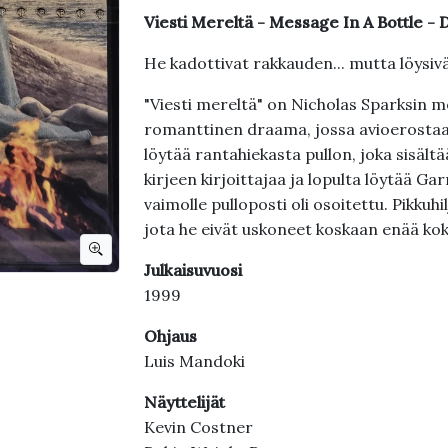
Viesti Mereltä - Message In A Bottle -
He kadottivat rakkauden... mutta löysivä
"Viesti mereltä" on Nicholas Sparksin
romanttinen draama, jossa avioerostaan
löytää rantahiekasta pullon, joka sisält
kirjeen kirjoittajaa ja lopulta löytää Ga
vaimolle pulloposti oli osoitettu. Pikkuh
jota he eivät uskoneet koskaan enää ko
Julkaisuvuosi
1999
Ohjaus
Luis Mandoki
Näyttelijät
Kevin Costner