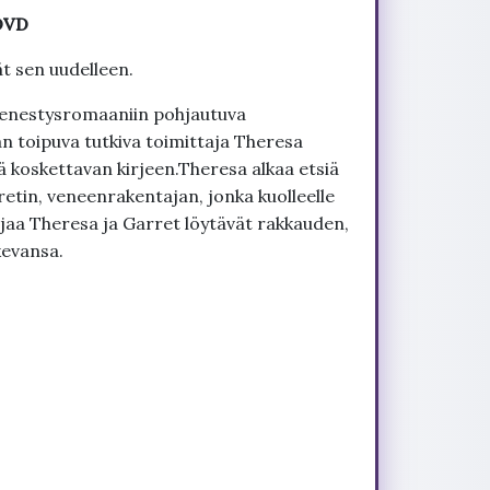
 DVD
t sen uudelleen.
 menestysromaaniin pohjautuva
 toipuva tutkiva toimittaja Theresa
ää koskettavan kirjeen.Theresa alkaa etsiä
rretin, veneenrakentajan, jonka kuolleelle
iljaa Theresa ja Garret löytävät rakkauden,
kevansa.