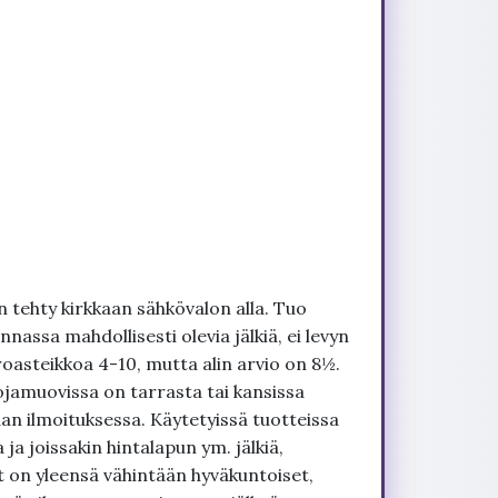
 tehty kirkkaan sähkövalon alla. Tuo
nnassa mahdollisesti olevia jälkiä, ei levyn
roasteikkoa 4-10, mutta alin arvio on 8½.
ojamuovissa on tarrasta tai kansissa
an ilmoituksessa. Käytetyissä tuotteissa
ja joissakin hintalapun ym. jälkiä,
t on yleensä vähintään hyväkuntoiset,