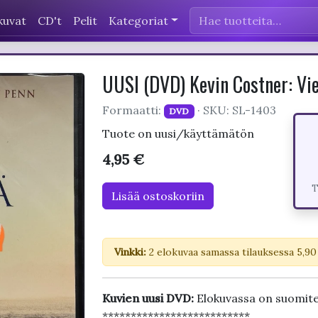
kuvat
CD't
Pelit
Kategoriat
UUSI (DVD) Kevin Costner: Vie
Formaatti:
· SKU: SL-1403
DVD
Tuote on uusi/käyttämätön
4,95 €
T
Lisää ostoskoriin
Vinkki:
2 elokuvaa samassa tilauksessa 5,90
Kuvien uusi DVD:
Elokuvassa on suomit
**************************