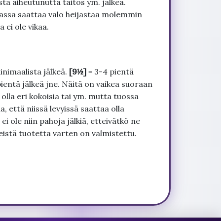
tä aiheutunutta taitos ym. jälkeä.
uvassa saattaa valo heijastaa molemmin
 ei ole vikaa.
inimaalista jälkeä.
[9½]
= 3-4 pientä
pientä jälkeä jne. Näitä on vaikea suoraan
 olla eri kokoisia tai ym. mutta tuossa
, että niissä levyissä saattaa olla
 ole niin pahoja jälkiä, etteivätkö ne
seistä tuotetta varten on valmistettu.