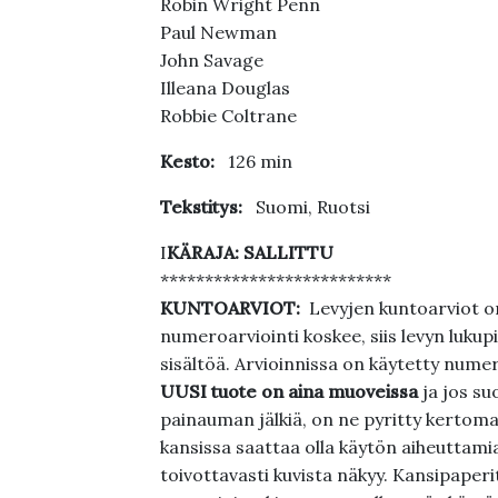
Robin Wright Penn
Paul Newman
John Savage
Illeana Douglas
Robbie Coltrane
Kesto:
126 min
Tekstitys:
Suomi, Ruotsi
I
KÄRAJA:
SALLITTU
**************************
KUNTOARVIOT:
Levyjen kuntoarviot on
numeroarviointi koskee, siis levyn lukupi
sisältöä. Arvioinnissa on käytetty nume
UUSI tuote on aina muoveissa
ja jos su
painauman jälkiä, on ne pyritty kertoma
kansissa saattaa olla käytön aiheuttamia 
toivottavasti kuvista näkyy. Kansipaperi