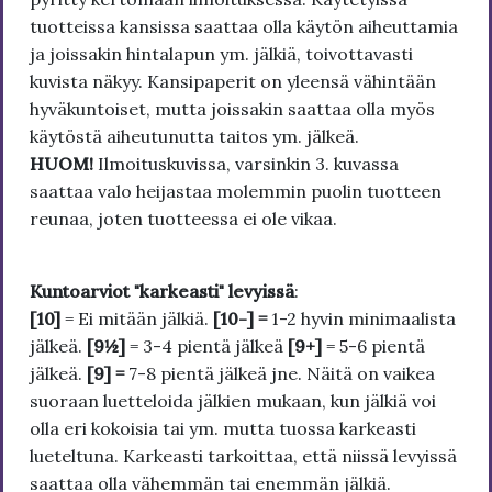
tuotteissa kansissa saattaa olla käytön aiheuttamia
ja joissakin hintalapun ym. jälkiä, toivottavasti
kuvista näkyy. Kansipaperit on yleensä vähintään
hyväkuntoiset, mutta joissakin saattaa olla myös
käytöstä aiheutunutta taitos ym. jälkeä.
HUOM!
Ilmoituskuvissa, varsinkin 3. kuvassa
saattaa valo heijastaa molemmin puolin tuotteen
reunaa, joten tuotteessa ei ole vikaa.
Kuntoarviot "karkeasti" levyissä
:
[10]
= Ei mitään jälkiä.
[10-] =
1-2 hyvin minimaalista
jälkeä.
[9½]
= 3-4 pientä jälkeä
[9+]
= 5-6 pientä
jälkeä.
[9] =
7-8 pientä jälkeä jne. Näitä on vaikea
suoraan luetteloida jälkien mukaan, kun jälkiä voi
olla eri kokoisia tai ym. mutta tuossa karkeasti
lueteltuna. Karkeasti tarkoittaa, että niissä levyissä
saattaa olla vähemmän tai enemmän jälkiä.