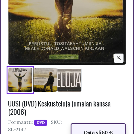
UUSI (DVD) Keskusteluja jumalan kanssa
(2006)
Formaatti:
· SKU:
DVD
SL-2142
Osta yli 50 €