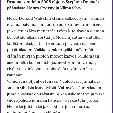
Draama vuodelta 2006 ohjaus Stephen Deutsch
pääosissa Henry Czerny ja Vilma Silva.
Neale Donald Walschin elämä kulkee hyvin - kunnes
eräänä päivänä hän joutuu auto-onnettomuuteen
ja kaiken lisäksi menettää työnsä. Mukavan elämän
korttitalo alkaa sortua ja Neale ajautuu vähitellen
kodittomaksi, ja taistelemaan päivästä toiseen
pärjätäkseen. Vaikka Neale oppiikin näkemään
elämän nurjan puolen monet kasvot, kuulemaan
useimmilta kuulematta jääneet elämäntarinat,
eivät vastoinkäymiset näytä jättävän Nealea
rauhaan...
Viimeisenä oljenkortenaan Neale kysyy jumalalta
sarjan vihaisia kysymyksiä. Valtavaksi ihmeekseen
jumala vastaakin takaisin! Alkaa uskomaton ja pitkä
vuoropuhelu jumalan kanssa - keskustelu, jonka
Neale kirjoittaa kirjaksi. Kirja, joka muuttaa
miljoonien ihmisten elämän.