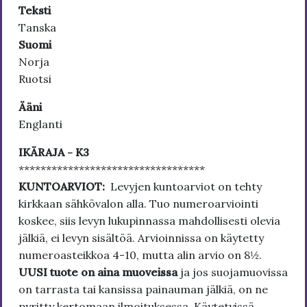
Teksti
Tanska
Suomi
Norja
Ruotsi
Ääni
Englanti
IKÄRAJA - K3
**********************************
KUNTOARVIOT:
Levyjen kuntoarviot on tehty
kirkkaan sähkövalon alla. Tuo numeroarviointi
koskee, siis levyn lukupinnassa mahdollisesti olevia
jälkiä, ei levyn sisältöä. Arvioinnissa on käytetty
numeroasteikkoa 4-10, mutta alin arvio on 8½.
UUSI tuote on aina muoveissa
ja jos suojamuovissa
on tarrasta tai kansissa painauman jälkiä, on ne
pyritty kertomaan ilmoituksessa. Käytetyissä