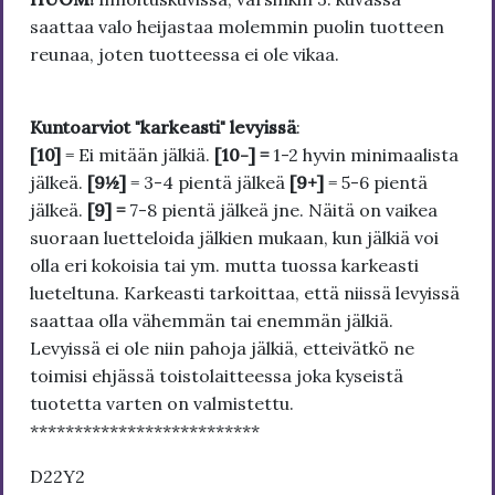
saattaa valo heijastaa molemmin puolin tuotteen
reunaa, joten tuotteessa ei ole vikaa.
Kuntoarviot "karkeasti" levyissä
:
[10]
= Ei mitään jälkiä.
[10-] =
1-2 hyvin minimaalista
jälkeä.
[9½]
= 3-4 pientä jälkeä
[9+]
= 5-6 pientä
jälkeä.
[9] =
7-8 pientä jälkeä jne. Näitä on vaikea
suoraan luetteloida jälkien mukaan, kun jälkiä voi
olla eri kokoisia tai ym. mutta tuossa karkeasti
lueteltuna. Karkeasti tarkoittaa, että niissä levyissä
saattaa olla vähemmän tai enemmän jälkiä.
Levyissä ei ole niin pahoja jälkiä, etteivätkö ne
toimisi ehjässä toistolaitteessa joka kyseistä
tuotetta varten on valmistettu.
**************************
D22Y2