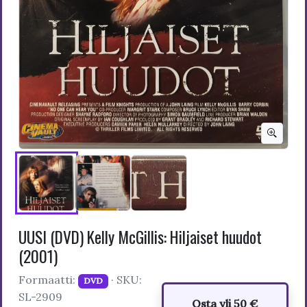
UUSI (DVD) Kelly McGillis: Hiljaiset huudot
(2001)
Formaatti:
· SKU:
DVD
SL-2909
Osta yli 50 €