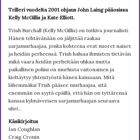
Trilleri vuodelta 2001 ohjaus John Laing pääosissa
Kelly McGillis ja Kate Elliott.
Trish Burchall (Kelly McGillis) on tutkiva journalisti.
Hänen tehtävänään on jäljittää raakaa
sarjamurhaajaa, jonka kohteena ovat nuoret naiset
ja heidän perheensä. Trish haluaa ihmisten tietävän
mikä vaara heidän perheitään uhkaa mutta
paikallinen poliisi on murhista vaitonainen ja
kieltäytyy yhteistyöstä hänen kanssaan. Mitä
lähemmäksi Trish pääsee murhaajaa, sitä
enemmän on syytä epäillä, että hän on tyttärensä
kanssa kylmäverisen sarjamurhaajan seuraava
uhri...
Käsikirjoitus
Ian Coughlan
Craig Cronin