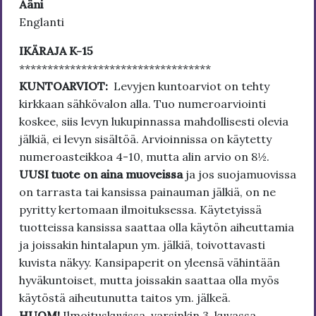
Ääni
Englanti
IKÄRAJA K-15
**********************************
KUNTOARVIOT:
Levyjen kuntoarviot on tehty
kirkkaan sähkövalon alla. Tuo numeroarviointi
koskee, siis levyn lukupinnassa mahdollisesti olevia
jälkiä, ei levyn sisältöä. Arvioinnissa on käytetty
numeroasteikkoa 4-10, mutta alin arvio on 8½.
UUSI tuote on aina muoveissa
ja jos suojamuovissa
on tarrasta tai kansissa painauman jälkiä, on ne
pyritty kertomaan ilmoituksessa. Käytetyissä
tuotteissa kansissa saattaa olla käytön aiheuttamia
ja joissakin hintalapun ym. jälkiä, toivottavasti
kuvista näkyy. Kansipaperit on yleensä vähintään
hyväkuntoiset, mutta joissakin saattaa olla myös
käytöstä aiheutunutta taitos ym. jälkeä.
HUOM!
Ilmoituskuvissa, varsinkin 3. kuvassa