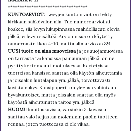
**********************************
KUNTOARVIOT:
Levyjen kuntoarviot on tehty
kirkkaan sähkövalon alla. Tuo numeroarviointi
koskee, siis levyn lukupinnassa mahdollisesti olevia
jälkiä, ei levyn sisältöä. Arvioinnissa on käytetty
numeroasteikkoa 4-10, mutta alin arvio on 8½.
UUSI tuote on aina muoveissa
ja jos suojamuovissa
on tarrasta tai kansissa painauman jälkiä, on ne
pyritty kertomaan ilmoituksessa. Käytetyissä
tuotteissa kansissa saattaa olla käytön aiheuttamia
ja joissakin hintalapun ym. jälkiä, toivottavasti
kuvista näkyy. Kansipaperit on yleensä vähintään
hyväkuntoiset, mutta joissakin saattaa olla myös
käytöstä aiheutunutta taitos ym. jälkeä.
HUOM!
Ilmoituskuvissa, varsinkin 3. kuvassa
saattaa valo heijastaa molemmin puolin tuotteen
reunaa, joten tuotteessa ei ole vikaa.