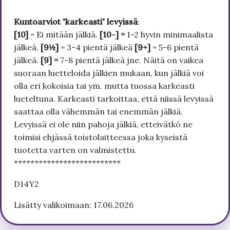
Kuntoarviot "karkeasti" levyissä
:
[10]
= Ei mitään jälkiä.
[10-] =
1-2 hyvin minimaalista
jälkeä.
[9½]
= 3-4 pientä jälkeä
[9+]
= 5-6 pientä
jälkeä.
[9] =
7-8 pientä jälkeä jne. Näitä on vaikea
suoraan luetteloida jälkien mukaan, kun jälkiä voi
olla eri kokoisia tai ym. mutta tuossa karkeasti
lueteltuna. Karkeasti tarkoittaa, että niissä levyissä
saattaa olla vähemmän tai enemmän jälkiä.
Levyissä ei ole niin pahoja jälkiä, etteivätkö ne
toimisi ehjässä toistolaitteessa joka kyseistä
tuotetta varten on valmistettu.
**************************
D14Y2
Lisätty valikoimaan: 17.06.2026