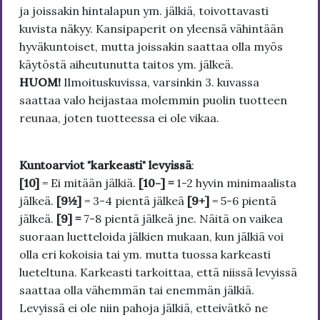
ja joissakin hintalapun ym. jälkiä, toivottavasti
kuvista näkyy. Kansipaperit on yleensä vähintään
hyväkuntoiset, mutta joissakin saattaa olla myös
käytöstä aiheutunutta taitos ym. jälkeä.
HUOM!
Ilmoituskuvissa, varsinkin 3. kuvassa
saattaa valo heijastaa molemmin puolin tuotteen
reunaa, joten tuotteessa ei ole vikaa.
Kuntoarviot "karkeasti" levyissä
:
[10]
= Ei mitään jälkiä.
[10-] =
1-2 hyvin minimaalista
jälkeä.
[9½]
= 3-4 pientä jälkeä
[9+]
= 5-6 pientä
jälkeä.
[9] =
7-8 pientä jälkeä jne. Näitä on vaikea
suoraan luetteloida jälkien mukaan, kun jälkiä voi
olla eri kokoisia tai ym. mutta tuossa karkeasti
lueteltuna. Karkeasti tarkoittaa, että niissä levyissä
saattaa olla vähemmän tai enemmän jälkiä.
Levyissä ei ole niin pahoja jälkiä, etteivätkö ne