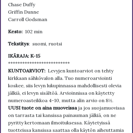
Chase Duffy
Griffin Dunne
Carroll Godsman
Kesto:
102 min
Tekstitys
: suomi, ruotsi
IKÄRAJA: K-15
**************************
KUNTOARVIOT:
Levyjen kuntoarviot on tehty
kirkkaan sähkövalon alla. Tuo numeroarviointi
koskee, siis levyn lukupinnassa mahdollisesti olevia
jälkiä, ei levyn sisältöä. Arvioinnissa on käytetty
numeroasteikkoa 4-10, mutta alin arvio on 8½.
UUSI tuote on aina muoveissa
ja jos suojamuovissa
on tarrasta tai kansissa painauman jälkiä, on ne
pyritty kertomaan ilmoituksessa. Käytetyissä
tuotteissa kansissa saattaa olla käytön aiheuttamia