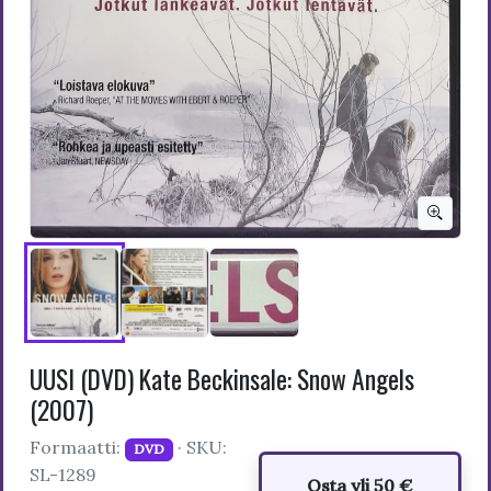
UUSI (DVD) Kate Beckinsale: Snow Angels
(2007)
Formaatti:
· SKU:
DVD
SL-1289
Osta yli 50 €