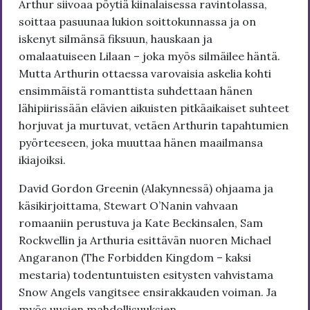
Arthur siivoaa pöytiä kiinalaisessa ravintolassa,
soittaa pasuunaa lukion soittokunnassa ja on
iskenyt silmänsä fiksuun, hauskaan ja
omalaatuiseen Lilaan – joka myös silmäilee häntä.
Mutta Arthurin ottaessa varovaisia askelia kohti
ensimmäistä romanttista suhdettaan hänen
lähipiirissään elävien aikuisten pitkäaikaiset suhteet
horjuvat ja murtuvat, vetäen Arthurin tapahtumien
pyörteeseen, joka muuttaa hänen maailmansa
ikiajoiksi.
David Gordon Greenin (Alakynnessä) ohjaama ja
käsikirjoittama, Stewart O’Nanin vahvaan
romaaniin perustuva ja Kate Beckinsalen, Sam
Rockwellin ja Arthuria esittävän nuoren Michael
Angaranon (The Forbidden Kingdom – kaksi
mestaria) todentuntuisten esitysten vahvistama
Snow Angels vangitsee ensirakkauden voiman. Ja
myös uusien mahdollisuuksien.