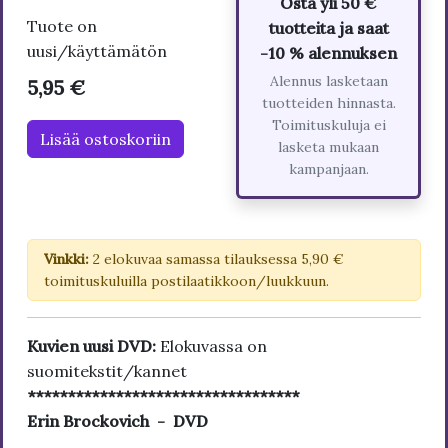
Osta yli 50 €
Tuote on
tuotteita ja saat
uusi/käyttämätön
-10 % alennuksen
Alennus lasketaan
5,95 €
tuotteiden hinnasta.
Toimituskuluja ei
Lisää ostoskoriin
lasketa mukaan
kampanjaan.
Vinkki:
2 elokuvaa samassa tilauksessa 5,90 €
toimituskuluilla postilaatikkoon/luukkuun.
Kuvien uusi DVD:
Elokuvassa on
suomitekstit/kannet
**********************************
Erin Brockovich - DVD