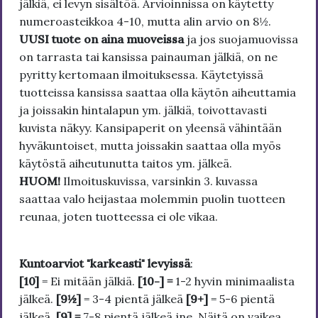
jälkiä, ei levyn sisältöä. Arvioinnissa on käytetty
numeroasteikkoa 4-10, mutta alin arvio on 8½.
UUSI tuote on aina muoveissa
ja jos suojamuovissa
on tarrasta tai kansissa painauman jälkiä, on ne
pyritty kertomaan ilmoituksessa. Käytetyissä
tuotteissa kansissa saattaa olla käytön aiheuttamia
ja joissakin hintalapun ym. jälkiä, toivottavasti
kuvista näkyy. Kansipaperit on yleensä vähintään
hyväkuntoiset, mutta joissakin saattaa olla myös
käytöstä aiheutunutta taitos ym. jälkeä.
HUOM!
Ilmoituskuvissa, varsinkin 3. kuvassa
saattaa valo heijastaa molemmin puolin tuotteen
reunaa, joten tuotteessa ei ole vikaa.
Kuntoarviot "karkeasti" levyissä
:
[10]
= Ei mitään jälkiä.
[10-] =
1-2 hyvin minimaalista
jälkeä.
[9½]
= 3-4 pientä jälkeä
[9+]
= 5-6 pientä
jälkeä.
[9] =
7-8 pientä jälkeä jne. Näitä on vaikea