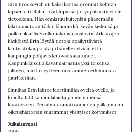
Erin Brockovich on kaksi kertaa eronnut kolmen
lapsen äiti. Rahat ovat lopussa ja työpaikasta ei ole
tietoakaan. Hän onnistuu kuitenkin pääsemään
lakitoimistoon töihin lähinnä kärkevän kielensä ja
poikkeuksellisen ulkonäkönsä ansiosta. Arkistojen
kätköistä Erin löytää tietoja epäilyttävistä
kiinteistökaupoista ja hänelle selviää, että
kaupungin pohjavedet ovat saastuneet.
Kaupunkilaiset alkavat sairastua yksi toisensa
jälkeen, mutta syytteen nostaminen ei kiinnosta
juuri ketään.
Sinnikäs Erin lähtee kiertämään ovelta ovelle, ja
lopulta 600 kaupunkilaista panee nimensä
kanteeseen. Peräänantamattomuuden palkkana on
oikeushistorian suurimmat yksityiset korvaukset.
Julkaisuvuosi
1999