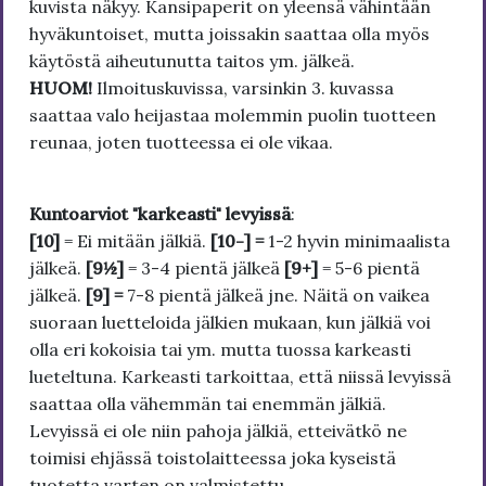
kuvista näkyy. Kansipaperit on yleensä vähintään
hyväkuntoiset, mutta joissakin saattaa olla myös
käytöstä aiheutunutta taitos ym. jälkeä.
HUOM!
Ilmoituskuvissa, varsinkin 3. kuvassa
saattaa valo heijastaa molemmin puolin tuotteen
reunaa, joten tuotteessa ei ole vikaa.
Kuntoarviot "karkeasti" levyissä
:
[10]
= Ei mitään jälkiä.
[10-] =
1-2 hyvin minimaalista
jälkeä.
[9½]
= 3-4 pientä jälkeä
[9+]
= 5-6 pientä
jälkeä.
[9] =
7-8 pientä jälkeä jne. Näitä on vaikea
suoraan luetteloida jälkien mukaan, kun jälkiä voi
olla eri kokoisia tai ym. mutta tuossa karkeasti
lueteltuna. Karkeasti tarkoittaa, että niissä levyissä
saattaa olla vähemmän tai enemmän jälkiä.
Levyissä ei ole niin pahoja jälkiä, etteivätkö ne
toimisi ehjässä toistolaitteessa joka kyseistä
tuotetta varten on valmistettu.