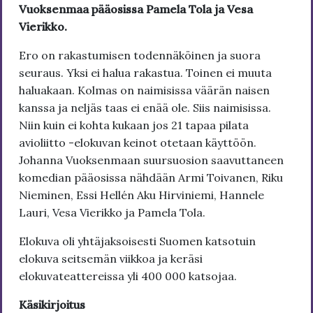
Vuoksenmaa pääosissa Pamela Tola ja Vesa
Vierikko.
Ero on rakastumisen todennäköinen ja suora
seuraus. Yksi ei halua rakastua. Toinen ei muuta
haluakaan. Kolmas on naimisissa väärän naisen
kanssa ja neljäs taas ei enää ole. Siis naimisissa.
Niin kuin ei kohta kukaan jos 21 tapaa pilata
avioliitto -elokuvan keinot otetaan käyttöön.
Johanna Vuoksenmaan suursuosion saavuttaneen
komedian pääosissa nähdään Armi Toivanen, Riku
Nieminen, Essi Hellén Aku Hirviniemi, Hannele
Lauri, Vesa Vierikko ja Pamela Tola.
Elokuva oli yhtäjaksoisesti Suomen katsotuin
elokuva seitsemän viikkoa ja keräsi
elokuvateattereissa yli 400 000 katsojaa.
Käsikirjoitus