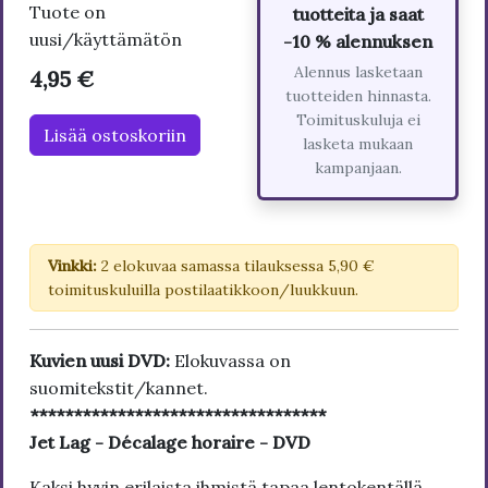
Tuote on
tuotteita ja saat
uusi/käyttämätön
-10 % alennuksen
Alennus lasketaan
4,95 €
tuotteiden hinnasta.
Toimituskuluja ei
Lisää ostoskoriin
lasketa mukaan
kampanjaan.
Vinkki:
2 elokuvaa samassa tilauksessa 5,90 €
toimituskuluilla postilaatikkoon/luukkuun.
Kuvien uusi DVD:
Elokuvassa on
suomitekstit/kannet.
**********************************
Jet Lag - Décalage horaire - DVD
Kaksi hyvin erilaista ihmistä tapaa lentokentällä