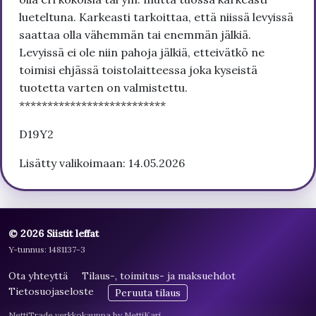
lueteltuna. Karkeasti tarkoittaa, että niissä levyissä
saattaa olla vähemmän tai enemmän jälkiä.
Levyissä ei ole niin pahoja jälkiä, etteivätkö ne
toimisi ehjässä toistolaitteessa joka kyseistä
tuotetta varten on valmistettu.
**************************
D19Y2
Lisätty valikoimaan: 14.05.2026
© 2026 Siistit leffat
Y-tunnus: 1481137-3
Ota yhteyttä
Tilaus-, toimitus- ja maksuehdot
Tietosuojaseloste
Peruuta tilaus
NettiTrade verkkokauppa by NettiKari