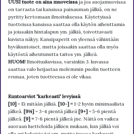
UUSI tuote on aina muoveissa
ja jos suojamuovissa
on tarrasta tai kansissa painauman jälkiä, on ne
pyritty kertomaan ilmoituksessa. Käytetyissä
tuotteissa kansissa saattaa olla käytön aiheuttamia
ja joissakin hintalapun ym. jälkiä, toivottavasti
kuvista näkyy. Kansipaperit on yleensä vähintään
hyväkuntoiset, mutta joissakin saattaa olla myös
käytöstä aiheutunutta taitos ym. jälkeä.
HUOM!
Ilmoituskuvissa, varsinkin 3. kuvassa
saattaa valo heijastaa molemmin puolin tuotteen
reunaa, joten tuotteessa ei ole vikaa.
Kuntoarviot "karkeasti" levyissä
:
[10]
= Ei mitään jälkiä.
[10-] =
1-2 hyvin minimaalista
jälkeä.
[9½]
= 3-4 pientä jälkeä
[9+]
= 5-6 pientä
jälkeä.
[9] =
7-8 pientä jälkeä jne. Näitä on vaikea
suoraan luetteloida jälkien mukaan, kun jälkiä voi
olla eri kokoisia tai ym. mutta tuossa karkeasti