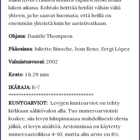
lakon aikana. Kohtalo heittää heidät vähän väliä
yhteen, ja he saavat huomata, että heillä on
enemmän yhteistä kuin he aavistivatkaan.
Ohjaus
: Danièle Thompson
Pääosissa
: Juliette Binoche, Jean Reno, Sergi López
Valmistusvuosi:
2002
Kesto
: 1 h 29 min
IKÄRAJA:
K-7
**********************************
KUNTOARVIOT:
Levyjen kuntoarviot on tehty
kirkkaan sähkövalon alla. Tuo numeroarviointi
koskee, siis levyn lukupinnassa mahdollisesti olevia
jälkiä, ei levyn sisältöä. Arvioinnissa on käytetty
numeroasteikkoa 4-10, mutta alin arvio on 8½.